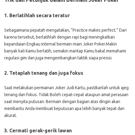
1. Berlatihlah secara teratur
Sebagaimana pepatah mengatakan, “Practice makes perfect.” Dari
karena tersebut, berlatihlah dengan rapi bagi meningkatkan
kepandaian Engkau internal bermain-main Joker Poker.Makin
banyak kali Kamu berlatih, semakin mantap Kamu bakal memahami
regulasi gim dan juga mengembangkan taktik siapa presisi.
2. Tetaplah tenang dan juga fokus
Saat melakukan permainan Joker Judi Kartu, pastikanlah untuk ajeg
tenang dan fokus. Tidak Boleh cepat-cepat ataupun amat perasaan
saat menyita putusan. Bermain dengan bagian atas dingin akan
membantu Anda membuat keputusan apa lebih banyak tepat dan
akurat.
3. Cermati gerak-gerik lawan