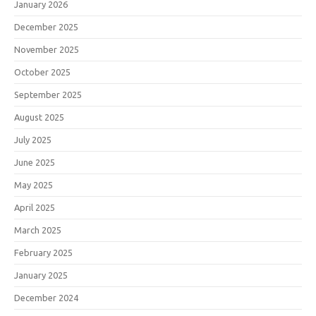
January 2026
December 2025
November 2025
October 2025
September 2025
August 2025
July 2025
June 2025
May 2025
April 2025
March 2025
February 2025
January 2025
December 2024