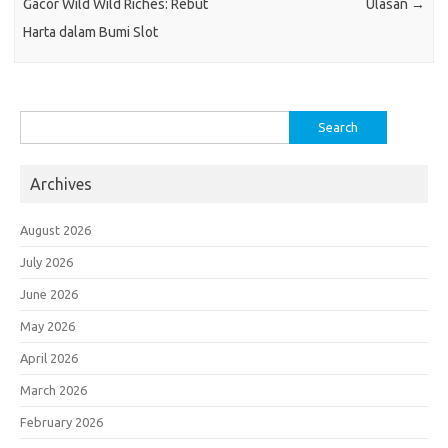
Gacor Wild Wild Riches: Rebut
Ulasan
→
Harta dalam Bumi Slot
Search
for:
Archives
August 2026
July 2026
June 2026
May 2026
April 2026
March 2026
February 2026