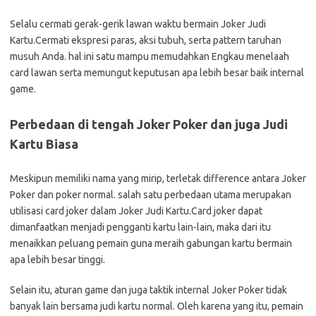
Selalu cermati gerak-gerik lawan waktu bermain Joker Judi
Kartu.Cermati ekspresi paras, aksi tubuh, serta pattern taruhan
musuh Anda. hal ini satu mampu memudahkan Engkau menelaah
card lawan serta memungut keputusan apa lebih besar baik internal
game.
Perbedaan di tengah Joker Poker dan juga Judi
Kartu Biasa
Meskipun memiliki nama yang mirip, terletak difference antara Joker
Poker dan poker normal. salah satu perbedaan utama merupakan
utilisasi card joker dalam Joker Judi Kartu.Card joker dapat
dimanfaatkan menjadi pengganti kartu lain-lain, maka dari itu
menaikkan peluang pemain guna meraih gabungan kartu bermain
apa lebih besar tinggi.
Selain itu, aturan game dan juga taktik internal Joker Poker tidak
banyak lain bersama judi kartu normal. Oleh karena yang itu, pemain