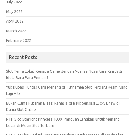
July 2022
May 2022
April 2022
March 2022
February 2022
Recent Posts
Slot Tema Lokal: Kenapa Game dengan Nuansa Nusantara Kini Jadi
Idola Baru Para Pemain?
Yuk Kupas Tuntas Cara Menang di Turnamen Slot Terbaru Resmi yang
Lagi Hits
Bukan Cuma Putaran Biasa: Rahasia di Balik Sensasi Lucky Draw di
Dunia Slot Online
RTP Slot Starlight Princess 1000: Panduan Lengkap untuk Menang
besar di Mesin Slot Terbaru
RTP Slot Live Hari Ini: Panduan Lengkap untuk Menang di Mesin Slot