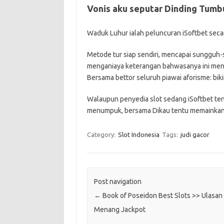
Vonis aku seputar Dinding Tumb
Waduk Luhur ialah peluncuran iSoftbet secar
Metode tur siap sendiri, mencapai sungguh-su
menganiaya keterangan bahwasanya ini men
Bersama bettor seluruh piawai aforisme: bik
Walaupun penyedia slot sedang iSoftbet te
menumpuk, bersama Dikau tentu memainkann
Category:
Slot Indonesia
Tags:
judi gacor
Post navigation
←
Book of Poseidon Best Slots >> Ulasan
Menang Jackpot