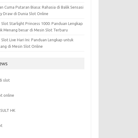
n Cuma Putaran Biasa: Rahasia di Balik Sensasi
y Draw di Dunia Slot Online
 Slot Starlight Princess 1000: Panduan Lengkap
uk Menang besar di Mesin Slot Terbaru
Slot Live Hari Ini: Panduan Lengkap untuk
ang di Mesin Slot Online
ews
di slot
ot online
ESULT HK
ot