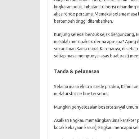
lingkaran pelik. Imbalan itu berisi dibanding
alias ronde percuma. Memakai selama masa
bertambah tinggi ditambahkan.
Kunjung selesai bentuk sejak berguncang,
masalah merupakan: derma apa-apa? Ajang de
secara mau Kamu dapat.Karenanya, di setia
setiap masa mempunyai asas buat pasti men
Tanda & pelunasan
Selama masa ekstra ronde prodeo, Kamu luma
melalui slot on line tersebut.
Mungkin penyelesaian beserta sinyal umum 
Asalkan Engkau memalingkan lima karakter 
kotak kekayaan karun), Engkau mencapai sel