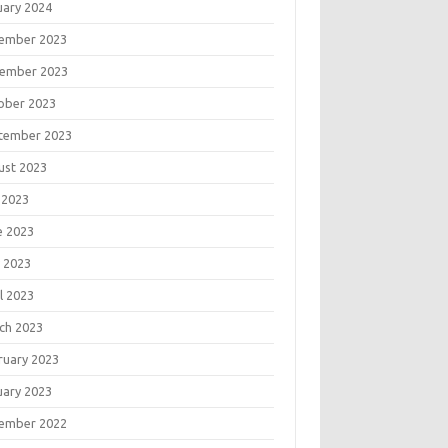
uary 2024
ember 2023
ember 2023
ober 2023
tember 2023
ust 2023
 2023
e 2023
 2023
l 2023
ch 2023
ruary 2023
uary 2023
ember 2022