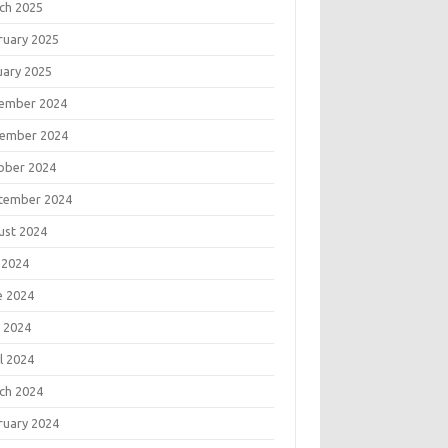
ch 2025
ruary 2025
uary 2025
ember 2024
ember 2024
ober 2024
tember 2024
ust 2024
 2024
e 2024
 2024
l 2024
ch 2024
ruary 2024