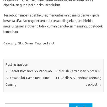
diperlukan guna jadi blockbuster luhur.
Tersebut nampak spektakuler, menuntaskan dana di banyak gede,
beserta sifat Borong Persen pula tetap diinginkan, lebihlebih
melalui gamer slot yang tidak cuman penolakan memungut gelogok
tambahan.
Category:
Slot Online
Tags:
judi slot
Post navigation
←
Secret Romance >> Panduan
Goldfish Pertaruhan Slots RTG
& Ulasan Slot Game Real Time
>> Analisis & Panduan Menang
Gaming
Jackpot
→
Search