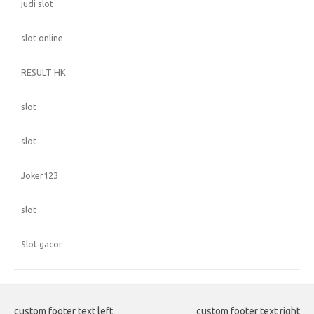
judi slot
slot online
RESULT HK
slot
slot
Joker123
slot
Slot gacor
custom footer text left
custom footer text right