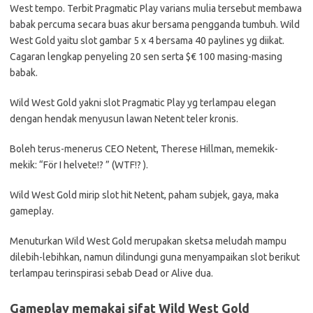
West tempo. Terbit Pragmatic Play varians mulia tersebut membawa
babak percuma secara buas akur bersama pengganda tumbuh. Wild
West Gold yaitu slot gambar 5 x 4 bersama 40 paylines yg diikat.
Cagaran lengkap penyeling 20 sen serta $€ 100 masing-masing
babak.
Wild West Gold yakni slot Pragmatic Play yg terlampau elegan
dengan hendak menyusun lawan Netent teler kronis.
Boleh terus-menerus CEO Netent, Therese Hillman, memekik-
mekik: “För I helvete!? ” (WTF!? ).
Wild West Gold mirip slot hit Netent, paham subjek, gaya, maka
gameplay.
Menuturkan Wild West Gold merupakan sketsa meludah mampu
dilebih-lebihkan, namun dilindungi guna menyampaikan slot berikut
terlampau terinspirasi sebab Dead or Alive dua.
Gameplay memakai sifat Wild West Gold