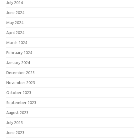
July 2024
June 2024
May 2024
April 2024
March 2024
February 2024
January 2024
December 2023
November 2023
October 2023
September 2023
August 2023
July 2023
June 2023