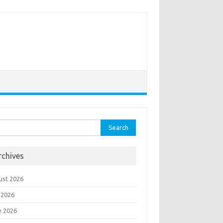
rch
rchives
ust 2026
 2026
e 2026