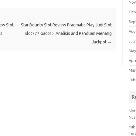
Nov
Oct
Sep
ew Slot
Star Bounty Slot Review Pragmatic Play Judi Slot
Aug
is
Slot777 Gacor > Analisis and Panduan Menang
July
Jackpot
→
May
Apri
Mar
Feb
R
Slo
Nus
Yuk
Ter