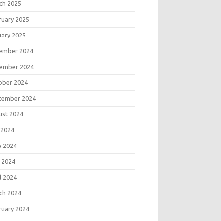
ch 2025
ruary 2025
uary 2025
ember 2024
ember 2024
ober 2024
tember 2024
ust 2024
 2024
e 2024
 2024
l 2024
ch 2024
ruary 2024