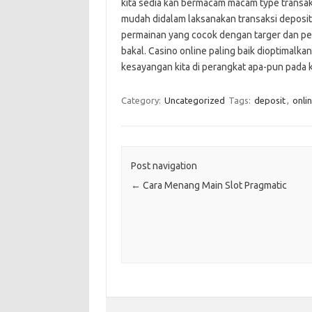
kita sedia kan bermacam macam type transak
mudah didalam laksanakan transaksi deposit
permainan yang cocok dengan targer dan pers
bakal. Casino online paling baik dioptimalkan
kesayangan kita di perangkat apa-pun pada k
Category:
Uncategorized
Tags:
deposit
,
onli
Post navigation
←
Cara Menang Main Slot Pragmatic