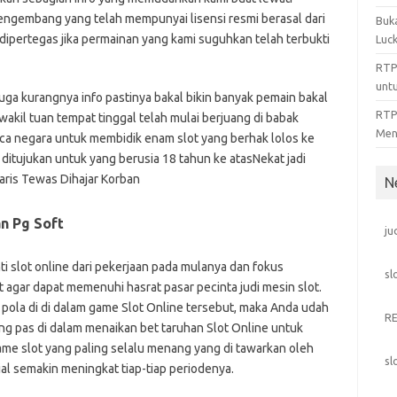
 pengembang yang telah mempunyai lisensi resmi berasal dari
Buka
 dipertegas jika permainan yang kami suguhkan telah terbukti
Luck
RTP
unt
juga kurangnya info pastinya bakal bikin banyak pemain bakal
RTP 
kil tuan tempat tinggal telah mulai berjuang di babak
Men
nca negara untuk membidik enam slot yang berhak lolos ke
ditujukan untuk yang berusia 18 tahun ke atasNekat jadi
yaris Tewas Dihajar Korban
N
n Pg Soft
ju
 slot online dari pekerjaan pada mulanya dan fokus
sl
gar dapat memenuhi hasrat pasar pecinta judi mesin slot.
 pola di di dalam game Slot Online tersebut, maka Anda udah
R
ng pas di dalam menaikan bet taruhan Slot Online untuk
me slot yang paling selalu menang yang di tawarkan oleh
sl
ial semakin meningkat tiap-tiap periodenya.