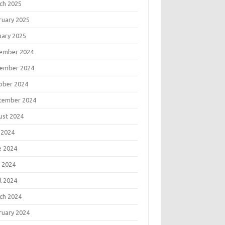
ch 2025
ruary 2025
uary 2025
ember 2024
ember 2024
ober 2024
tember 2024
ust 2024
 2024
e 2024
 2024
l 2024
ch 2024
ruary 2024