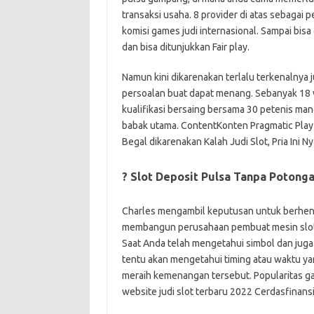
transaksi usaha. 8 provider di atas sebagai
komisi games judi internasional. Sampai bisa
dan bisa ditunjukkan Fair play.
Namun kini dikarenakan terlalu terkenalnya 
persoalan buat dapat menang. Sebanyak 18 wa
kualifikasi bersaing bersama 30 petenis ma
babak utama. ContentKonten Pragmatic Play 
Begal dikarenakan Kalah Judi Slot, Pria Ini N
? Slot Deposit Pulsa Tanpa Potonga
Charles mengambil keputusan untuk berhenti
membangun perusahaan pembuat mesin slot a
Saat Anda telah mengetahui simbol dan juga
tentu akan mengetahui timing atau waktu ya
meraih kemenangan tersebut. Popularitas ga
website judi slot terbaru 2022 Cerdasfinans