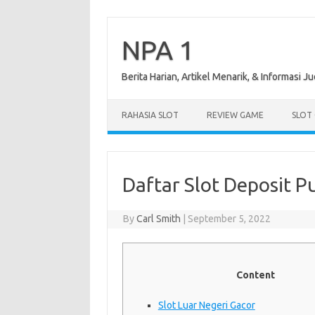
Skip
to
content
NPA 1
Berita Harian, Artikel Menarik, & Informasi Ju
RAHASIA SLOT
REVIEW GAME
SLOT
Daftar Slot Deposit 
By
Carl Smith
|
September 5, 2022
Content
Slot Luar Negeri Gacor