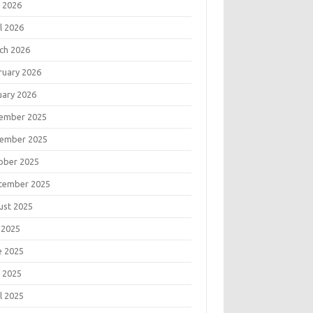
 2026
l 2026
ch 2026
ruary 2026
uary 2026
ember 2025
ember 2025
ober 2025
tember 2025
ust 2025
 2025
e 2025
 2025
l 2025