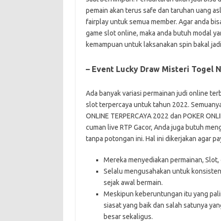
pemain akan terus safe dan taruhan uang as
fairplay untuk semua member. Agar anda bis
game slot online, maka anda butuh modal ya
kemampuan untuk laksanakan spin bakal jadi
– Event Lucky Draw Misteri Togel 
Ada banyak variasi permainan judi online ter
slot terpercaya untuk tahun 2022. Semuanya
ONLINE TERPERCAYA 2022 dan POKER ONLIN
cuman live RTP Gacor, Anda juga butuh mengg
tanpa potongan ini. Hal ini dikerjakan agar
Mereka menyediakan permainan, Slot, 
Selalu mengusahakan untuk konsisten 
sejak awal bermain.
Meskipun keberuntungan itu yang palin
siasat yang baik dan salah satunya ya
besar sekaligus.