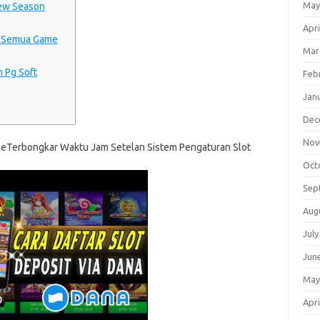
May
New Season
Apri
a Semua Game
Mar
n Pg Soft
Feb
Jan
Dec
Nov
useTerbongkar Waktu Jam Setelan Sistem Pengaturan Slot
Oct
Sep
Aug
July
Jun
May
Apri