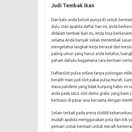
Judi Tembak Ikan
Dan kalo anda belom punya ID untuk bermai
dulu. Dan apabila daftar hari ini, anda berk
didalam tembak ikan ini, Anda bisa berkesem
selama Anda banyak sekali menembak sasaran 
mengetahui langkah kerja berasal dari mesin
paling umun yang harus anda ketahui, luang
paham dahulu bagaimana cara bermain serta
Daftarslot pulsa online tanpa potongan mil
beralih main judi slot pakai pulsa murah. Ga
masa pandemi yang tidak kunjung habis ini 
anda pada situs slot demo gratis yang kami 
berbasis di pasar asia bersama dengan mem
Selain terkait pada arena slot88 keberuntun
mudah apabila menggunakan pola dan trik yan
pemain untuk bermain untuk meraih kemenang