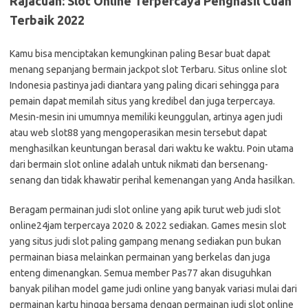
Rajacuan: Slot Online Terpercaya Penghasil Cuan
Terbaik 2022
Kamu bisa menciptakan kemungkinan paling Besar buat dapat
menang sepanjang bermain jackpot slot Terbaru. Situs online slot
Indonesia pastinya jadi diantara yang paling dicari sehingga para
pemain dapat memilah situs yang kredibel dan juga terpercaya.
Mesin-mesin ini umumnya memiliki keunggulan, artinya agen judi
atau web slot88 yang mengoperasikan mesin tersebut dapat
menghasilkan keuntungan berasal dari waktu ke waktu. Poin utama
dari bermain slot online adalah untuk nikmati dan bersenang-
senang dan tidak khawatir perihal kemenangan yang Anda hasilkan.
Beragam permainan judi slot online yang apik turut web judi slot
online24jam terpercaya 2020 & 2022 sediakan. Games mesin slot
yang situs judi slot paling gampang menang sediakan pun bukan
permainan biasa melainkan permainan yang berkelas dan juga
enteng dimenangkan. Semua member Pas77 akan disuguhkan
banyak pilihan model game judi online yang banyak variasi mulai dari
permainan kartu hingga bersama dengan permainan judi slot online