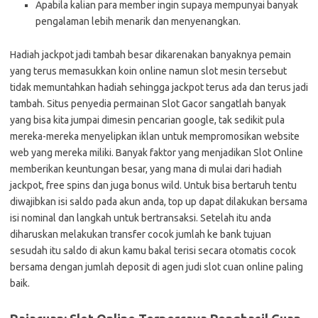
Apabila kalian para member ingin supaya mempunyai banyak
pengalaman lebih menarik dan menyenangkan.
Hadiah jackpot jadi tambah besar dikarenakan banyaknya pemain
yang terus memasukkan koin online namun slot mesin tersebut
tidak memuntahkan hadiah sehingga jackpot terus ada dan terus jadi
tambah. Situs penyedia permainan Slot Gacor sangatlah banyak
yang bisa kita jumpai dimesin pencarian google, tak sedikit pula
mereka-mereka menyelipkan iklan untuk mempromosikan website
web yang mereka miliki. Banyak faktor yang menjadikan Slot Online
memberikan keuntungan besar, yang mana di mulai dari hadiah
jackpot, free spins dan juga bonus wild. Untuk bisa bertaruh tentu
diwajibkan isi saldo pada akun anda, top up dapat dilakukan bersama
isi nominal dan langkah untuk bertransaksi. Setelah itu anda
diharuskan melakukan transfer cocok jumlah ke bank tujuan
sesudah itu saldo di akun kamu bakal terisi secara otomatis cocok
bersama dengan jumlah deposit di agen judi slot cuan online paling
baik.