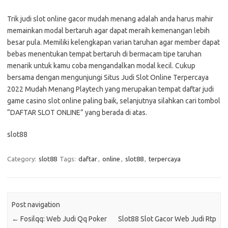
Trik judi slot online gacor mudah menang adalah anda harus mahir
memainkan modal bertaruh agar dapat meraih kemenangan lebih
besar pula. Memiliki kelengkapan varian taruhan agar member dapat
bebas menentukan tempat bertaruh di bermacam tipe taruhan
menarik untuk kamu coba mengandalkan modal kecil. Cukup
bersama dengan mengunjungi Situs Judi Slot Online Terpercaya
2022 Mudah Menang Playtech yang merupakan tempat daftar judi
game casino slot online paling baik, selanjutnya silahkan cari tombol
“DAFTAR SLOT ONLINE” yang berada di atas.
slot88
Category:
slot88
Tags:
daftar
,
online
,
slot88
,
terpercaya
Post navigation
←
Fosilqq: Web Judi Qq Poker
Slot88 Slot Gacor Web Judi Rtp