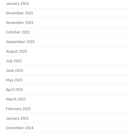
January 2026
December 2025
November 2025
October 2025
September 2025
August 2025
July 2025
June 2025
May 2025
April 2025
March 2025
February 2025
January 2025
December 2024