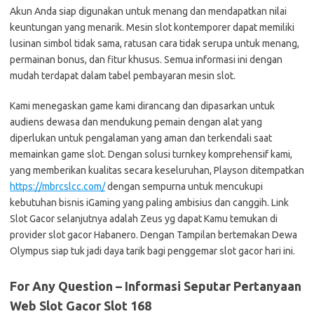
Akun Anda siap digunakan untuk menang dan mendapatkan nilai
keuntungan yang menarik. Mesin slot kontemporer dapat memiliki
lusinan simbol tidak sama, ratusan cara tidak serupa untuk menang,
permainan bonus, dan fitur khusus. Semua informasi ini dengan
mudah terdapat dalam tabel pembayaran mesin slot.
Kami menegaskan game kami dirancang dan dipasarkan untuk
audiens dewasa dan mendukung pemain dengan alat yang
diperlukan untuk pengalaman yang aman dan terkendali saat
memainkan game slot. Dengan solusi turnkey komprehensif kami,
yang memberikan kualitas secara keseluruhan, Playson ditempatkan
https://mbrcslcc.com/
dengan sempurna untuk mencukupi
kebutuhan bisnis iGaming yang paling ambisius dan canggih. Link
Slot Gacor selanjutnya adalah Zeus yg dapat Kamu temukan di
provider slot gacor Habanero. Dengan Tampilan bertemakan Dewa
Olympus siap tuk jadi daya tarik bagi penggemar slot gacor hari ini.
For Any Question – Informasi Seputar Pertanyaan
Web Slot Gacor Slot 168