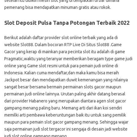
setelah itu dibikin mesin slot yang di tempatkan di bar dimana
pemenang bisa mendapatkan minuman gratis atau rokok.
Slot Deposit Pulsa Tanpa Potongan Terbaik 2022
Berikut adalah daftar provider slot online terbaik yang ada di
website Slot88. Dalam bocoran RTP Live Di Situs Slot88 .Game
Gacor yang kerap di mainkan para pecinta slot itu adalah di game
Pragmatic,waktu yang teranyar memberikan beragam type game judi
online yang Game slot resmi untuk para pemain judi online di
Indonesia. Kalian cuma mendaftar,dan maka kamu bisa meraih
Jackpot besar dan mendapatkan duwit kemenangan yang nilainya
sangat besar bersama bermain permainan slots gacor maupun
permainan judi online lainnya. Urutan paling akhir datang berasal
dari provider Habanero yang merupakan diantara agen slot gacor
gampang menang paling baru. Memang arti dari ikan koi sendiri
memilki arti pembawa keberuntungan baik itu untuk sang pemilik
maupun para pemain slot gacor gampang menang. Sehingga wajar
saja permainan judi slot tergacor ini sengaja di desain jadi website
judi slot online gampang menang.