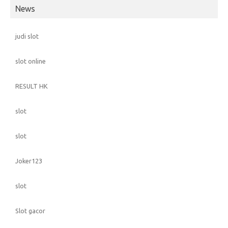
News
judi slot
slot online
RESULT HK
slot
slot
Joker123
slot
Slot gacor