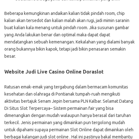
Beberapa kemungkinan andaikan kalian tidak pindah room, chip
kalian akan tersedot dan kalian malah akan rugi, jadi mimin saranin
buat kalian kala menang untuk pindah room. Jika susunan gambar
yang Anda lakukan benar dan optimal maka dapat dapat
mendatangkan sebuah kemenangan. Kekalahan yang dialami banyak
orang bukannya bikin kapok, tetapi jadi bikin penasaran semakin
besar.
Website Judi Live Casino Online Doraslot
Ratusan emak-emak yang tergabung dalam bermacam komunitas
kesehatan dan olahraga di Pontianak tumpah-ruah mengikuti
aktivitas bertajuk Senam Jepin bersama PLN Kalbar. Selamat Datang
Di Situs Slot Terpercaya– Sistem permainan fair yang bisa
dimenangkan dengan mudah walaupun hanya berasal dari taruhan
terkecil. Jenis permainan yang dimainkan pun tergolong mudah
untuk dipahami supaya permainan Slot Online dapat dimainkan oleh
berbagai kalangan judi slot online . Hal ini pastinya bakal membantu