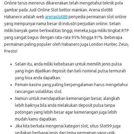
Online terus menerus dikarenakan telah mengetahui teknik pola
gambar pada Judi Online Slot bettor mainkan. Arena slot88
Habanero adalah web
arenaslot88
penyedia permainan slot online
yang mempunyai nama besar di industri perjudian online. Selain
miliki banyak game berkwalitas tinggi, mereka juga miliki tingkat RTP
yang sangat bagus dengan rata-rata 95% hingga 97%. Beberapa
permainan paling populer oleh Habanero juga London Hunter, Zeus,
Presto!
Selain itu, anda miliki kebebasan untuk memilih jenis pulsa
yang ingin dijadikan deposit dan beli nominal pulsa termurah
yang bisa anda dapatkan.
Pemain kasino yang paling berpengalaman harus mengetahui
rancangan volatilitas slot.
Namun untuk mendapatkan kemenangan besar, alangkah
lebih baiknya bila anda melakukan deposit pulsa tanpa
potongan yang lebih besar agar kemenangan juga lebih
mudah kamu dapatkan.
Jika kita berkata mengenai kategori slot, situs Slot99 juga
sediakan berbagai jenis dan tema permainan yang unik.