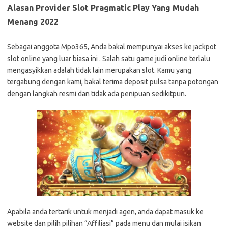
Alasan Provider Slot Pragmatic Play Yang Mudah
Menang 2022
Sebagai anggota Mpo365, Anda bakal mempunyai akses ke jackpot
slot online yang luar biasa ini . Salah satu game judi online terlalu
mengasyikkan adalah tidak lain merupakan slot. Kamu yang
tergabung dengan kami, bakal terima deposit pulsa tanpa potongan
dengan langkah resmi dan tidak ada penipuan sedikitpun.
Apabila anda tertarik untuk menjadi agen, anda dapat masuk ke
website dan pilih pilihan “Affiliasi” pada menu dan mulai isikan