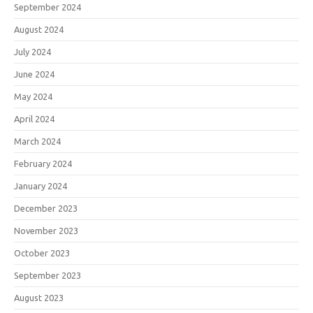
September 2024
August 2024
July 2024
June 2024
May 2024
April 2024
March 2024
February 2024
January 2024
December 2023
November 2023
October 2023
September 2023
August 2023