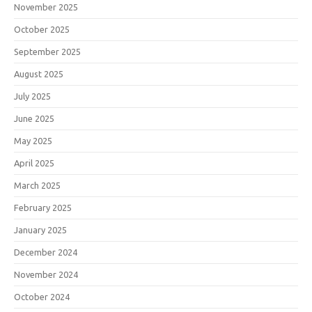
November 2025
October 2025
September 2025
August 2025
July 2025
June 2025
May 2025
April 2025
March 2025
February 2025
January 2025
December 2024
November 2024
October 2024