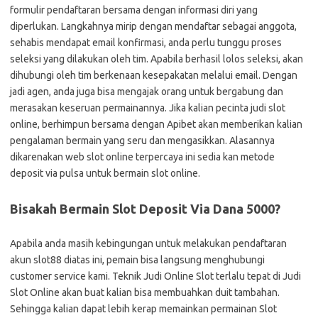
formulir pendaftaran bersama dengan informasi diri yang
diperlukan. Langkahnya mirip dengan mendaftar sebagai anggota,
sehabis mendapat email konfirmasi, anda perlu tunggu proses
seleksi yang dilakukan oleh tim. Apabila berhasil lolos seleksi, akan
dihubungi oleh tim berkenaan kesepakatan melalui email. Dengan
jadi agen, anda juga bisa mengajak orang untuk bergabung dan
merasakan keseruan permainannya. Jika kalian pecinta judi slot
online, berhimpun bersama dengan Apibet akan memberikan kalian
pengalaman bermain yang seru dan mengasikkan. Alasannya
dikarenakan web slot online terpercaya ini sedia kan metode
deposit via pulsa untuk bermain slot online.
Bisakah Bermain Slot Deposit Via Dana 5000?
Apabila anda masih kebingungan untuk melakukan pendaftaran
akun slot88 diatas ini, pemain bisa langsung menghubungi
customer service kami. Teknik Judi Online Slot terlalu tepat di Judi
Slot Online akan buat kalian bisa membuahkan duit tambahan.
Sehingga kalian dapat lebih kerap memainkan permainan Slot