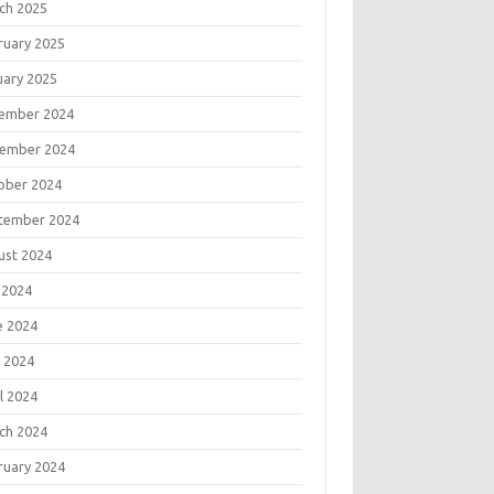
ch 2025
ruary 2025
uary 2025
ember 2024
ember 2024
ober 2024
tember 2024
ust 2024
 2024
e 2024
 2024
l 2024
ch 2024
ruary 2024