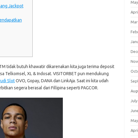
May
nang Jackpot
Apri
Mendapatkan
Mar
Feb
Jan
Dec
Nov
M tidak butuh khawatir dikarenakan kita juga terima deposit
Oct
ulsa Telkomsel, XL & Indosat. VISITORBET pun mendukung
udi Slot
OVO, Gopay, DANA dan LinkAja. Saat ini kita udah
Sep
terbitkan segera berasal dari Fillipina seperti PAGCOR.
Aug
July
Jun
May
Apri