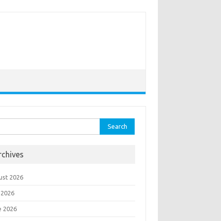
rch
rchives
ust 2026
 2026
e 2026