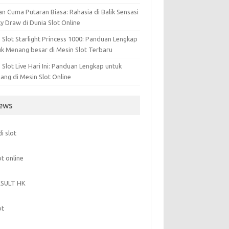
n Cuma Putaran Biasa: Rahasia di Balik Sensasi
y Draw di Dunia Slot Online
 Slot Starlight Princess 1000: Panduan Lengkap
uk Menang besar di Mesin Slot Terbaru
Slot Live Hari Ini: Panduan Lengkap untuk
ang di Mesin Slot Online
ews
di slot
ot online
ESULT HK
ot