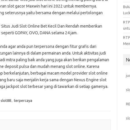
ran slot gacor Maxwin hari ini 2022 untuk membernya.
Buka
 yang seterusnya yaitu bersama dengan melalui pertolongan
Luck
RTP
r Situs Judi Slot Online Bet Kecil Dan Rendah memberikan
unt
y seperti GOPAY, OVO, DANA selama 24 jam.
RTP 
Men
nda agar anda pun terpersona dengan fitur grafis dari
ungan lainnya di dalam permainan anda. Untuk aktivitas judi
N
njadi mitra paling baik anda yang juga akan berikan pengalaman
line deposit pulsa dan mudah menang slot online. Karena
etap berkelanjutan, berbagai macam model provider slot online
ju
yang baru saja menjalin kerja sama dengan Nexus Engine slot
a jackpot slot terbesar yang di tawarkan di setiap gamenya.
sl
slot88
,
terpercaya
R
sl