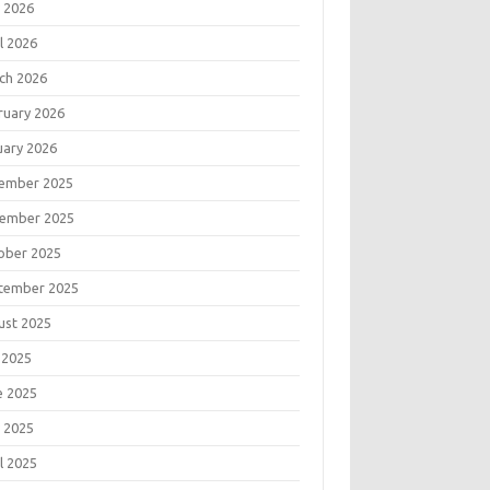
 2026
l 2026
ch 2026
ruary 2026
uary 2026
ember 2025
ember 2025
ober 2025
tember 2025
ust 2025
 2025
e 2025
 2025
l 2025