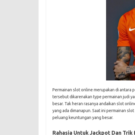
Permainan slot online merupakan di antara p
tersebut dikarenakan type permainan judi 
besar. Tak heran rasanya andaikan slot onli
yang ada dimanapun. Saat ini permainan slo
peluang keuntungan yang besar.
Rahasia Untuk Jackpot Dan Trik