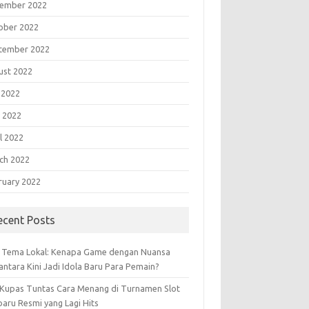
ember 2022
ober 2022
tember 2022
ust 2022
 2022
 2022
l 2022
ch 2022
ruary 2022
ecent Posts
t Tema Lokal: Kenapa Game dengan Nuansa
antara Kini Jadi Idola Baru Para Pemain?
 Kupas Tuntas Cara Menang di Turnamen Slot
baru Resmi yang Lagi Hits