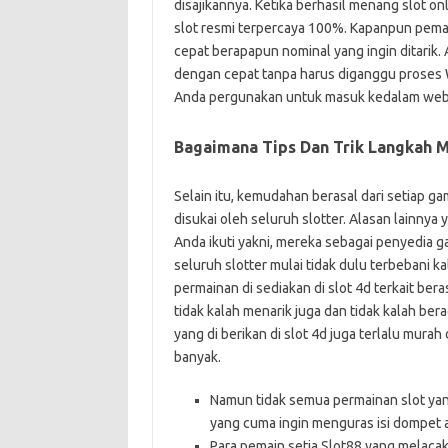
disajikannya. Ketika berhasil menang slot on
slot resmi terpercaya 100%. Kapanpun pema
cepat berapapun nominal yang ingin ditarik. 
dengan cepat tanpa harus diganggu proses W
Anda pergunakan untuk masuk kedalam websi
Bagaimana Tips Dan Trik Langkah 
Selain itu, kemudahan berasal dari setiap 
disukai oleh seluruh slotter. Alasan lainnya
Anda ikuti yakni, mereka sebagai penyedia g
seluruh slotter mulai tidak dulu terbebani ka
permainan di sediakan di slot 4d terkait beras
tidak kalah menarik juga dan tidak kalah ber
yang di berikan di slot 4d juga terlalu mur
banyak.
Namun tidak semua permainan slot yang
yang cuma ingin menguras isi dompet 
Para pemain setia Slot88 yang melacak 