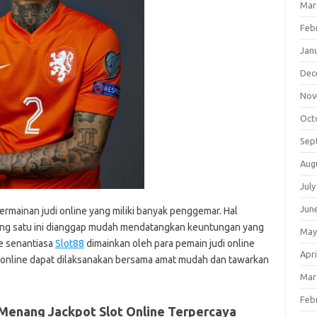
Mar
Feb
Jan
Dec
Nov
Oct
Sep
Aug
July
Jun
ermainan judi online yang miliki banyak penggemar. Hal
yang satu ini dianggap mudah mendatangkan keuntungan yang
May
ne senantiasa
Slot88
dimainkan oleh para pemain judi online
Apri
t online dapat dilaksanakan bersama amat mudah dan tawarkan
Mar
Feb
 Menang Jackpot Slot Online Terpercaya