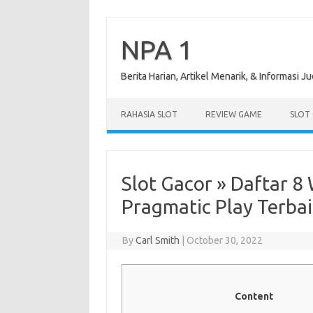
Skip
to
content
NPA 1
Berita Harian, Artikel Menarik, & Informasi Ju
RAHASIA SLOT
REVIEW GAME
SLOT
Slot Gacor » Daftar 8
Pragmatic Play Terbai
By
Carl Smith
|
October 30, 2022
Content