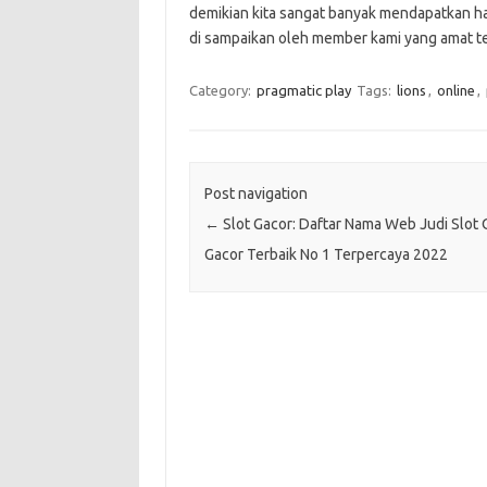
demikian kita sangat banyak mendapatkan ha
di sampaikan oleh member kami yang amat t
Category:
pragmatic play
Tags:
lions
,
online
,
Post navigation
←
Slot Gacor: Daftar Nama Web Judi Slot 
Gacor Terbaik No 1 Terpercaya 2022