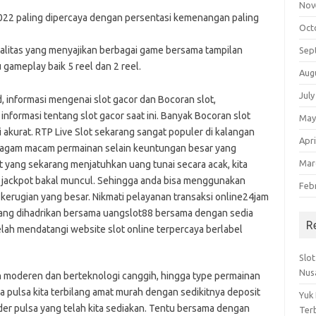
Nov
 2022 paling dipercaya dengan persentasi kemenangan paling
Oct
alitas yang menyajikan berbagai game bersama tampilan
Sep
gameplay baik 5 reel dan 2 reel.
Aug
July
 informasi mengenai slot gacor dan Bocoran slot,
nformasi tentang slot gacor saat ini. Banyak Bocoran slot
May
 akurat. RTP Live Slot sekarang sangat populer di kalangan
Apri
eragam macam permainan selain keuntungan besar yang
Mar
 yang sekarang menjatuhkan uang tunai secara acak, kita
a jackpot bakal muncul. Sehingga anda bisa menggunakan
Feb
i kerugian yang besar. Nikmati pelayanan transaksi online24jam
ng dihadrikan bersama uangslot88 bersama dengan sedia
R
telah mendatangi website slot online terpercaya berlabel
Slo
Nus
lan moderen dan berteknologi canggih, hingga type permainan
via pulsa kita terbilang amat murah dengan sedikitnya deposit
Yuk
r pulsa yang telah kita sediakan. Tentu bersama dengan
Ter