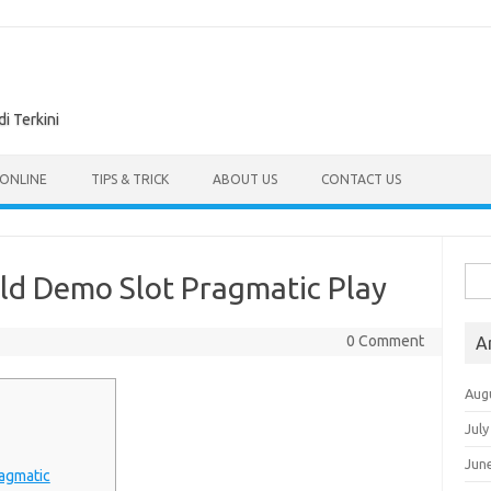
di Terkini
 ONLINE
TIPS & TRICK
ABOUT US
CONTACT US
Sea
old Demo Slot Pragmatic Play
for:
0 Comment
A
Aug
July
Jun
ragmatic