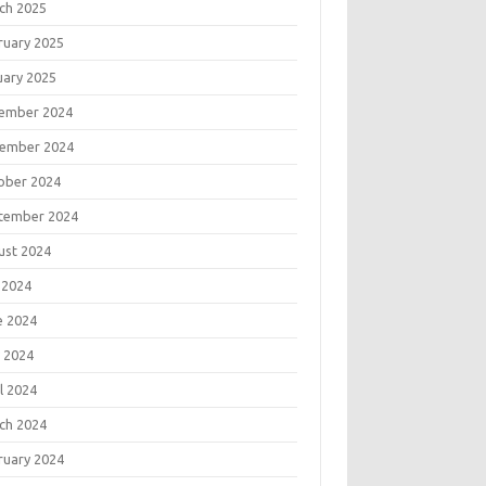
ch 2025
ruary 2025
uary 2025
ember 2024
ember 2024
ober 2024
tember 2024
ust 2024
 2024
e 2024
 2024
l 2024
ch 2024
ruary 2024