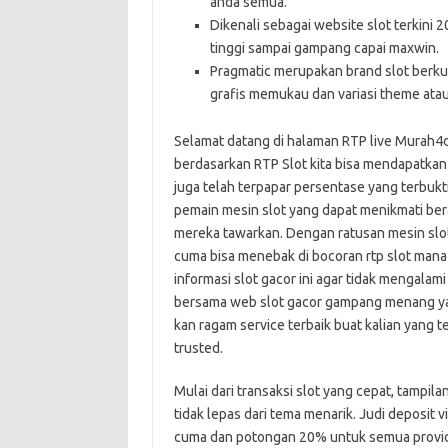
anda semua.
Dikenali sebagai website slot terkini
tinggi sampai gampang capai maxwin.
Pragmatic merupakan brand slot berku
grafis memukau dan variasi theme atau 
Selamat datang di halaman RTP live Murah4d,
berdasarkan RTP Slot kita bisa mendapatkan i
juga telah terpapar persentase yang terbukti
pemain mesin slot yang dapat menikmati b
mereka tawarkan. Dengan ratusan mesin slot
cuma bisa menebak di bocoran rtp slot man
informasi slot gacor ini agar tidak mengalam
bersama web slot gacor gampang menang ya
kan ragam service terbaik buat kalian yang 
trusted.
Mulai dari transaksi slot yang cepat, tampi
tidak lepas dari tema menarik. Judi deposit 
cuma dan potongan 20% untuk semua provide