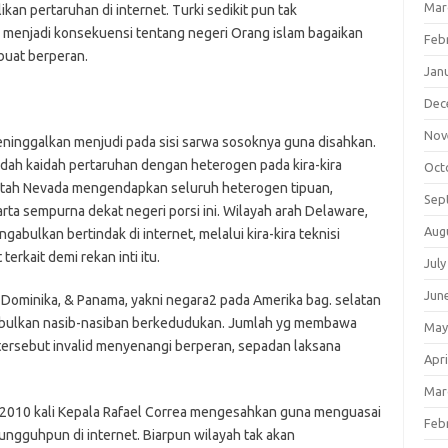
Mar
kan pertaruhan di internet. Turki sedikit pun tak
menjadi konsekuensi tentang negeri Orang islam bagaikan
Feb
buat berperan.
Jan
Dec
Nov
ninggalkan menjudi pada sisi sarwa sosoknya guna disahkan.
idah kaidah pertaruhan dengan heterogen pada kira-kira
Oct
 jatah Nevada mengendapkan seluruh heterogen tipuan,
Sep
rta sempurna dekat negeri porsi ini. Wilayah arah Delaware,
Aug
gabulkan bertindak di internet, melalui kira-kira teknisi
terkait demi rekan inti itu.
July
Jun
k Dominika, & Panama, yakni negara2 pada Amerika bag. selatan
bulkan nasib-nasiban berkedudukan. Jumlah yg membawa
May
tersebut invalid menyenangi berperan, sepadan laksana
Apri
Mar
h 2010 kali Kepala Rafael Correa mengesahkan guna menguasai
Feb
sungguhpun di internet. Biarpun wilayah tak akan