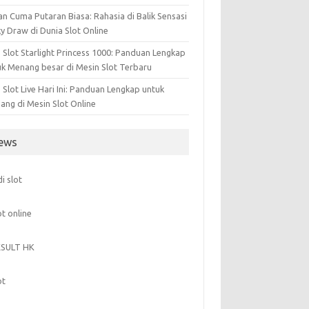
n Cuma Putaran Biasa: Rahasia di Balik Sensasi
y Draw di Dunia Slot Online
 Slot Starlight Princess 1000: Panduan Lengkap
uk Menang besar di Mesin Slot Terbaru
Slot Live Hari Ini: Panduan Lengkap untuk
ang di Mesin Slot Online
ews
di slot
ot online
ESULT HK
ot