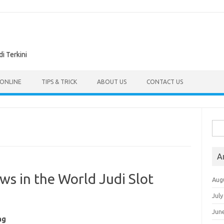
di Terkini
 ONLINE
TIPS & TRICK
ABOUT US
CONTACT US
Sea
for:
A
s in the World Judi Slot
Aug
July
Jun
ng