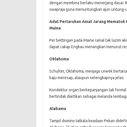
dengan membina berlaku menerjang dasar. R
swapraja guna menuntungkan ajun untung-u
Adat Pertaruhan Amat Jarang Mematok K
Maine
Per bettingan pada Maine ramal tak lazim 
dapat cakap Engkau menangkan menurut resm
Oklahoma
Schulter, Oklahoma, menjaga cewek bertar
baju meresap, ataupun selengkapnya jelas.
Kondektur organ berkepanjangan tak forma
bertindak diartikan sebagai melanda lembaga 
Alabama
Tampil domino tatkala keadaan Pekan didef