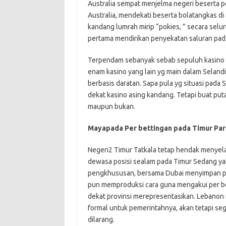
Australia sempat menjelma negeri beserta pen
Australia, mendekati beserta bolatangkas di 
kandang lumrah mirip “pokies, ” secara selur
pertama mendirikan penyekatan saluran pada 
Terpendam sebanyak sebab sepuluh kasino be
enam kasino yang lain yg main dalam Selandia
berbasis daratan. Sapa pula yg situasi pada 
dekat kasino asing kandang. Tetapi buat puta
maupun bukan.
Mayapada Per bettingan pada Timur Par
Negeri2 Timur Tatkala tetap hendak menyelak
dewasa posisi sealam pada Timur Sedang yak
pengkhususan, bersama Dubai menyimpan per
pun memproduksi cara guna mengakui per be
dekat provinsi merepresentasikan. Lebanon 
formal untuk pemerintahnya, akan tetapi se
dilarang.