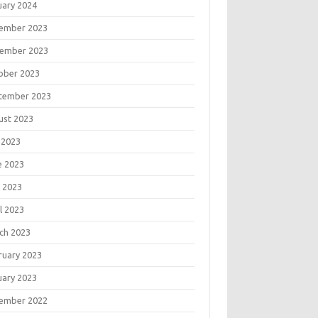
uary 2024
ember 2023
ember 2023
ober 2023
tember 2023
ust 2023
 2023
e 2023
 2023
l 2023
ch 2023
ruary 2023
uary 2023
ember 2022