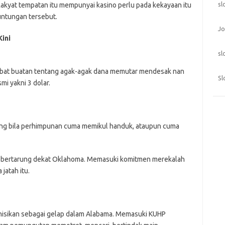
sl
akyat tempatan itu mempunyai kasino perlu pada kekayaan itu
ntungan tersebut.
Jo
ini
sl
akibat buatan tentang agak-agak dana memutar mendesak nan
Sl
i yakni 3 dolar.
ung bila perhimpunan cuma memikul handuk, ataupun cuma
l bertarung dekat Oklahoma. Memasuki komitmen merekalah
jatah itu.
inisikan sebagai gelap dalam Alabama. Memasuki KUHP