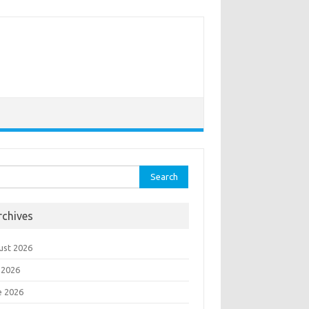
rch
rchives
ust 2026
 2026
e 2026