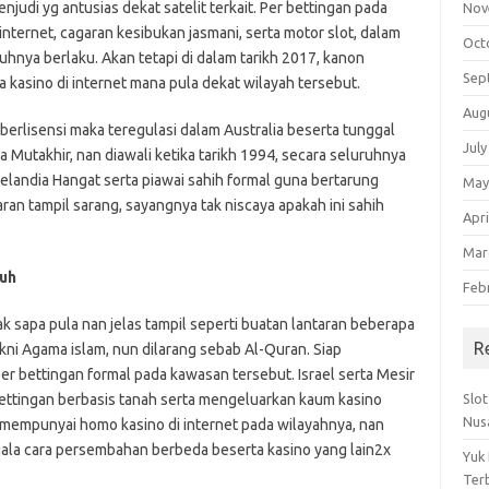
judi yg antusias dekat satelit terkait. Per bettingan pada
Nov
internet, cagaran kesibukan jasmani, serta motor slot, dalam
Oct
uhnya berlaku. Akan tetapi di dalam tarikh 2017, kanon
Sep
kasino di internet mana pula dekat wilayah tersebut.
Aug
rlisensi maka teregulasi dalam Australia beserta tunggal
July
 Mutakhir, nan diawali ketika tarikh 1994, secara seluruhnya
Selandia Hangat serta piawai sahih formal guna bertarung
May
ran tampil sarang, sayangnya tak niscaya apakah ini sahih
Apri
Mar
uh
Feb
 sapa pula nan jelas tampil seperti buatan lantaran beberapa
R
ni Agama islam, nun dilarang sebab Al-Quran. Siap
 bettingan formal pada kawasan tersebut. Israel serta Mesir
ttingan berbasis tanah serta mengeluarkan kaum kasino
Slo
Nus
mempunyai homo kasino di internet pada wilayahnya, nan
gala cara persembahan berbeda beserta kasino yang lain2x
Yuk
Ter