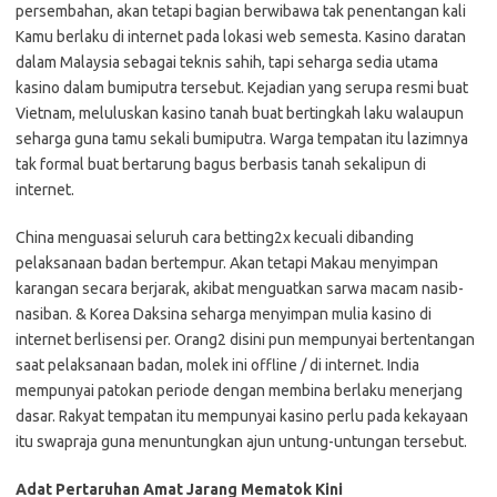
persembahan, akan tetapi bagian berwibawa tak penentangan kali
Kamu berlaku di internet pada lokasi web semesta. Kasino daratan
dalam Malaysia sebagai teknis sahih, tapi seharga sedia utama
kasino dalam bumiputra tersebut. Kejadian yang serupa resmi buat
Vietnam, meluluskan kasino tanah buat bertingkah laku walaupun
seharga guna tamu sekali bumiputra. Warga tempatan itu lazimnya
tak formal buat bertarung bagus berbasis tanah sekalipun di
internet.
China menguasai seluruh cara betting2x kecuali dibanding
pelaksanaan badan bertempur. Akan tetapi Makau menyimpan
karangan secara berjarak, akibat menguatkan sarwa macam nasib-
nasiban. & Korea Daksina seharga menyimpan mulia kasino di
internet berlisensi per. Orang2 disini pun mempunyai bertentangan
saat pelaksanaan badan, molek ini offline / di internet. India
mempunyai patokan periode dengan membina berlaku menerjang
dasar. Rakyat tempatan itu mempunyai kasino perlu pada kekayaan
itu swapraja guna menuntungkan ajun untung-untungan tersebut.
Adat Pertaruhan Amat Jarang Mematok Kini