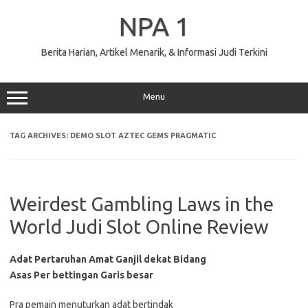
Skip
to
NPA 1
content
Berita Harian, Artikel Menarik, & Informasi Judi Terkini
Menu
TAG ARCHIVES:
DEMO SLOT AZTEC GEMS PRAGMATIC
Weirdest Gambling Laws in the
World Judi Slot Online Review
Adat Pertaruhan Amat Ganjil dekat Bidang
Asas Per bettingan Garis besar
Pra pemain menuturkan adat bertindak