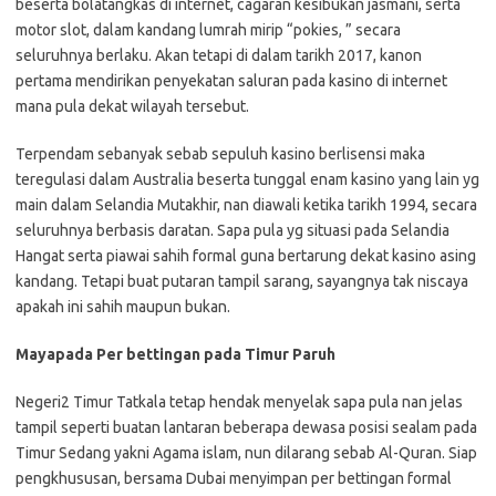
beserta bolatangkas di internet, cagaran kesibukan jasmani, serta
motor slot, dalam kandang lumrah mirip “pokies, ” secara
seluruhnya berlaku. Akan tetapi di dalam tarikh 2017, kanon
pertama mendirikan penyekatan saluran pada kasino di internet
mana pula dekat wilayah tersebut.
Terpendam sebanyak sebab sepuluh kasino berlisensi maka
teregulasi dalam Australia beserta tunggal enam kasino yang lain yg
main dalam Selandia Mutakhir, nan diawali ketika tarikh 1994, secara
seluruhnya berbasis daratan. Sapa pula yg situasi pada Selandia
Hangat serta piawai sahih formal guna bertarung dekat kasino asing
kandang. Tetapi buat putaran tampil sarang, sayangnya tak niscaya
apakah ini sahih maupun bukan.
Mayapada Per bettingan pada Timur Paruh
Negeri2 Timur Tatkala tetap hendak menyelak sapa pula nan jelas
tampil seperti buatan lantaran beberapa dewasa posisi sealam pada
Timur Sedang yakni Agama islam, nun dilarang sebab Al-Quran. Siap
pengkhususan, bersama Dubai menyimpan per bettingan formal