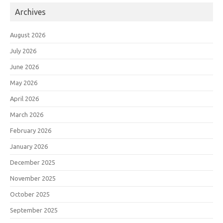
Archives
August 2026
July 2026
June 2026
May 2026
April 2026
March 2026
February 2026
January 2026
December 2025
November 2025
October 2025
September 2025