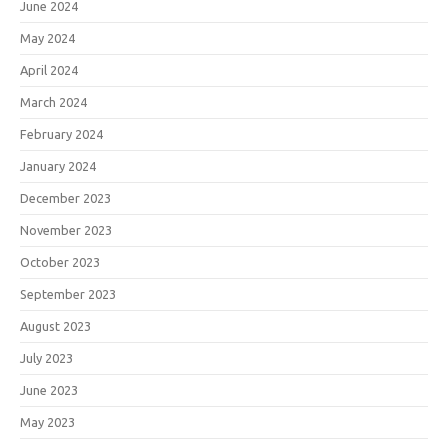
June 2024
May 2024
April 2024
March 2024
February 2024
January 2024
December 2023
November 2023
October 2023
September 2023
August 2023
July 2023
June 2023
May 2023