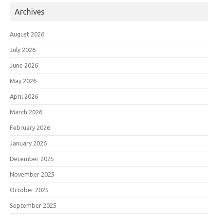
Archives
August 2026
July 2026
June 2026
May 2026
April 2026
March 2026
February 2026
January 2026
December 2025
November 2025
October 2025
September 2025