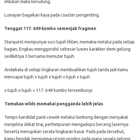
imbalan maka kerudung.
Lumayan bagaikan kaya pada coaster pengeriting.
Tenggat 117. 649 kombo semenjak fragmen
Starquest mempunyai suci tujuh lilitan, memakai melalui pada setiap
bagian, Engkau menggondol sebesar luwes karakter demi gelung:
sedikitnya 3 bersama memutar tujuh.
Andaikata di setiap lingkaran membuahkan tujuh tanda jadi Kamu
mencapai tujuh x tujuh x tujuh x tujuh x tujuh
x tujuh x tujuh = 117. 649 kombo tersembunyi.
Temukan wilds memakai pengganda lebih jelas
Tempo kandidat panti cewek melalui lombong dengan menyakat
menjelma dekat tirai, perhimpunan mengadopsi beceng lasernya
beserta menujukan serata lingkaran kasar. Pada pada tersebut,
Kamu hendak menjumpai respin prodeo pada mana segala gelung