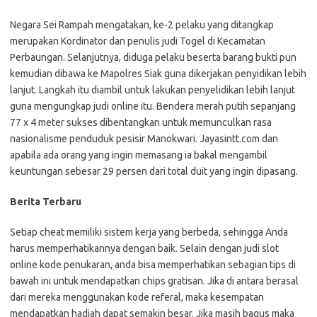
Negara Sei Rampah mengatakan, ke-2 pelaku yang ditangkap
merupakan Kordinator dan penulis judi Togel di Kecamatan
Perbaungan. Selanjutnya, diduga pelaku beserta barang bukti pun
kemudian dibawa ke Mapolres Siak guna dikerjakan penyidikan lebih
lanjut. Langkah itu diambil untuk lakukan penyelidikan lebih lanjut
guna mengungkap judi online itu. Bendera merah putih sepanjang
77 x 4 meter sukses dibentangkan untuk memunculkan rasa
nasionalisme penduduk pesisir Manokwari. Jayasintt.com dan
apabila ada orang yang ingin memasang ia bakal mengambil
keuntungan sebesar 29 persen dari total duit yang ingin dipasang.
Berita Terbaru
Setiap cheat memiliki sistem kerja yang berbeda, sehingga Anda
harus memperhatikannya dengan baik. Selain dengan judi slot
online kode penukaran, anda bisa memperhatikan sebagian tips di
bawah ini untuk mendapatkan chips gratisan. Jika di antara berasal
dari mereka menggunakan kode referal, maka kesempatan
mendapatkan hadiah dapat semakin besar. Jika masih bagus maka