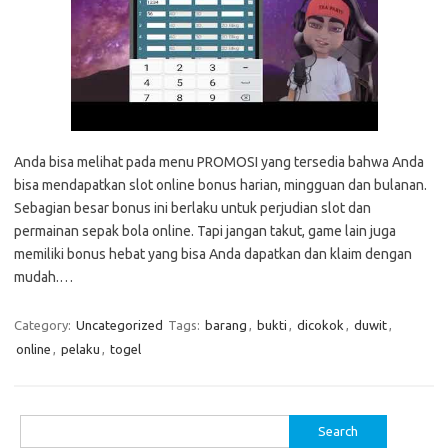
Anda bisa melihat pada menu PROMOSI yang tersedia bahwa Anda
bisa mendapatkan slot online bonus harian, mingguan dan bulanan.
Sebagian besar bonus ini berlaku untuk perjudian slot dan
permainan sepak bola online. Tapi jangan takut, game lain juga
memiliki bonus hebat yang bisa Anda dapatkan dan klaim dengan
mudah.…
Category:
Uncategorized
Tags:
barang
,
bukti
,
dicokok
,
duwit
,
online
,
pelaku
,
togel
Search