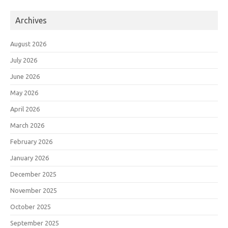
for:
Archives
August 2026
July 2026
June 2026
May 2026
April 2026
March 2026
February 2026
January 2026
December 2025
November 2025
October 2025
September 2025