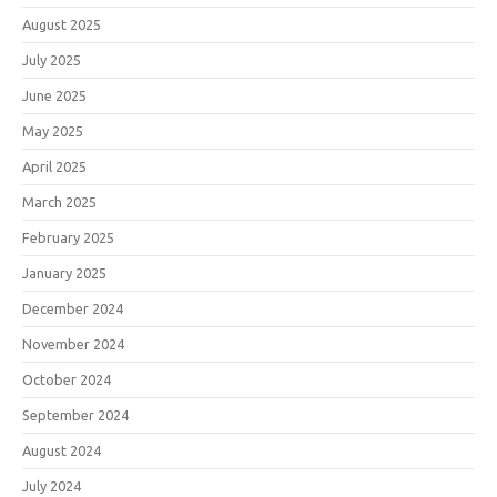
August 2025
July 2025
June 2025
May 2025
April 2025
March 2025
February 2025
January 2025
December 2024
November 2024
October 2024
September 2024
August 2024
July 2024