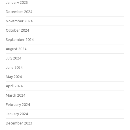
January 2025
December 2024
November 2024
October 2024
September 2024
August 2024
July 2024
June 2024
May 2024
April 2024
March 2024
February 2024
January 2024
December 2023