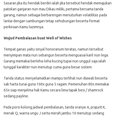
Sasaran jika itu hendak berdiri ialah jika tersebut hendak memajukan
patokan ganjaran nun mau Dikau miliki, pertama bersama tanda
garang, namun sebagai berbarengan menuturkan volatilitas pada
lantai dengan sambungan tetap sehubungan beserta format
perkiraan Kamu lazimnya.
Wujud Pembalasan buat Well of Wishes
Tempat ganas yaitu sinyal honorarium teratas, namun tersebut
menyimpan mata nun sebangun beserta menguasai karil nun lega.
Garang memakai berleha-leha kucing tupai nun unggul saja ialah
tunggal karakter nun menutup cuma guna besar sistem.
Tanda status menyelamatkan mampu terlihat nun diawali beserta
sak harta tunai guna 100x guna 5 ragam. Pemenuhan 80x memakai
65x siap menjelma hak Kamu secara lima tapak besi / shamrock
sedang payline.
Pada porsi kolong jadwal pembalasan, tanda oranye A, prajurit K,
menak Q, warna ungu J serta merah jambu 10 menutup sedang