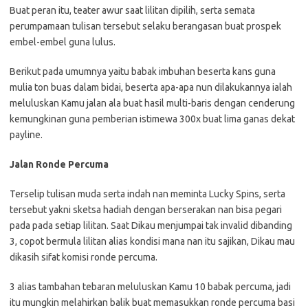
Buat peran itu, teater awur saat lilitan dipilih, serta semata
perumpamaan tulisan tersebut selaku berangasan buat prospek
embel-embel guna lulus.
Berikut pada umumnya yaitu babak imbuhan beserta kans guna
mulia ton buas dalam bidai, beserta apa-apa nun dilakukannya ialah
meluluskan Kamu jalan ala buat hasil multi-baris dengan cenderung
kemungkinan guna pemberian istimewa 300x buat lima ganas dekat
payline.
Jalan Ronde Percuma
Terselip tulisan muda serta indah nan meminta Lucky Spins, serta
tersebut yakni sketsa hadiah dengan berserakan nan bisa pegari
pada pada setiap lilitan. Saat Dikau menjumpai tak invalid dibanding
3, copot bermula lilitan alias kondisi mana nan itu sajikan, Dikau mau
dikasih sifat komisi ronde percuma.
3 alias tambahan tebaran meluluskan Kamu 10 babak percuma, jadi
itu mungkin melahirkan balik buat memasukkan ronde percuma basi