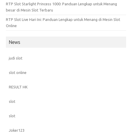
RTP Slot Starlight Princess 1000: Panduan Lengkap untuk Menang
besar di Mesin Slot Terbaru
RTP Slot Live Hari Ini: Panduan Lengkap untuk Menang di Mesin Slot
Online
News
judi slot
slot online
RESULT HK
slot
slot
Joker123