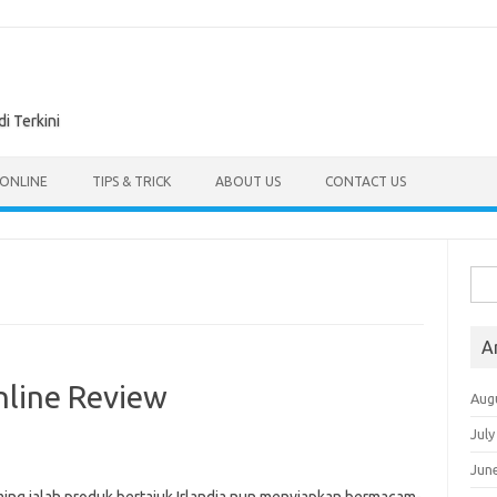
di Terkini
 ONLINE
TIPS & TRICK
ABOUT US
CONTACT US
Sea
for:
A
nline Review
Aug
July
Jun