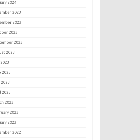
uary 2024
ember 2023
ember 2023
ober 2023
tember 2023
ust 2023
 2023
e 2023
 2023
l 2023
ch 2023
ruary 2023
uary 2023
ember 2022