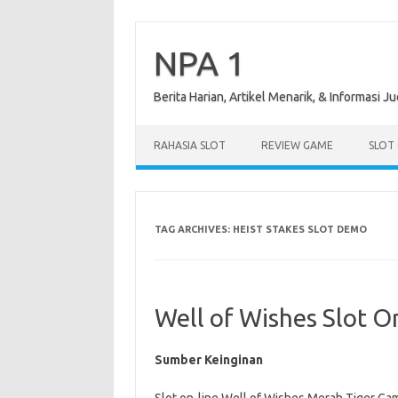
Skip
to
content
NPA 1
Berita Harian, Artikel Menarik, & Informasi Ju
RAHASIA SLOT
REVIEW GAME
SLOT
TAG ARCHIVES:
HEIST STAKES SLOT DEMO
Well of Wishes Slot O
Sumber Keinginan