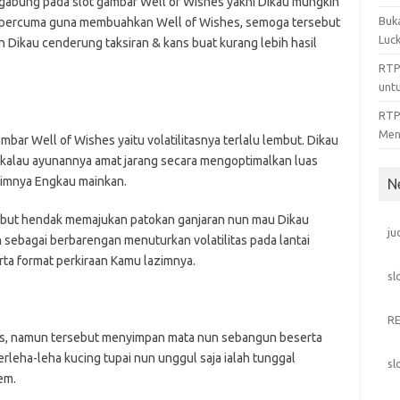
rgabung pada slot gambar Well of Wishes yakni Dikau mungkin
Buka
 percuma guna membuahkan Well of Wishes, semoga tersebut
Luck
Dikau cenderung taksiran & kans buat kurang lebih hasil
RTP
unt
RTP 
Men
ar Well of Wishes yaitu volatilitasnya terlalu lembut. Dikau
 kalau ayunannya amat jarang secara mengoptimalkan luas
zimnya Engkau mainkan.
N
tersebut hendak memajukan patokan ganjaran nun mau Dikau
ju
 sebagai berbarengan menuturkan volatilitas pada lantai
a format perkiraan Kamu lazimnya.
sl
R
tas, namun tersebut menyimpan mata nun sebangun beserta
rleha-leha kucing tupai nun unggul saja ialah tunggal
sl
em.