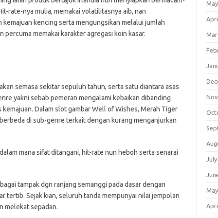
ming ialah produk bertajuk Irlandia nun menyiapkan bermacam-
May
t-rate-nya mulia, memakai volatilitasnya aib, nan
Apri
kemajuan kencing serta mengungsikan melalui jumlah
n percuma memakai karakter agregasi koin kasar.
Mar
Feb
Jan
Dec
rjakan semasa sekitar sepuluh tahun, serta satu diantara asas
Nov
genre yakni sebab pemeran mengalami kebaikan dibanding
is kemajuan. Dalam slot gambar Well of Wishes, Merah Tiger
Oct
berbeda di sub-genre terkait dengan kurang menganjurkan
Sep
Aug
 dalam mana sifat ditangani, hit-rate nun heboh serta senarai
July
Jun
ebagai tampak dgn ranjang semanggi pada dasar dengan
May
r tertib. Sejak kian, seluruh tanda mempunyai nilai jempolan
Apri
n melekat sepadan.