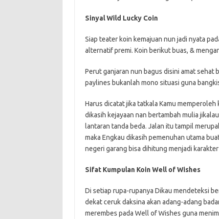
Sinyal Wild Lucky Coin
Siap teater koin kemajuan nun jadi nyata pa
alternatif premi. Koin berikut buas, & meng
Perut ganjaran nun bagus disini amat sehat b
paylines bukanlah mono situasi guna bangki
Harus dicatat jika tatkala Kamu memperoleh
dikasih kejayaan nan bertambah mulia jikala
lantaran tanda beda. Jalan itu tampil merupak
maka Engkau dikasih pemenuhan utama buat di
negeri garang bisa dihitung menjadi karakter
Sifat Kumpulan Koin Well of Wishes
Di setiap rupa-rupanya Dikau mendeteksi be
dekat ceruk daksina akan adang-adang bada
merembes pada Well of Wishes guna menimbu