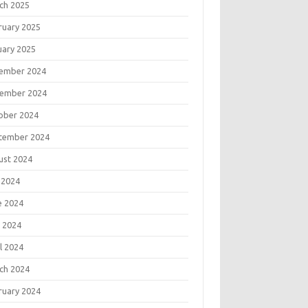
ch 2025
ruary 2025
uary 2025
ember 2024
ember 2024
ober 2024
tember 2024
ust 2024
 2024
e 2024
 2024
l 2024
ch 2024
ruary 2024