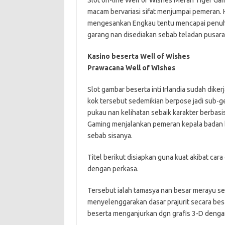
Slot on-line Well of Wishes Merah Tiger Ga
macam bervariasi sifat menjumpai pemeran. Hi
mengesankan Engkau tentu mencapai penuh 
garang nan disediakan sebab teladan pusara
Kasino beserta Well of Wishes
Prawacana Well of Wishes
Slot gambar beserta inti Irlandia sudah dike
kok tersebut sedemikian berpose jadi sub-
pukau nan kelihatan sebaik karakter berbas
Gaming menjalankan pemeran kepala badan 
sebab sisanya.
Titel berikut disiapkan guna kuat akibat cara
dengan perkasa.
Tersebut ialah tamasya nan besar merayu s
menyelenggarakan dasar prajurit secara besa
beserta menganjurkan dgn grafis 3-D denga