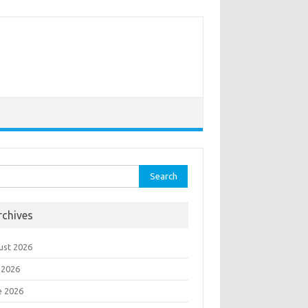
rch
rchives
ust 2026
 2026
e 2026