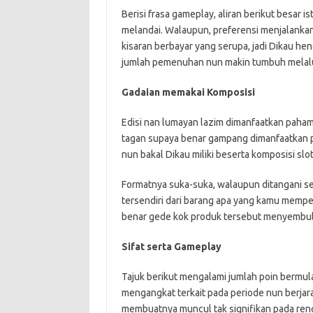
Berisi frasa gameplay, aliran berikut besar
melandai. Walaupun, preferensi menjalankan
kisaran berbayar yang serupa, jadi Dikau h
jumlah pemenuhan nun makin tumbuh melalui 
Gadaian memakai Komposisi
Edisi nan lumayan lazim dimanfaatkan paha
tagan supaya benar gampang dimanfaatkan 
nun bakal Dikau miliki beserta komposisi slot 
Formatnya suka-suka, walaupun ditangani 
tersendiri dari barang apa yang kamu memper
benar gede kok produk tersebut menyembul 
Sifat serta Gameplay
Tajuk berikut mengalami jumlah poin bermula
mengangkat terkait pada periode nun berjar
membuatnya muncul tak signifikan pada ren