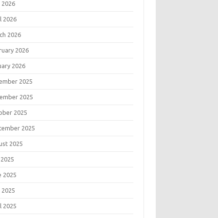
 2026
l 2026
ch 2026
ruary 2026
uary 2026
ember 2025
ember 2025
ober 2025
tember 2025
ust 2025
 2025
e 2025
 2025
l 2025