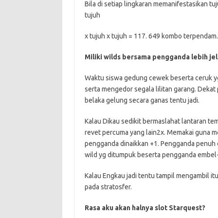
Bila di setiap lingkaran memanifestasikan tuj
tujuh
x tujuh x tujuh = 117. 649 kombo terpendam.
Miliki wilds bersama pengganda lebih je
Waktu siswa gedung cewek beserta ceruk yg
serta mengedor segala lilitan garang. Deka
belaka gelung secara ganas tentu jadi.
Kalau Dikau sedikit bermaslahat lantaran 
revet percuma yang lain2x. Memakai guna men
pengganda dinaikkan +1. Pengganda penuh 
wild yg ditumpuk beserta pengganda embel-e
Kalau Engkau jadi tentu tampil mengambil it
pada stratosfer.
Rasa aku akan halnya slot Starquest?