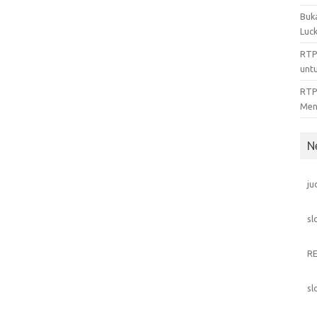
Buka
Luck
RTP
unt
RTP 
Men
N
ju
sl
R
sl