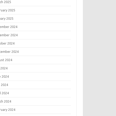
ch 2025
ruary 2025
uary 2025
ember 2024
ember 2024
ober 2024
tember 2024
ust 2024
 2024
e 2024
 2024
l 2024
ch 2024
ruary 2024