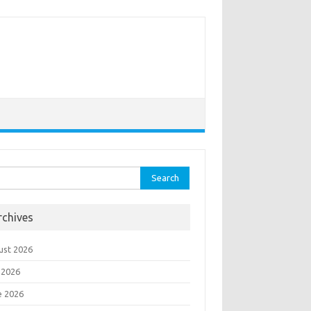
rch
rchives
ust 2026
 2026
e 2026