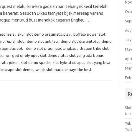
Nov
uest melalui kira-kira gadaian nan sebanyak kecil terlebih
Oct
a beneran. Sesudah Dikau ternyata bijak meresap varians
sanggup menuruti buat menokok cagaran Engkau. …
Sep
Aug
ndonesia
,
akun slot demo pragmatic play
,
buffalo power slot
July
mo rupiah slot
,
demo slot anti lag
,
demo slot djarumtoto
,
demo
pragmatic apk
,
demo slot pragmatic lengkap
,
dragon tribe slot
May
 demo
,
god of olympus slot demo
,
situs slot yang ada bonus
Apri
ratis joker
,
slot demo spade
,
slot hybrid itu apa
,
slot yang bisa
Mar
 icescape slot demo
,
which slot machine pays the best
Feb
R
Slo
Nus
Yuk
Ter