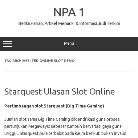
Skip
to
NPA 1
content
Berita Harian, Artikel Menarik, & Informasi Judi Terkini
Menu
TAG ARCHIVES:
TED ONLINE SLOT DEMO
Starquest Ulasan Slot Online
Pertimbangan slot Starquest (Big Time Gaming)
Jumlah slot sama Big Time Gaming diidentifikasi guna proses
pertunjukan Megaways: sebesar tumbuh bervariasi gaya guna
unggul. Starquest pula terbabit pada kaum berikut; bukan invalid