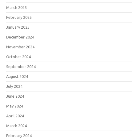
March 2025
February 2025
January 2025
December 2024
November 2024
October 2024
September 2024
August 2024
July 2024
June 2024
May 2024
April 2024
March 2024
February 2024