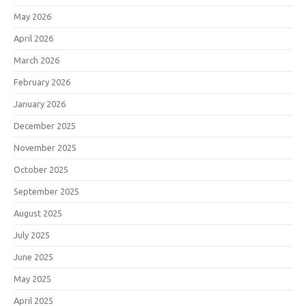
May 2026
April 2026
March 2026
February 2026
January 2026
December 2025
November 2025
October 2025
September 2025
August 2025
July 2025
June 2025
May 2025
April 2025