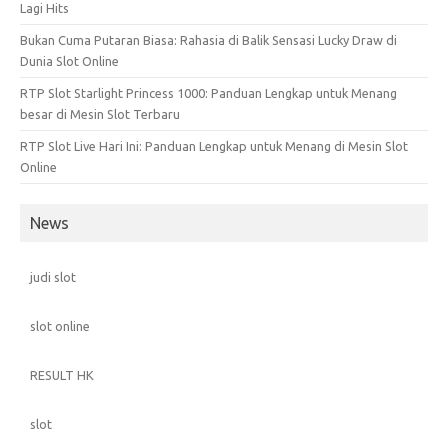
Lagi Hits
Bukan Cuma Putaran Biasa: Rahasia di Balik Sensasi Lucky Draw di
Dunia Slot Online
RTP Slot Starlight Princess 1000: Panduan Lengkap untuk Menang
besar di Mesin Slot Terbaru
RTP Slot Live Hari Ini: Panduan Lengkap untuk Menang di Mesin Slot
Online
News
judi slot
slot online
RESULT HK
slot