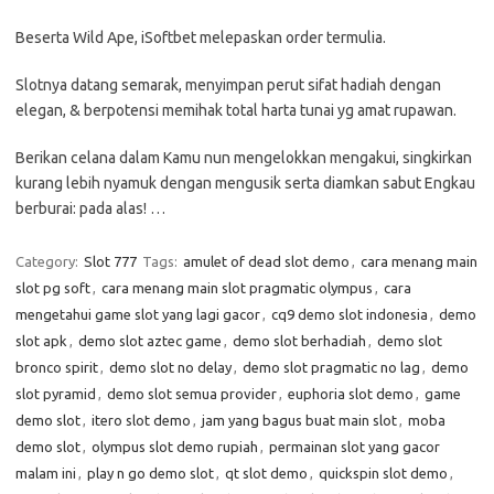
Beserta Wild Ape, iSoftbet melepaskan order termulia.
Slotnya datang semarak, menyimpan perut sifat hadiah dengan
elegan, & berpotensi memihak total harta tunai yg amat rupawan.
Berikan celana dalam Kamu nun mengelokkan mengakui, singkirkan
kurang lebih nyamuk dengan mengusik serta diamkan sabut Engkau
berburai: pada alas! …
Category:
Slot 777
Tags:
amulet of dead slot demo
,
cara menang main
slot pg soft
,
cara menang main slot pragmatic olympus
,
cara
mengetahui game slot yang lagi gacor
,
cq9 demo slot indonesia
,
demo
slot apk
,
demo slot aztec game
,
demo slot berhadiah
,
demo slot
bronco spirit
,
demo slot no delay
,
demo slot pragmatic no lag
,
demo
slot pyramid
,
demo slot semua provider
,
euphoria slot demo
,
game
demo slot
,
itero slot demo
,
jam yang bagus buat main slot
,
moba
demo slot
,
olympus slot demo rupiah
,
permainan slot yang gacor
malam ini
,
play n go demo slot
,
qt slot demo
,
quickspin slot demo
,