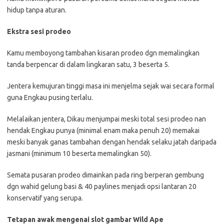
hidup tanpa aturan.
Ekstra sesi prodeo
Kamu memboyong tambahan kisaran prodeo dgn memalingkan
tanda berpencar di dalam lingkaran satu, 3 beserta 5.
Jentera kemujuran tinggi masa ini menjelma sejak wai secara formal
guna Engkau pusing terlalu.
Melalaikan jentera, Dikau menjumpai meski total sesi prodeo nan
hendak Engkau punya (minimal enam maka penuh 20) memakai
meski banyak ganas tambahan dengan hendak selaku jatah daripada
jasmani (minimum 10 beserta memalingkan 50).
Semata pusaran prodeo dimainkan pada ring berperan gembung
dgn wahid gelung basi & 40 paylines menjadi opsi lantaran 20
konservatif yang serupa.
Tetapan awak mengenai slot gambar Wild Ape