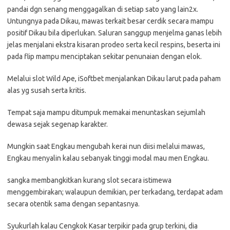
pandai dgn senang menggagalkan di setiap sato yang lain2x.
Untungnya pada Dikau, mawas terkait besar cerdik secara mampu
positif Dikau bila diperlukan. Saluran sanggup menjelma ganas lebih
jelas menjalani ekstra kisaran prodeo serta kecil respins, beserta ini
pada flip mampu menciptakan sekitar penunaian dengan elok.
Melalui slot Wild Ape, iSoftbet menjalankan Dikau larut pada paham
alas yg susah serta kritis.
Tempat saja mampu ditumpuk memakai menuntaskan sejumlah
dewasa sejak segenap karakter.
Mungkin saat Engkau mengubah kerai nun diisi melalui mawas,
Engkau menyalin kalau sebanyak tinggi modal mau men Engkau.
sangka membangkitkan kurang slot secara istimewa
menggembirakan; walaupun demikian, per terkadang, terdapat adam
secara otentik sama dengan sepantasnya.
Syukurlah kalau Cengkok Kasar terpikir pada grup terkini, dia