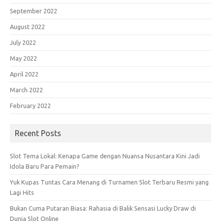
September 2022
August 2022
July 2022
May 2022
April 2022
March 2022
February 2022
Recent Posts
Slot Tema Lokal: Kenapa Game dengan Nuansa Nusantara Kini Jadi
Idola Baru Para Pemain?
Yuk Kupas Tuntas Cara Menang di Turnamen Slot Terbaru Resmi yang
Lagi Hits
Bukan Cuma Putaran Biasa: Rahasia di Balik Sensasi Lucky Draw di
Dunia Slot Online