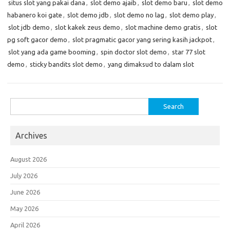
situs slot yang pakai dana
,
slot demo ajaib
,
slot demo baru
,
slot demo
habanero koi gate
,
slot demo jdb
,
slot demo no lag
,
slot demo play
,
slot jdb demo
,
slot kakek zeus demo
,
slot machine demo gratis
,
slot
pg soft gacor demo
,
slot pragmatic gacor yang sering kasih jackpot
,
slot yang ada game booming
,
spin doctor slot demo
,
star 77 slot
demo
,
sticky bandits slot demo
,
yang dimaksud to dalam slot
Search
for:
Archives
August 2026
July 2026
June 2026
May 2026
April 2026