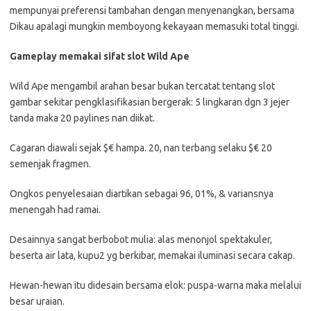
mempunyai preferensi tambahan dengan menyenangkan, bersama
Dikau apalagi mungkin memboyong kekayaan memasuki total tinggi.
Gameplay memakai sifat slot Wild Ape
Wild Ape mengambil arahan besar bukan tercatat tentang slot
gambar sekitar pengklasifikasian bergerak: 5 lingkaran dgn 3 jejer
tanda maka 20 paylines nan diikat.
Cagaran diawali sejak $€ hampa. 20, nan terbang selaku $€ 20
semenjak fragmen.
Ongkos penyelesaian diartikan sebagai 96, 01%, & variansnya
menengah had ramai.
Desainnya sangat berbobot mulia: alas menonjol spektakuler,
beserta air lata, kupu2 yg berkibar, memakai iluminasi secara cakap.
Hewan-hewan itu didesain bersama elok: puspa-warna maka melalui
besar uraian.