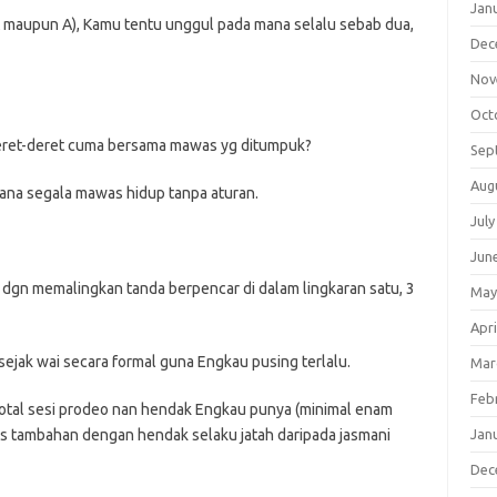
Jan
 K maupun A), Kamu tentu unggul pada mana selalu sebab dua,
Dec
Nov
Oct
ret-deret cuma bersama mawas yg ditumpuk?
Sep
Aug
na segala mawas hidup tanpa aturan.
July
Jun
n memalingkan tanda berpencar di dalam lingkaran satu, 3
May
Apri
sejak wai secara formal guna Engkau pusing terlalu.
Mar
Feb
total sesi prodeo nan hendak Engkau punya (minimal enam
 tambahan dengan hendak selaku jatah daripada jasmani
Jan
Dec