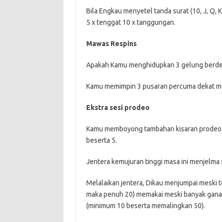
Bila Engkau menyetel tanda surat (10, J, Q,
5 x tenggat 10 x tanggungan.
Mawas Respins
Apakah Kamu menghidupkan 3 gelung berde
Kamu memimpin 3 pusaran percuma dekat ma
Ekstra sesi prodeo
Kamu memboyong tambahan kisaran prodeo dg
beserta 5.
Jentera kemujuran tinggi masa ini menjelma 
Melalaikan jentera, Dikau menjumpai meski 
maka penuh 20) memakai meski banyak ganas
(minimum 10 beserta memalingkan 50).