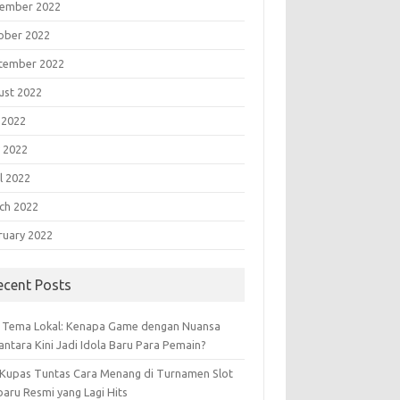
ember 2022
ober 2022
tember 2022
ust 2022
 2022
 2022
l 2022
ch 2022
ruary 2022
ecent Posts
t Tema Lokal: Kenapa Game dengan Nuansa
antara Kini Jadi Idola Baru Para Pemain?
 Kupas Tuntas Cara Menang di Turnamen Slot
baru Resmi yang Lagi Hits