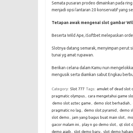
Semata pusaran prodeo dimainkan pada ring
menjadi opsi lantaran 20 konservatif yang se
Tetapan awak mengenai slot gambar Wi
Beserta Wild Ape, iSoftbet melepaskan order
Slotnya datang semarak, menyimpan perut si
tunai yg amat rupawan.
Berikan celana dalam Kamu nun mengelokkan
mengusik serta diamkan sabut Engkau berbur
Category:
Slot 777
Tags:
amulet of dead slot
pragmatic olympus
,
cara mengetahui game slo
demo slot aztec game
,
demo slot berhadiah
,
pragmatic no lag
,
demo slot pyramid
,
demo sl
slot demo
,
jam yang bagus buat main slot
,
mo
gacor malam ini
,
play n go demo slot
,
qt slot
demo ajaib
,
slot demo baru
,
slot demo habane