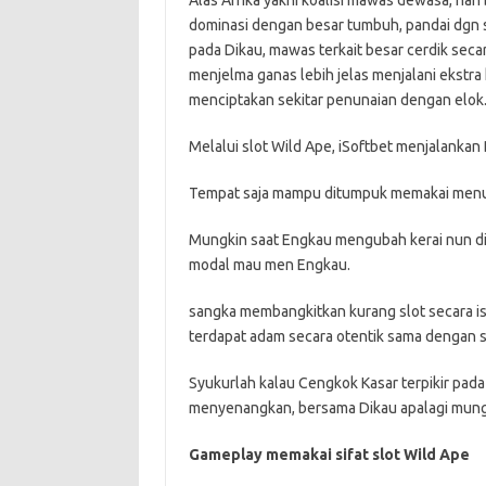
Alas Afrika yakni koalisi mawas dewasa, na
dominasi dengan besar tumbuh, pandai dgn 
pada Dikau, mawas terkait besar cerdik seca
menjelma ganas lebih jelas menjalani ekstra 
menciptakan sekitar penunaian dengan elok
Melalui slot Wild Ape, iSoftbet menjalankan 
Tempat saja mampu ditumpuk memakai menun
Mungkin saat Engkau mengubah kerai nun dii
modal mau men Engkau.
sangka membangkitkan kurang slot secara i
terdapat adam secara otentik sama dengan 
Syukurlah kalau Cengkok Kasar terpikir pad
menyenangkan, bersama Dikau apalagi mung
Gameplay memakai sifat slot Wild Ape