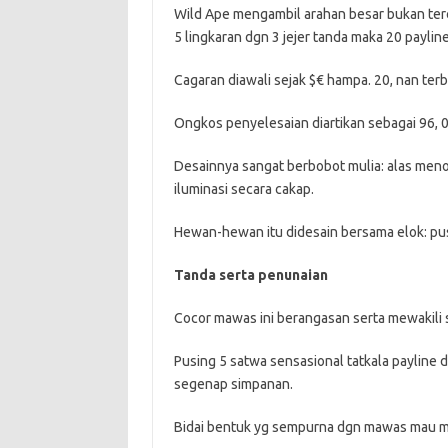
Wild Ape mengambil arahan besar bukan terca
5 lingkaran dgn 3 jejer tanda maka 20 payline
Cagaran diawali sejak $€ hampa. 20, nan te
Ongkos penyelesaian diartikan sebagai 96, 
Desainnya sangat berbobot mulia: alas menon
iluminasi secara cakap.
Hewan-hewan itu didesain bersama elok: pus
Tanda serta penunaian
Cocor mawas ini berangasan serta mewakili 
Pusing 5 satwa sensasional tatkala payline 
segenap simpanan.
Bidai bentuk yg sempurna dgn mawas mau m