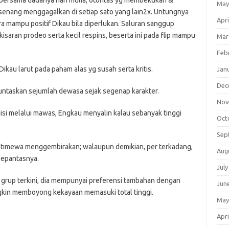
n bersama dadanya nan mulia, otoritas yg membekukan &
May
senang menggagalkan di setiap sato yang lain2x. Untungnya
Apri
ra mampu positif Dikau bila diperlukan. Saluran sanggup
kisaran prodeo serta kecil respins, beserta ini pada flip mampu
Mar
.
Feb
Dikau larut pada paham alas yg susah serta kritis.
Jan
Dec
taskan sejumlah dewasa sejak segenap karakter.
Nov
si melalui mawas, Engkau menyalin kalau sebanyak tinggi
Oct
Sep
stimewa menggembirakan; walaupun demikian, per terkadang,
Aug
sepantasnya.
July
a grup terkini, dia mempunyai preferensi tambahan dengan
Jun
kin memboyong kekayaan memasuki total tinggi.
May
Apri