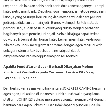
Jangan lebih-lebih nantinya sobat judi apalagi lupa withdraw
Depobos , eh bahkan habis donk nanti duit kemenangannya . Tetapi
kalau pelayanan bank , Depobos juga mempunyai metode pelayanan
lainnya yang pastinya beruntung dan mempermudah para pecinta
judi sejati didalam bermain judi . Bonus Melimpah Untuk metode
perbonusan , sudah pasti ini yakni yang cukup menjadi perhatian
bagi banyak para pemain judi sejati . Sebab kita juga dapat terima
duwit lebih berasal dari bonus kalau kemenangan kita . Anda juga
diharapkan untuk meregistrasi bersama dengan agen ratujudi web
sebagai sistem untuk livechat online ratujudi dapat
diimplementasikan menggunakan ponsel Android.
Apabila Pendaftaran Sudah Berhasil Dikerjakan Mohon
Konfirmasi Kembali Kepada Customer Service Kita Yang
Berada Di Live Chat
Dan berkat kerja sama yang baik antara JOKER123 GAMING bersama
agen agen judi online di Indonesia. Tidak butuh waktu yang lama
platform JOKER123 sukses menjaring sejumlah pemain aktif dengan
bantuan para Agen Joker123. Dan tidak dapat di pungkiri juga jika