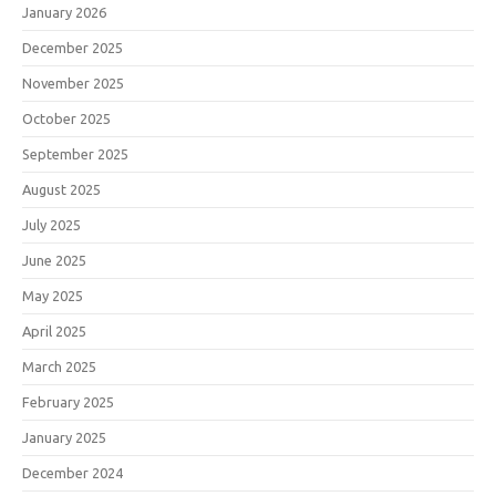
January 2026
December 2025
November 2025
October 2025
September 2025
August 2025
July 2025
June 2025
May 2025
April 2025
March 2025
February 2025
January 2025
December 2024