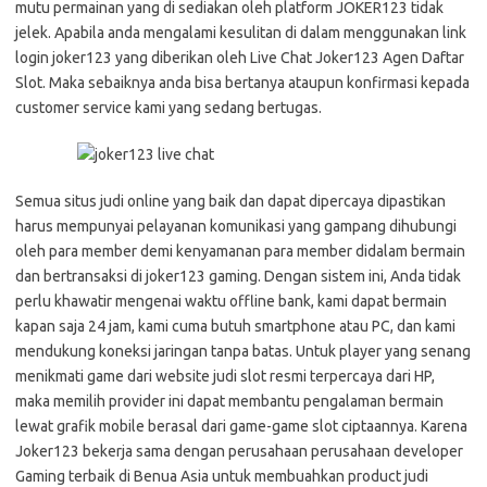
mutu permainan yang di sediakan oleh platform JOKER123 tidak
jelek. Apabila anda mengalami kesulitan di dalam menggunakan link
login joker123 yang diberikan oleh Live Chat Joker123 Agen Daftar
Slot. Maka sebaiknya anda bisa bertanya ataupun konfirmasi kepada
customer service kami yang sedang bertugas.
Semua situs judi online yang baik dan dapat dipercaya dipastikan
harus mempunyai pelayanan komunikasi yang gampang dihubungi
oleh para member demi kenyamanan para member didalam bermain
dan bertransaksi di joker123 gaming. Dengan sistem ini, Anda tidak
perlu khawatir mengenai waktu offline bank, kami dapat bermain
kapan saja 24 jam, kami cuma butuh smartphone atau PC, dan kami
mendukung koneksi jaringan tanpa batas. Untuk player yang senang
menikmati game dari website judi slot resmi terpercaya dari HP,
maka memilih provider ini dapat membantu pengalaman bermain
lewat grafik mobile berasal dari game-game slot ciptaannya. Karena
Joker123 bekerja sama dengan perusahaan perusahaan developer
Gaming terbaik di Benua Asia untuk membuahkan product judi