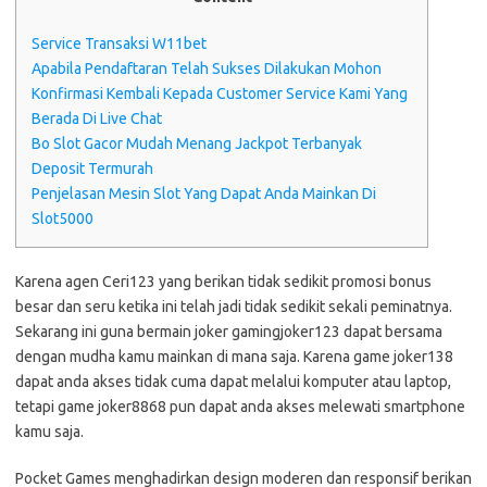
Service Transaksi W11bet
Apabila Pendaftaran Telah Sukses Dilakukan Mohon
Konfirmasi Kembali Kepada Customer Service Kami Yang
Berada Di Live Chat
Bo Slot Gacor Mudah Menang Jackpot Terbanyak
Deposit Termurah
Penjelasan Mesin Slot Yang Dapat Anda Mainkan Di
Slot5000
Karena agen Ceri123 yang berikan tidak sedikit promosi bonus
besar dan seru ketika ini telah jadi tidak sedikit sekali peminatnya.
Sekarang ini guna bermain joker gamingjoker123 dapat bersama
dengan mudha kamu mainkan di mana saja. Karena game joker138
dapat anda akses tidak cuma dapat melalui komputer atau laptop,
tetapi game joker8868 pun dapat anda akses melewati smartphone
kamu saja.
Pocket Games menghadirkan design moderen dan responsif berikan