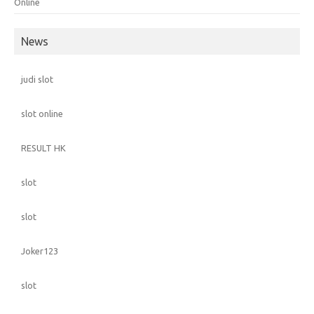
Online
News
judi slot
slot online
RESULT HK
slot
slot
Joker123
slot