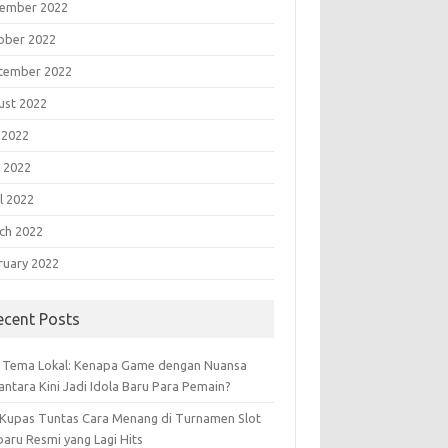
ember 2022
ober 2022
tember 2022
ust 2022
 2022
 2022
l 2022
ch 2022
ruary 2022
ecent Posts
t Tema Lokal: Kenapa Game dengan Nuansa
antara Kini Jadi Idola Baru Para Pemain?
 Kupas Tuntas Cara Menang di Turnamen Slot
baru Resmi yang Lagi Hits