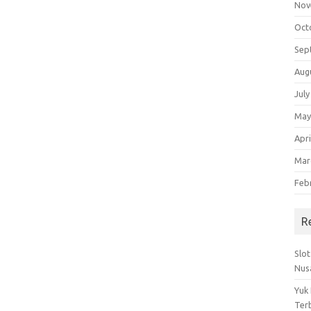
Nov
Oct
Sep
Aug
July
May
Apri
Mar
Feb
R
Slo
Nus
Yuk
Ter