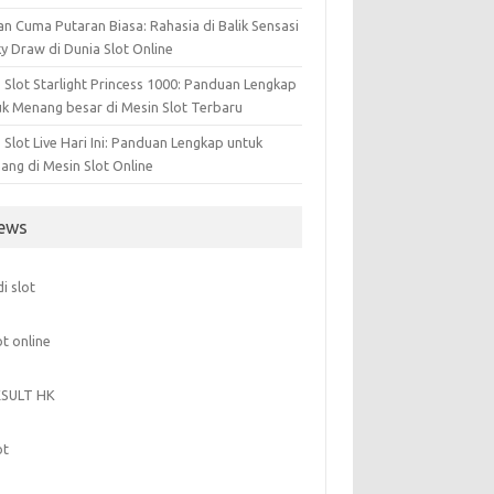
n Cuma Putaran Biasa: Rahasia di Balik Sensasi
y Draw di Dunia Slot Online
 Slot Starlight Princess 1000: Panduan Lengkap
uk Menang besar di Mesin Slot Terbaru
Slot Live Hari Ini: Panduan Lengkap untuk
ang di Mesin Slot Online
ews
di slot
ot online
ESULT HK
ot