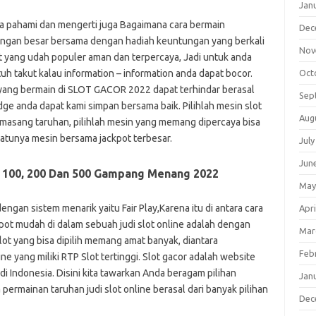
Jan
a pahami dan mengerti juga Bagaimana cara bermain
Dec
tungan besar bersama dengan hadiah keuntungan yang berkali
Nov
t yang udah populer aman dan terpercaya, Jadi untuk anda
h takut kalau information – information anda dapat bocor.
Oct
ang bermain di SLOT GACOR 2022 dapat terhindar berasal
Sep
e anda dapat kami simpan bersama baik. Pilihlah mesin slot
Aug
masang taruhan, pilihlah mesin yang memang dipercaya bisa
atunya mesin bersama jackpot terbesar.
July
Jun
il 100, 200 Dan 500 Gampang Menang 2022
May
engan sistem menarik yaitu Fair Play,Karena itu di antara cara
Apri
pot mudah di dalam sebuah judi slot online adalah dengan
Mar
lot yang bisa dipilih memang amat banyak, diantara
Feb
ne yang miliki RTP Slot tertinggi. Slot gacor adalah website
 di Indonesia. Disini kita tawarkan Anda beragam pilihan
Jan
 permainan taruhan judi slot online berasal dari banyak pilihan
Dec