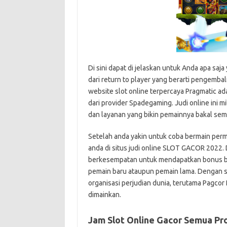
Di sini dapat di jelaskan untuk Anda apa saj
dari return to player yang berarti pengemba
website slot online terpercaya Pragmatic ad
dari provider Spadegaming. Judi online ini m
dan layanan yang bikin pemainnya bakal se
Setelah anda yakin untuk coba bermain perma
anda di situs judi online SLOT GACOR 2022.
berkesempatan untuk mendapatkan bonus b
pemain baru ataupun pemain lama. Dengan s
organisasi perjudian dunia, terutama Pagcor
dimainkan.
Jam Slot Online Gacor Semua Pr