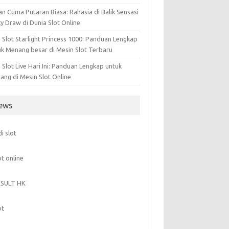
n Cuma Putaran Biasa: Rahasia di Balik Sensasi
y Draw di Dunia Slot Online
 Slot Starlight Princess 1000: Panduan Lengkap
uk Menang besar di Mesin Slot Terbaru
Slot Live Hari Ini: Panduan Lengkap untuk
ang di Mesin Slot Online
ews
di slot
ot online
ESULT HK
ot