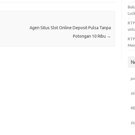
Buka
Luck
RTP
Agen Situs Slot Online Deposit Pulsa Tanpa
unt
Potongan 10 Ribu
→
RTP 
Men
N
ju
sl
R
sl