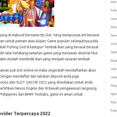
Mar
Feb
Jan
Dec
a yang di maksud bersama rtp slot. Yang mempunyai arti berasal
Nov
lian untuk pemain atau player. Game populer selanjutnya pada
Oct
alah Fishing God di kategori Tembak Ikan yang berasal berasal
Sep
iliki latar belakang tampilan game yang menawan disertai fitur
makin mudah membidik ikan yang menjadi sasaran tembak.
Aug
July
inan judi slot online ini maka segeralah mendaftarkan akun
 Dengan mendaftar dan lakukan deposit anda juga
Jun
onus dari SLOT GACOR 2022 yang disediakan untuk anda
May
ertifikasi Nexus Engine dan di bawah pengawasan langsung
Apri
 Philippines dan BMM Testlabs, game ini aman untuk
Mar
Feb
ovider Terpercaya 2022