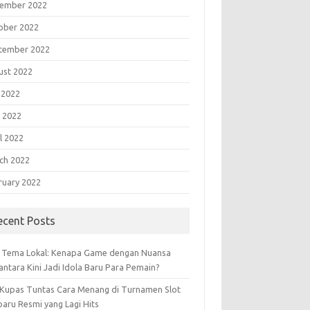
ember 2022
ober 2022
tember 2022
ust 2022
 2022
 2022
l 2022
ch 2022
ruary 2022
ecent Posts
t Tema Lokal: Kenapa Game dengan Nuansa
antara Kini Jadi Idola Baru Para Pemain?
 Kupas Tuntas Cara Menang di Turnamen Slot
baru Resmi yang Lagi Hits