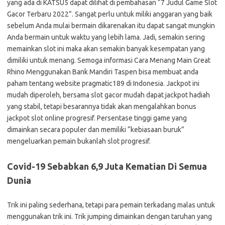
yang ada di KATSU5 dapat dilihat di pembahasan “7 Judul Game Slot
Gacor Terbaru 2022”. Sangat perlu untuk miliki anggaran yang baik
sebelum Anda mulai bermain dikarenakan itu dapat sangat mungkin
Anda bermain untuk waktu yang lebih lama. Jadi, semakin sering
memainkan slot ini maka akan semakin banyak kesempatan yang
dimiliki untuk menang. Semoga informasi Cara Menang Main Great
Rhino Menggunakan Bank Mandiri Taspen bisa membuat anda
paham tentang website pragmatic189 di Indonesia. Jackpot ini
mudah diperoleh, bersama slot gacor mudah dapat jackpot hadiah
yang stabil, tetapi besarannya tidak akan mengalahkan bonus
jackpot slot online progresif. Persentase tinggi game yang
dimainkan secara populer dan memiliki “kebiasaan buruk”
mengeluarkan pemain bukanlah slot progresif.
Covid-19 Sebabkan 6,9 Juta Kematian Di Semua
Dunia
Trik ini paling sederhana, tetapi para pemain terkadang malas untuk
menggunakan trik ini. Trik jumping dimainkan dengan taruhan yang