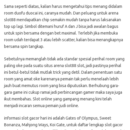
Sama seperti diatas, kalian harus mengetahui tips menang didalam
room duofu duocai ini, caranya mudah. Dan peluang untuk arena
slot88 mendapatkan chip semakin mudah tanpa harus laksanakan
top up lagi. Simbol ditemani huruf A dan J bisa jadi awalan bagus
untuk spin bersama dengan bet maximal. Terlebih jika membuka
room udah terdapat 3 atau lebih scatter, kalian bisa menangkapnya
bersama spin tangkap.
Sebetulnya memanglah tidak ada standar spesial perihal room yang
paling oke pada suatu situs arena slot88 slot, jadi pastinya perihal
ini betul-betul tidak mutlak trick yang detil. Dalam penentuan satu
room yang amat oke karenanya pemain tak perlu menelaah lebih
jauh buat memutus room yang bisa diputuskan. Berhubung gara-
gara game ini cukup ramai jadi perbincangan gamer maka saya juga
ikut membahas. Slot online yang gampang menang kini telah
menjadi incaran semua pemain judi online.
informasi slot gacor hari ini adalah Gates of Olympus, Sweet
Bonanza, Mahjong Ways, Koi Gate, untuk daftar lengkap slot gacor