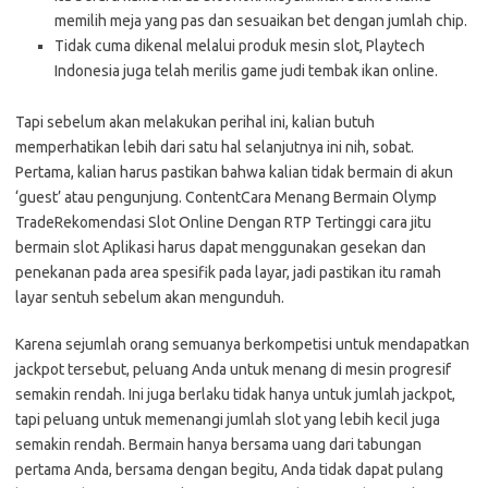
memilih meja yang pas dan sesuaikan bet dengan jumlah chip.
Tidak cuma dikenal melalui produk mesin slot, Playtech
Indonesia juga telah merilis game judi tembak ikan online.
Tapi sebelum akan melakukan perihal ini, kalian butuh
memperhatikan lebih dari satu hal selanjutnya ini nih, sobat.
Pertama, kalian harus pastikan bahwa kalian tidak bermain di akun
‘guest’ atau pengunjung. ContentCara Menang Bermain Olymp
TradeRekomendasi Slot Online Dengan RTP Tertinggi cara jitu
bermain slot Aplikasi harus dapat menggunakan gesekan dan
penekanan pada area spesifik pada layar, jadi pastikan itu ramah
layar sentuh sebelum akan mengunduh.
Karena sejumlah orang semuanya berkompetisi untuk mendapatkan
jackpot tersebut, peluang Anda untuk menang di mesin progresif
semakin rendah. Ini juga berlaku tidak hanya untuk jumlah jackpot,
tapi peluang untuk memenangi jumlah slot yang lebih kecil juga
semakin rendah. Bermain hanya bersama uang dari tabungan
pertama Anda, bersama dengan begitu, Anda tidak dapat pulang