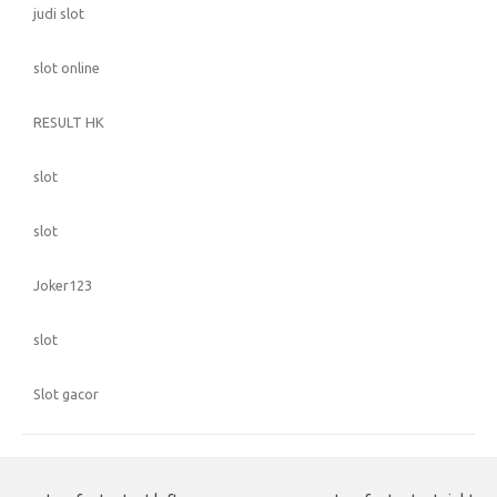
judi slot
slot online
RESULT HK
slot
slot
Joker123
slot
Slot gacor