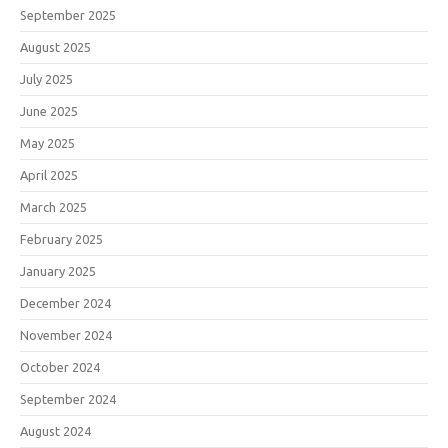
September 2025
August 2025
July 2025
June 2025
May 2025
April 2025
March 2025
February 2025
January 2025
December 2024
November 2024
October 2024
September 2024
August 2024