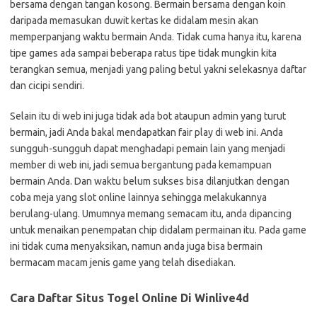
bersama dengan tangan kosong. Bermain bersama dengan koin
daripada memasukan duwit kertas ke didalam mesin akan
memperpanjang waktu bermain Anda. Tidak cuma hanya itu, karena
tipe games ada sampai beberapa ratus tipe tidak mungkin kita
terangkan semua, menjadi yang paling betul yakni selekasnya daftar
dan cicipi sendiri.
Selain itu di web ini juga tidak ada bot ataupun admin yang turut
bermain, jadi Anda bakal mendapatkan fair play di web ini. Anda
sungguh-sungguh dapat menghadapi pemain lain yang menjadi
member di web ini, jadi semua bergantung pada kemampuan
bermain Anda. Dan waktu belum sukses bisa dilanjutkan dengan
coba meja yang slot online lainnya sehingga melakukannya
berulang-ulang. Umumnya memang semacam itu, anda dipancing
untuk menaikan penempatan chip didalam permainan itu. Pada game
ini tidak cuma menyaksikan, namun anda juga bisa bermain
bermacam macam jenis game yang telah disediakan.
Cara Daftar Situs Togel Online Di Winlive4d