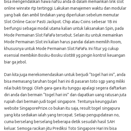
bisa mengendalikan hawa nafsu anda di dalam memainkan link slot
online winrate rtp tertinggi. Lakukan manajemen waktu dan modular
yang baik dan ambil tindakan yang diperlukan sebelum memutar
Slot Online Gacor Pasti Jackpot. Chip atau Coins sebesar 1B ini
berfungsi sebagai modal utama kalian untuk laksanakan Spin, pada
Mode Permainan Slot FaFaFa tersebut. Selain itu untuk memainkan
Mode Permainan Slot ini kalian harus pandai dalam memilih Room,
khususnya untuk Mode Permainan Slot FaFaFa. Ini fitur yg cukup
esensial membikin Bosku-Bosku slot88 yg pingin kontrol keuangan
biar ga jebol.
Dan kita juga merekomendasikan untuk berjudi “togel hari ini”, anda
bisa memasang taruhan togel hari ini di pasaran toto sgp yang miliki
nilai bukti tinggi. Oleh gara-gara itu tunggu apalagi segera daftarkan
diri anda dan bermain “togel hari ini” dan dapatkan uang ratusan juta
rupiah dari bermain judi togel singapore. Tentunya keunggulan
website SingaporePrize.co bukan itu saja, result togel singapura
yang kita sediakan ialah yang tercepat. Setiap pengupdatean no,
cuma berselang berselang beberapa detik sesudah hasil SAH
keluar. Semoga racikan jitu Prediksi Toto Singapore Hari Ini bisa