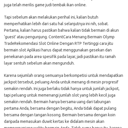
juga telah merilis game judi tembak ikan online.
Tapi sebelum akan melakukan perihal ini, kalian butuh
memperhatikan lebih dari satu hal selanjutnya ini nih, sobat.
Pertama, kalian harus pastikan bahwa kalian tidak bermain di akun
‘guest’ atau pengunjung. ContentCara Menang Bermain Olymp
TradeRekomendasi Slot Online Dengan RTP Tertinggi cara jitu
bermain slot Aplikasi harus dapat menggunakan gesekan dan
penekanan pada area spesifik pada layar, jadi pastikan itu ramah
layar sentuh sebelum akan mengunduh.
Karena sejumlah orang semuanya berkompetisi untuk mendapatkan
jackpot tersebut, peluang Anda untuk menang di mesin progresif
semakin rendah. Ini juga berlaku tidak hanya untuk jumlah jackpot,
tapi peluang untuk memenangi jumlah slot yang lebih kecil juga
semakin rendah. Bermain hanya bersama uang dari tabungan
pertama Anda, bersama dengan begitu, Anda tidak dapat pulang
bersama dengan tangan kosong. Bermain bersama dengan koin
daripada memasukan duwit kertas ke didalam mesin akan