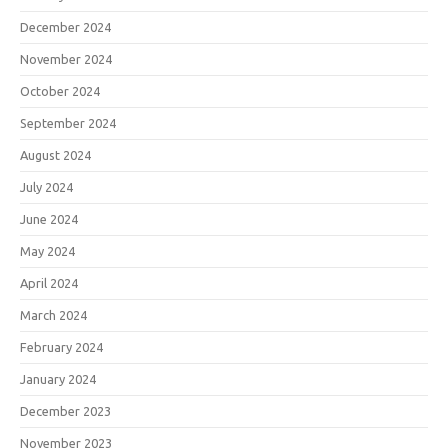
December 2024
November 2024
October 2024
September 2024
August 2024
July 2024
June 2024
May 2024
April 2024
March 2024
February 2024
January 2024
December 2023
November 2023