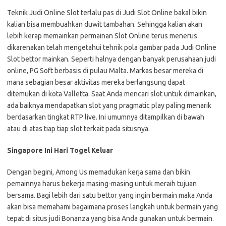
Teknik Judi Online Slot terlalu pas di Judi Slot Online bakal bikin
kalian bisa membuahkan duwit tambahan. Sehingga kalian akan
lebih kerap memainkan permainan Slot Online terus menerus
dikarenakan telah mengetahui tehnik pola gambar pada Judi Online
Slot bettor mainkan. Seperti halnya dengan banyak perusahaan judi
online, PG Soft berbasis di pulau Malta. Markas besar mereka di
mana sebagian besar aktivitas mereka berlangsung dapat
ditemukan di kota Valletta. Saat Anda mencari slot untuk dimainkan,
ada baiknya mendapatkan slot yang pragmatic play paling menarik
berdasarkan tingkat RTP live. Ini umumnya ditampilkan di bawah
atau di atas tiap tiap slot terkait pada situsnya.
Singapore Ini Hari Togel Keluar
Dengan begini, Among Us memadukan kerja sama dan bikin
pemainnya harus bekerja masing-masing untuk meraih tujuan
bersama. Bagi lebih dari satu bettor yang ingin bermain maka Anda
akan bisa memahami bagaimana proses langkah untuk bermain yang
tepat di situs judi Bonanza yang bisa Anda gunakan untuk bermain.