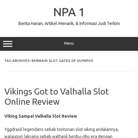
Skip
to
NPA 1
content
Berita Harian, Artikel Menarik, & Informasi Judi Terkini
Menu
TAG ARCHIVES:
BERMAIN SLOT GATES OF OLYMPUS
Vikings Got to Valhalla Slot
Online Review
Viking Sampai Valhalla Slot Review
Yggdrasil legendaris sebab tontonan slot viking andalannya,
walaupun laksana sebab walhasil beribu-ribu era dengan