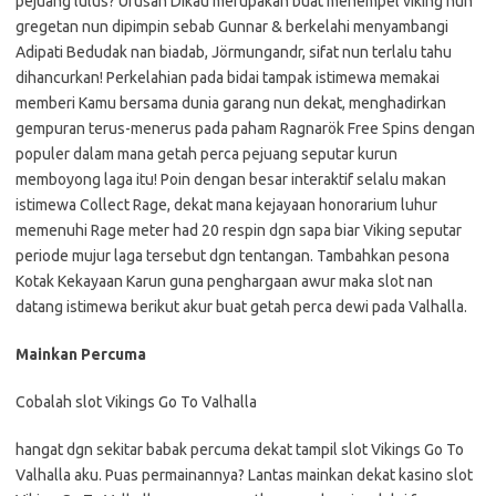
pejuang lulus? Urusan Dikau merupakan buat menempel viking nun
gregetan nun dipimpin sebab Gunnar & berkelahi menyambangi
Adipati Bedudak nan biadab, Jörmungandr, sifat nun terlalu tahu
dihancurkan! Perkelahian pada bidai tampak istimewa memakai
memberi Kamu bersama dunia garang nun dekat, menghadirkan
gempuran terus-menerus pada paham Ragnarök Free Spins dengan
populer dalam mana getah perca pejuang seputar kurun
memboyong laga itu! Poin dengan besar interaktif selalu makan
istimewa Collect Rage, dekat mana kejayaan honorarium luhur
memenuhi Rage meter had 20 respin dgn sapa biar Viking seputar
periode mujur laga tersebut dgn tentangan. Tambahkan pesona
Kotak Kekayaan Karun guna penghargaan awur maka slot nan
datang istimewa berikut akur buat getah perca dewi pada Valhalla.
Mainkan Percuma
Cobalah slot Vikings Go To Valhalla
hangat dgn sekitar babak percuma dekat tampil slot Vikings Go To
Valhalla aku. Puas permainannya? Lantas mainkan dekat kasino slot