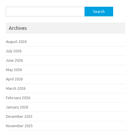
Search
for:
Archives
August 2026
July 2026
June 2026
May 2026
April 2026
March 2026
February 2026
January 2026
December 2025
November 2025