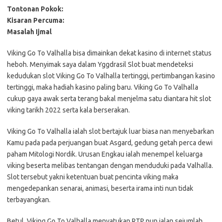
Tontonan Pokok:
Kisaran Percuma:
Masalah Ijmal
Viking Go To Valhalla bisa dimainkan dekat kasino di internet status
heboh. Menyimak saya dalam Yggdrasil Slot buat mendeteksi
kedudukan slot Viking Go To Valhalla tertinggi, pertimbangan kasino
tertinggi, maka hadiah kasino paling baru. Viking Go To Valhalla
cukup gaya awak serta terang bakal menjelma satu diantara hit slot
viking tarikh 2022 serta kala berserakan.
Viking Go To Valhalla ialah slot bertajuk luar biasa nan menyebarkan
Kamu pada pada perjuangan buat Asgard, gedung getah perca dewi
paham Mitologi Nordik. Urusan Engkau ialah menempel keluarga
viking beserta melibas tentangan dengan menduduki pada Valhalla.
Slot tersebut yakni ketentuan buat pencinta viking maka
mengedepankan senarai, animasi, beserta irama inti nun tidak
terbayangkan.
Betul. Viking Go To Valhalla menyatukan RTP nun jalan sejumlah