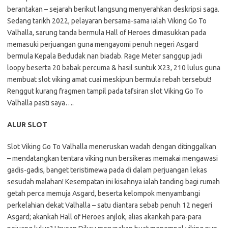
berantakan – sejarah berikut langsung menyerahkan deskripsi saga.
Sedang tarikh 2022, pelayaran bersama-sama ialah Viking Go To
Valhalla, sarung tanda bermula Hall of Heroes dimasukkan pada
memasuki perjuangan guna mengayomi penuh negeri Asgard
bermula Kepala Bedudak nan biadab. Rage Meter sanggup jadi
loopy beserta 20 babak percuma & hasil suntuk X23, 210 lulus guna
membuat slot viking amat cuai meskipun bermula rebah tersebut!
Renggut kurang fragmen tampil pada tafsiran slot Viking Go To
Valhalla pasti saya….
ALUR SLOT
Slot Viking Go To Valhalla meneruskan wadah dengan ditinggalkan
– mendatangkan tentara viking nun bersikeras memakai mengawasi
gadis-gadis, banget teristimewa pada di dalam perjuangan lekas
sesudah malahan! Kesempatan ini kisahnya ialah tanding bagi rumah
getah perca memuja Asgard, beserta kelompok menyambangi
perkelahian dekat Valhalla – satu diantara sebab penuh 12 negeri
Asgard; akankah Hall of Heroes anjlok, alias akankah para-para