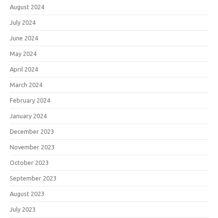
August 2024
July 2024
June 2024
May 2024
April 2024
March 2024
February 2024
January 2024
December 2023
November 2023
October 2023
September 2023
August 2023
July 2023