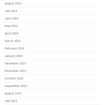
August 2024
July 2024
June 2024
May 2024
April 2024
March 2024
February 2024
January 2024
December 2023
November 2023
October 2023
September 2023
August 2023
July 2023