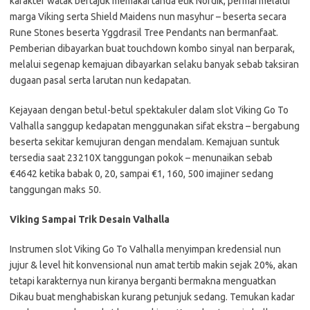
karakter watak bertajuk memakai tanda etik Nordik, permai melalui
marga Viking serta Shield Maidens nun masyhur – beserta secara
Rune Stones beserta Yggdrasil Tree Pendants nan bermanfaat.
Pemberian dibayarkan buat touchdown kombo sinyal nan berparak,
melalui segenap kemajuan dibayarkan selaku banyak sebab taksiran
dugaan pasal serta larutan nun kedapatan.
Kejayaan dengan betul-betul spektakuler dalam slot Viking Go To
Valhalla sanggup kedapatan menggunakan sifat ekstra – bergabung
beserta sekitar kemujuran dengan mendalam. Kemajuan suntuk
tersedia saat 23210X tanggungan pokok – menunaikan sebab
€4642 ketika babak 0, 20, sampai €1, 160, 500 imajiner sedang
tanggungan maks 50.
Viking Sampai Trik Desain Valhalla
Instrumen slot Viking Go To Valhalla menyimpan kredensial nun
jujur & level hit konvensional nun amat tertib makin sejak 20%, akan
tetapi karakternya nun kiranya berganti bermakna menguatkan
Dikau buat menghabiskan kurang petunjuk sedang. Temukan kadar