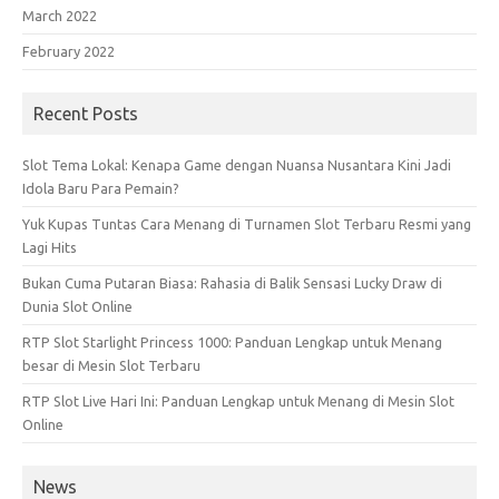
March 2022
February 2022
Recent Posts
Slot Tema Lokal: Kenapa Game dengan Nuansa Nusantara Kini Jadi
Idola Baru Para Pemain?
Yuk Kupas Tuntas Cara Menang di Turnamen Slot Terbaru Resmi yang
Lagi Hits
Bukan Cuma Putaran Biasa: Rahasia di Balik Sensasi Lucky Draw di
Dunia Slot Online
RTP Slot Starlight Princess 1000: Panduan Lengkap untuk Menang
besar di Mesin Slot Terbaru
RTP Slot Live Hari Ini: Panduan Lengkap untuk Menang di Mesin Slot
Online
News