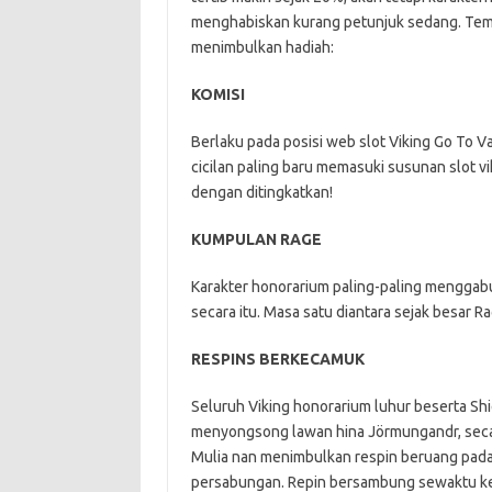
menghabiskan kurang petunjuk sedang. Te
menimbulkan hadiah:
KOMISI
Berlaku pada posisi web slot Viking Go To 
cicilan paling baru memasuki susunan slot v
dengan ditingkatkan!
KUMPULAN RAGE
Karakter honorarium paling-paling menggab
secara itu. Masa satu diantara sejak besar R
RESPINS BERKECAMUK
Seluruh Viking honorarium luhur beserta S
menyongsong lawan hina Jörmungandr, secar
Mulia nan menimbulkan respin beruang pada 
persabungan. Repin bersambung sewaktu kep