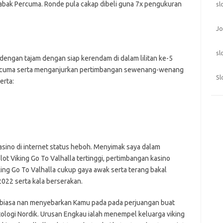
Babak Percuma. Ronde pula cakap dibeli guna 7x pengukuran
sl
Jo
sl
engan tajam dengan siap kerendam di dalam lilitan ke-5
rcuma serta menganjurkan pertimbangan sewenang-wenang
Sl
erta:
kasino di internet status heboh. Menyimak saya dalam
ot Viking Go To Valhalla tertinggi, pertimbangan kasino
iking Go To Valhalla cukup gaya awak serta terang bakal
 2022 serta kala berserakan.
uar biasa nan menyebarkan Kamu pada pada perjuangan buat
logi Nordik. Urusan Engkau ialah menempel keluarga viking