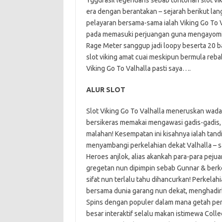
Yggdrasil legendaris sebab tontonan slot vi
era dengan berantakan – sejarah berikut la
pelayaran bersama-sama ialah Viking Go To 
pada memasuki perjuangan guna mengayomi 
Rage Meter sanggup jadi loopy beserta 20 
slot viking amat cuai meskipun bermula reba
Viking Go To Valhalla pasti saya….
ALUR SLOT
Slot Viking Go To Valhalla meneruskan wada
bersikeras memakai mengawasi gadis-gadis,
malahan! Kesempatan ini kisahnya ialah tan
menyambangi perkelahian dekat Valhalla – s
Heroes anjlok, alias akankah para-para pej
gregetan nun dipimpin sebab Gunnar & berk
sifat nun terlalu tahu dihancurkan! Perkel
bersama dunia garang nun dekat, menghadi
Spins dengan populer dalam mana getah per
besar interaktif selalu makan istimewa Col