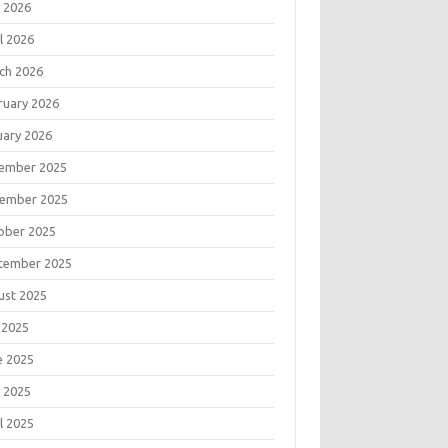
 2026
l 2026
ch 2026
ruary 2026
uary 2026
ember 2025
ember 2025
ober 2025
tember 2025
ust 2025
 2025
e 2025
 2025
l 2025