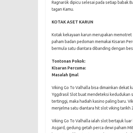
Ragnarök dipicu selesai pada setiap babak 
tagan Kamu.
KOTAK ASET KARUN
Kotak kekayaan karun merupakan memotret d
paham badan pedoman memakai Kisaran Pe
bermula satu diantara dibanding dengan bes
Tontonan Pokok:
Kisaran Percuma:
Masalah Ijmal
Viking Go To Valhalla bisa dimainkan dekat 
Yggdrasil Slot buat mendeteksi kedudukan sl
tertinggi, maka hadiah kasino paling baru. V
menjelma satu diantara hit slot viking tarikh
Viking Go To Valhalla ialah slot bertajuk l
Asgard, gedung getah perca dewi paham Mito