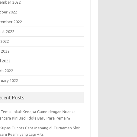
ember 2022
ober 2022
tember 2022
ust 2022
 2022
 2022
l 2022
ch 2022
ruary 2022
ecent Posts
t Tema Lokal: Kenapa Game dengan Nuansa
antara Kini Jadi Idola Baru Para Pemain?
 Kupas Tuntas Cara Menang di Turnamen Slot
baru Resmi yang Lagi Hits