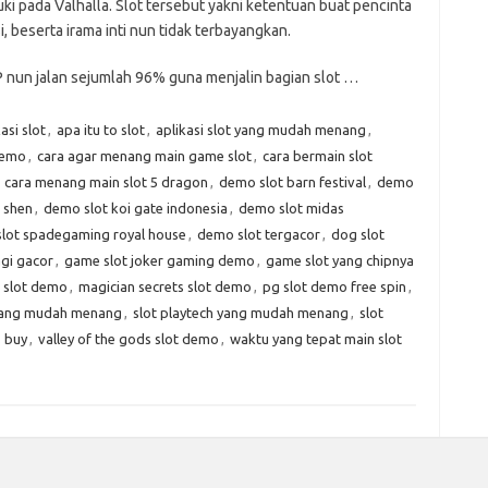
 pada Valhalla. Slot tersebut yakni ketentuan buat pencinta
 beserta irama inti nun tidak terbayangkan.
P nun jalan sejumlah 96% guna menjalin bagian slot …
asi slot
,
apa itu to slot
,
aplikasi slot yang mudah menang
,
demo
,
cara agar menang main game slot
,
cara bermain slot
,
cara menang main slot 5 dragon
,
demo slot barn festival
,
demo
 shen
,
demo slot koi gate indonesia
,
demo slot midas
lot spadegaming royal house
,
demo slot tergacor
,
dog slot
agi gacor
,
game slot joker gaming demo
,
game slot yang chipnya
 slot demo
,
magician secrets slot demo
,
pg slot demo free spin
,
 yang mudah menang
,
slot playtech yang mudah menang
,
slot
s buy
,
valley of the gods slot demo
,
waktu yang tepat main slot