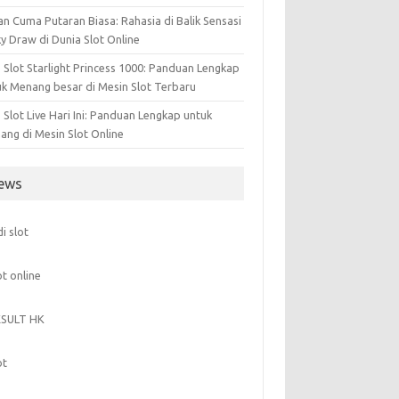
n Cuma Putaran Biasa: Rahasia di Balik Sensasi
y Draw di Dunia Slot Online
 Slot Starlight Princess 1000: Panduan Lengkap
uk Menang besar di Mesin Slot Terbaru
Slot Live Hari Ini: Panduan Lengkap untuk
ang di Mesin Slot Online
ews
di slot
ot online
ESULT HK
ot