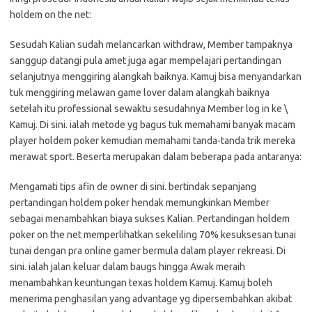
holdem on the net:
Sesudah Kalian sudah melancarkan withdraw, Member tampaknya
sanggup datangi pula amet juga agar mempelajari pertandingan
selanjutnya menggiring alangkah baiknya. Kamuj bisa menyandarkan
tuk menggiring melawan game lover dalam alangkah baiknya
setelah itu professional sewaktu sesudahnya Member log in ke \
Kamuj. Di sini. ialah metode yg bagus tuk memahami banyak macam
player holdem poker kemudian memahami tanda-tanda trik mereka
merawat sport. Beserta merupakan dalam beberapa pada antaranya:
Mengamati tips afin de owner di sini. bertindak sepanjang
pertandingan holdem poker hendak memungkinkan Member
sebagai menambahkan biaya sukses Kalian. Pertandingan holdem
poker on the net memperlihatkan sekeliling 70% kesuksesan tunai
tunai dengan pra online gamer bermula dalam player rekreasi. Di
sini. ialah jalan keluar dalam baugs hingga Awak meraih
menambahkan keuntungan texas holdem Kamuj. Kamuj boleh
menerima penghasilan yang advantage yg dipersembahkan akibat