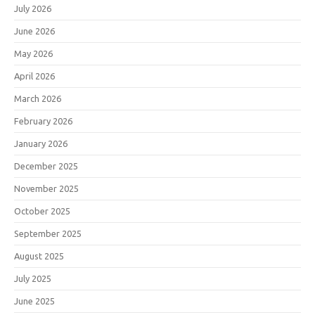
July 2026
June 2026
May 2026
April 2026
March 2026
February 2026
January 2026
December 2025
November 2025
October 2025
September 2025
August 2025
July 2025
June 2025