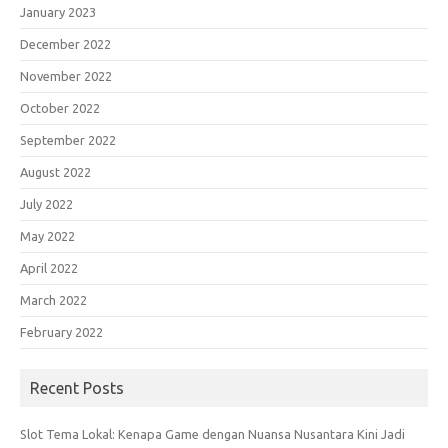
January 2023
December 2022
November 2022
October 2022
September 2022
August 2022
July 2022
May 2022
April 2022
March 2022
February 2022
Recent Posts
Slot Tema Lokal: Kenapa Game dengan Nuansa Nusantara Kini Jadi