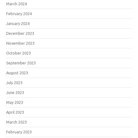
March 2024
February 2024
January 2024
December 2023
November 2023
October 2023
September 2023
August 2023
July 2023
June 2023
May 2023
April 2023
March 2023
February 2023