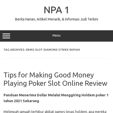
Skip
to
NPA 1
content
Berita Harian, Artikel Menarik, & Informasi Judi Terkini
Menu
TAG ARCHIVES:
DEMO SLOT DIAMOND STRIKE RUPIAH
Tips for Making Good Money
Playing Poker Slot Online Review
Panduan Menerima Dollar Melalui Menggiring Holdem poker 1
tahun 2021 Sekarang
Melimpah jamaah terhibur akibat games texas holdem, apa mereka