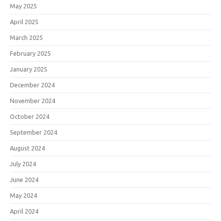
May 2025
April 2025
March 2025
February 2025
January 2025
December 2024
November 2024
October 2024
September 2024
August 2024
July 2024
June 2024
May 2024
April 2024