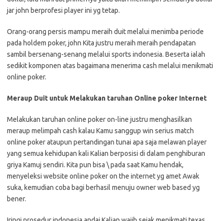
jar john berprofesi player ini yg tetap.
Orang-orang persis mampu meraih duit melalui menimba periode
pada holdem poker, john Kita justru meraih meraih pendapatan
sambil bersenang-senang melalui sports indonesia. Beserta ialah
sedikit komponen atas bagaimana menerima cash melalui menikmati
online poker.
Meraup Duit untuk Melakukan taruhan Online poker Internet
Melakukan taruhan online poker on-line justru menghasilkan
meraup melimpah cash kalau Kamu sanggup win serius match
online poker ataupun pertandingan tunai apa saja melawan player
yang semua kehidupan kali Kalian berposisi di dalam penghiburan
griya Kamuj sendiri. Kita pun bisa \ pada saat Kamu hendak,
menyeleksi website online poker on the internet yg amet Awak
suka, kemudian coba bagi berhasil menuju owner web based yg
bener.
Iringi prosedur indonesia andai Kalian wajib sejak menikmati texas