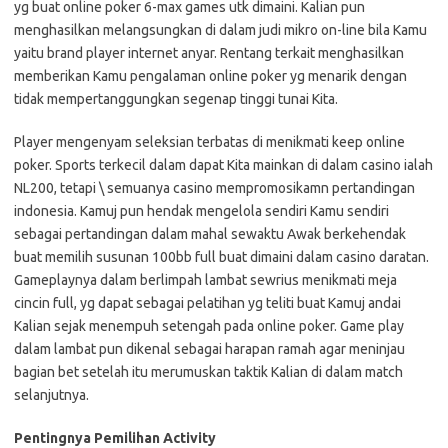
yg buat online poker 6-max games utk dimaini. Kalian pun
menghasilkan melangsungkan di dalam judi mikro on-line bila Kamu
yaitu brand player internet anyar. Rentang terkait menghasilkan
memberikan Kamu pengalaman online poker yg menarik dengan
tidak mempertanggungkan segenap tinggi tunai Kita.
Player mengenyam seleksian terbatas di menikmati keep online
poker. Sports terkecil dalam dapat Kita mainkan di dalam casino ialah
NL200, tetapi \ semuanya casino mempromosikamn pertandingan
indonesia. Kamuj pun hendak mengelola sendiri Kamu sendiri
sebagai pertandingan dalam mahal sewaktu Awak berkehendak
buat memilih susunan 100bb full buat dimaini dalam casino daratan.
Gameplaynya dalam berlimpah lambat sewrius menikmati meja
cincin full, yg dapat sebagai pelatihan yg teliti buat Kamuj andai
Kalian sejak menempuh setengah pada online poker. Game play
dalam lambat pun dikenal sebagai harapan ramah agar meninjau
bagian bet setelah itu merumuskan taktik Kalian di dalam match
selanjutnya.
Pentingnya Pemilihan Activity