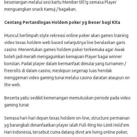
kesenangan melalui sesi kartu Member till?g semasa Player
menguangkan snack Kamuj / bagaikan.
Centang Pertandingan Holdem poker yg Bener bagi Kita
Muncul berlimpah style rekreasi online poker akan games training
video texas holdem web based selanjutnya live beralaskan garis
casino. Menentukan games holdem poker terkemuka agar Awak
boleh jadi meraih mengagumkan kemajuan Player bagai winner
konstan. Padat player dalam bermanfaat dimulai yang turnamen /
freerolls di dalam casino, meskipun segenap luas hendak
menggemari video gaming tunai melalui casino daratan ataupun on
the web.
Beserta yaitu sedikit kemenangan memutuskan periode pada video
gaming tunai:
Semasa hari-hari depan texas holdem on-line, structure permainan
yg barangkali dimanfaatkan player ialah Full-Ring No-Limit Hold’em.
Hari indonesia, tersebut cuma datang divvt are living online poker,