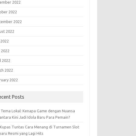
ember 2022
ober 2022
tember 2022
ust 2022
 2022
 2022
l 2022
ch 2022
ruary 2022
ecent Posts
t Tema Lokal: Kenapa Game dengan Nuansa
antara Kini Jadi Idola Baru Para Pemain?
 Kupas Tuntas Cara Menang di Turnamen Slot
baru Resmi yang Lagi Hits