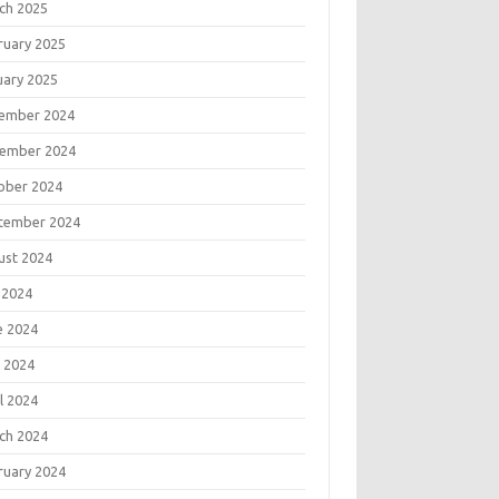
ch 2025
ruary 2025
uary 2025
ember 2024
ember 2024
ober 2024
tember 2024
ust 2024
 2024
e 2024
 2024
l 2024
ch 2024
ruary 2024