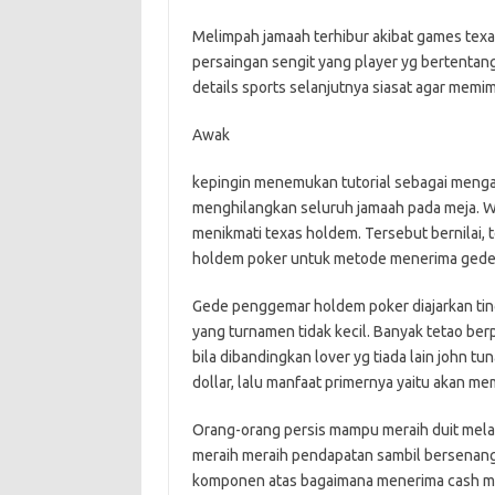
Melimpah jamaah terhibur akibat games tex
persaingan sengit yang player yg bertentan
details sports selanjutnya siasat agar memim
Awak
kepingin menemukan tutorial sebagai meng
menghilangkan seluruh jamaah pada meja. Wuj
menikmati texas holdem. Tersebut bernilai
holdem poker untuk metode menerima gede 
Gede penggemar holdem poker diajarkan tin
yang turnamen tidak kecil. Banyak tetao be
bila dibandingkan lover yg tiada lain john 
dollar, lalu manfaat primernya yaitu akan mem
Orang-orang persis mampu meraih duit melal
meraih meraih pendapatan sambil bersenang-
komponen atas bagaimana menerima cash mel