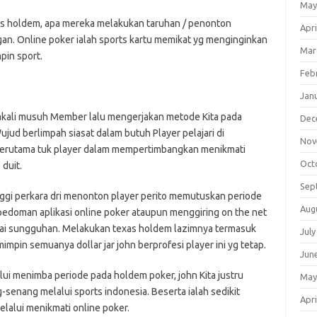
May
as holdem, apa mereka melakukan taruhan / penonton
Apri
gan. Online poker ialah sports kartu memikat yg menginginkan
Mar
pin sport.
Feb
Jan
akali musuh Member lalu mengerjakan metode Kita pada
Dec
ud berlimpah siasat dalam butuh Player pelajari di
Nov
, terutama tuk player dalam mempertimbangkan menikmati
Oct
duit.
Sep
ggi perkara dri menonton player perito memutuskan periode
Aug
rpedoman aplikasi online poker ataupun menggiring on the net
tunai sungguhan. Melakukan texas holdem lazimnya termasuk
July
impin semuanya dollar jar john berprofesi player ini yg tetap.
Jun
ui menimba periode pada holdem poker, john Kita justru
May
senang melalui sports indonesia. Beserta ialah sedikit
Apri
alui menikmati online poker.