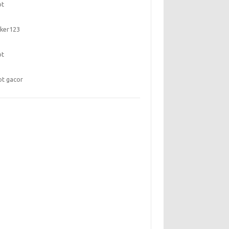
ot
ker123
ot
ot gacor