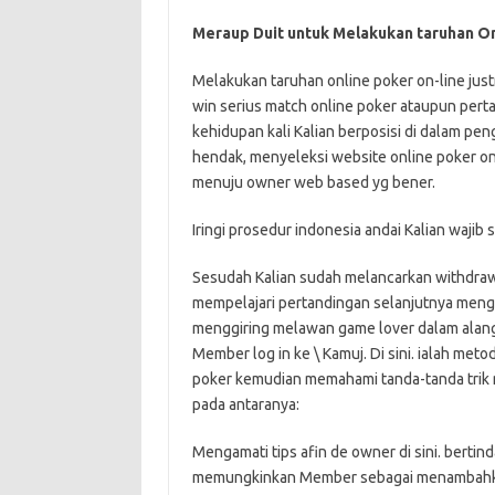
Meraup Duit untuk Melakukan taruhan On
Melakukan taruhan online poker on-line ju
win serius match online poker ataupun pert
kehidupan kali Kalian berposisi di dalam pen
hendak, menyeleksi website online poker on
menuju owner web based yg bener.
Iringi prosedur indonesia andai Kalian wajib
Sesudah Kalian sudah melancarkan withdraw
mempelajari pertandingan selanjutnya mengg
menggiring melawan game lover dalam alang
Member log in ke \ Kamuj. Di sini. ialah m
poker kemudian memahami tanda-tanda trik
pada antaranya:
Mengamati tips afin de owner di sini. bert
memungkinkan Member sebagai menambahkan 