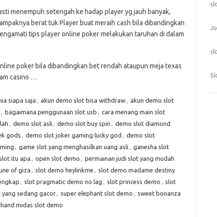
sl
sti menempuh setengah ke hadap player yg jauh banyak,
mpaknya berat tuk Player buat meraih cash bila dibandingkan
Jo
engamati tips player online poker melakukan taruhan di dalam
sl
nline poker bila dibandingkan bet rendah ataupun meja texas
Sl
alam casino …
nia siapa saja
,
akun demo slot bisa withdraw
,
akun demo slot
,
bagaimana penggunaan slot usb
,
cara menang main slot
lah
,
demo slot asli
,
demo slot buy spin
,
demo slot diamond
ek gods
,
demo slot joker gaming lucky god
,
demo slot
oming
,
game slot yang menghasilkan uang asli
,
ganesha slot
slot itu apa
,
open slot demo
,
permainan judi slot yang mudah
une of giza
,
slot demo heylinkme
,
slot demo madame destiny
lengkap
,
slot pragmatic demo no lag
,
slot princess demo
,
slot
t yang sedang gacor
,
super elephant slot demo
,
sweet bonanza
 hand midas slot demo