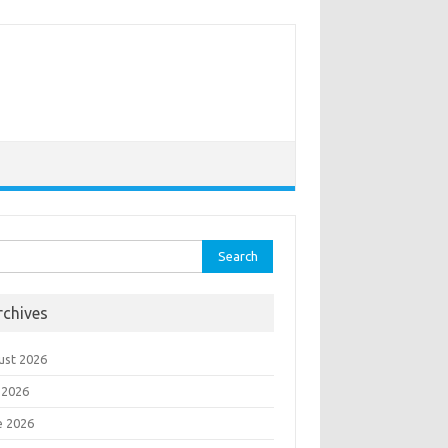
rch
rchives
ust 2026
 2026
e 2026