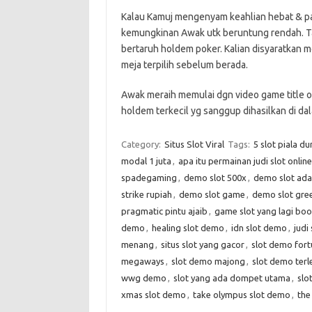
Kalau Kamuj mengenyam keahlian hebat & pa
kemungkinan Awak utk beruntung rendah. Ta
bertaruh holdem poker. Kalian disyaratkan m
meja terpilih sebelum berada.
Awak meraih memulai dgn video game title o
holdem terkecil yg sanggup dihasilkan di d
Category:
Situs Slot Viral
Tags:
5 slot piala du
modal 1 juta
,
apa itu permainan judi slot online
spadegaming
,
demo slot 500x
,
demo slot ada
strike rupiah
,
demo slot game
,
demo slot gre
pragmatic pintu ajaib
,
game slot yang lagi bo
demo
,
healing slot demo
,
idn slot demo
,
judi 
menang
,
situs slot yang gacor
,
slot demo fort
megaways
,
slot demo majong
,
slot demo ter
wwg demo
,
slot yang ada dompet utama
,
slo
xmas slot demo
,
take olympus slot demo
,
the