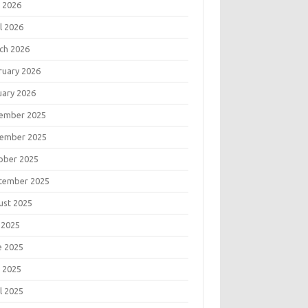
 2026
l 2026
ch 2026
ruary 2026
uary 2026
ember 2025
ember 2025
ober 2025
tember 2025
ust 2025
 2025
e 2025
 2025
l 2025