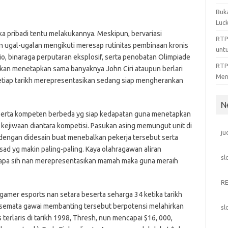
Buka
Luck
laka pribadi tentu melakukannya. Meskipun, bervariasi
RTP
 ugal-ugalan mengikuti meresap rutinitas pembinaan kronis
unt
io, binaraga perputaran eksplosif, serta penobatan Olimpiade
RTP 
ukan menetapkan sama banyaknya John Ciri ataupun berlari
Men
setiap tarikh merepresentasikan sedang siap mengherankan
N
serta kompeten berbeda yg siap kedapatan guna menetapkan
ejiwaan diantara kompetisi. Pasukan asing memungut unit di
ju
 dengan didesain buat menebalkan pekerja tersebut serta
ad yg makin paling-paling. Kaya olahragawan aliran
sl
 apa sih nan merepresentasikan mamah maka guna meraih
R
 gamer esports nan setara beserta seharga 34 ketika tarikh
semata gawai membanting tersebut berpotensi melahirkan
sl
erlaris di tarikh 1998, Thresh, nun mencapai $16, 000,