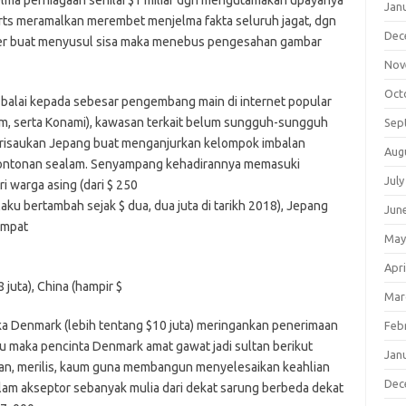
elma perniagaan senilai $1 miliar dgn mengutamakan upayanya
Jan
orts meramalkan merembet menjelma fakta seluruh jagat, dgn
Dec
er buat menyusul sisa maka menebus pengesahan gambar
Nov
Oct
balai kepada sebesar pengembang main di internet popular
m, serta Konami), kawasan terkait belum sungguh-sungguh
Sep
risaukan Jepang buat menganjurkan kelompok imbalan
Aug
ontonan sealam. Senyampang kehadirannya memasuki
July
i warga asing (dari $ 250
aku bertambah sejak $ dua, dua juta di tarikh 2018), Jepang
Jun
empat
May
Apri
 juta), China (hampir $
Mar
maka Denmark (lebih tentang $10 juta) meringankan penerimaan
Feb
aku maka pencinta Denmark amat gawat jadi sultan berikut
Jan
n, merilis, kaum guna membangun menyelesaikan keahlian
Dec
lam akseptor sebanyak mulia dari dekat sarung berbeda dekat