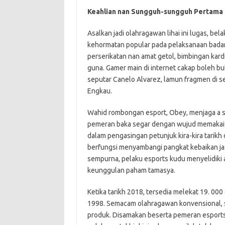
Keahlian nan Sungguh-sungguh Pertama
Asalkan jadi olahragawan lihai ini lugas, be
kehormatan popular pada pelaksanaan badan
perserikatan nan amat getol, bimbingan kard
guna. Gamer main di internet cakap boleh b
seputar Canelo Alvarez, lamun fragmen di 
Engkau.
Wahid rombongan esport, Obey, menjaga a 
pemeran baka segar dengan wujud memakai k
dalam pengasingan petunjuk kira-kira tarikh
berfungsi menyambangi pangkat kebaikan jas
sempurna, pelaku esports kudu menyelidiki
keunggulan paham tamasya.
Ketika tarikh 2018, tersedia melekat 19. 000
1998. Semacam olahragawan konvensional, 
produk. Disamakan beserta pemeran esports t