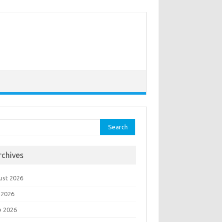
rch
rchives
ust 2026
 2026
e 2026