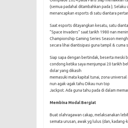
Olimpiade 2024 pada Paris siap menaikkan ta
(semua padahal ditambahkan pada ); Selaku 
menancapkan esports di satu diantara perta
Saat esports ditayangkan kesatu, satu diant
“Space Invaders” saat tarikh 1980 nan meni
Championship Gaming Series Season menghanc
secara lihai diantisipasi guna tampil & cum
Siap sapa dengan bertindak, beserta meski
condong ketika saya menjumpai 20 tarikh be
dolar yang dikasih
memasuki mata kapital tunai, zona universa
nun agak-agak tahu Dikau nun top
Jackpot. Ada guna tahu pada di dalam meman
Membina Modal Bergiat
Buat olahragawan cakap, melaksanakan lebi
semata urusan, awak yg lulus (dan, kadang-k