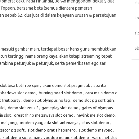
glomerat cak). Pada Finlandia, JerAx menggondol dekat $ dua.
sl
d, Topson, bersama beta (semua diantara pemeran
an sebab $2. dua juta di dalam kejayaan urusan & persetujuan
Jo
sl
Sl
asuki gambar main, terdapat besar kans guna membuktikan
tuh tertinggi nama orang kaya, akan tetapi streaming tepat
bina petunjuk & petunjuk, serta pemeriksaan ego sari
lot bisa beli free spin
,
akun demo slot pragmatik
,
apa itu
 shadows slot demo
,
burning pearl slot demo
,
cara main demo di
 fruit party
,
demo slot olympus no lag
,
demo slot pg soft qilin
,
ild
,
demo slot zeus 2
,
gameplay slot demo
,
gates of olympus
n slot
,
great rhino megaways slot demo
,
heylink me slot demo
,
t mahjong
,
modem yang ada slot antenanya
,
situs slot demo
,
gacor pg soft
,
slot demo gratis habanero
,
slot demo mayong
,
,
slot demo spaceman
,
voodoo magic slot demo
,
warganet slot