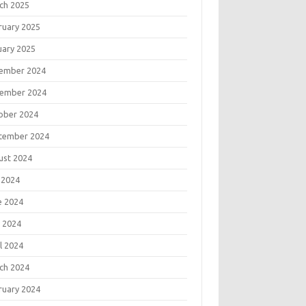
ch 2025
ruary 2025
uary 2025
ember 2024
ember 2024
ober 2024
tember 2024
ust 2024
 2024
e 2024
 2024
l 2024
ch 2024
ruary 2024