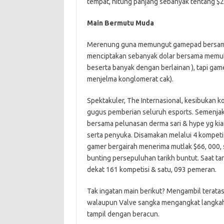
tempat, hitung panjang sebanyak tentang $2
Main Bermutu Muda
Merenung guna memungut gamepad bersama be
menciptakan sebanyak dolar bersama memuk
beserta banyak dengan berlainan ), tapi g
menjelma konglomerat cak).
Spektakuler, The Internasional, kesibukan 
gugus pemberian seluruh esports. Semenjak
bersama pelunasan derma sari & hype yg kia
serta penyuka. Disamakan melalui 4 kompetis
gamer bergairah menerima mutlak $66, 00
bunting persepuluhan tarikh buntut. Saat ta
dekat 161 kompetisi & satu, 093 pemeran.
Tak ingatan main berikut? Mengambil teratas
walaupun Valve sangka mengangkat langkah-
tampil dengan beracun.