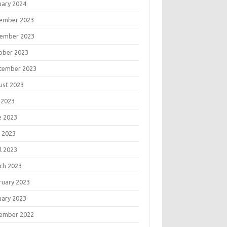
uary 2024
ember 2023
ember 2023
ober 2023
tember 2023
ust 2023
 2023
e 2023
 2023
l 2023
ch 2023
ruary 2023
uary 2023
ember 2022