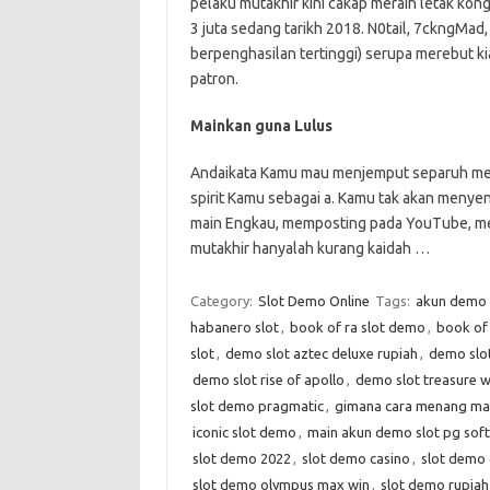
pelaku mutakhir kini cakap meraih letak kon
3 juta sedang tarikh 2018. N0tail, 7ckngMa
berpenghasilan tertinggi) serupa merebut ki
patron.
Mainkan guna Lulus
Andaikata Kamu mau menjemput separuh mem
spirit Kamu sebagai a. Kamu tak akan menyen
main Engkau, memposting pada YouTube, mem
mutakhir hanyalah kurang kaidah …
Category:
Slot Demo Online
Tags:
akun demo s
habanero slot
,
book of ra slot demo
,
book of
slot
,
demo slot aztec deluxe rupiah
,
demo slot
demo slot rise of apollo
,
demo slot treasure w
slot demo pragmatic
,
gimana cara menang mai
iconic slot demo
,
main akun demo slot pg sof
slot demo 2022
,
slot demo casino
,
slot demo 
slot demo olympus max win
,
slot demo rupiah