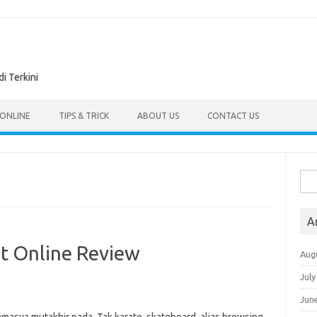
di Terkini
 ONLINE
TIPS & TRICK
ABOUT US
CONTACT US
Sea
for:
A
ot Online Review
Aug
July
Jun