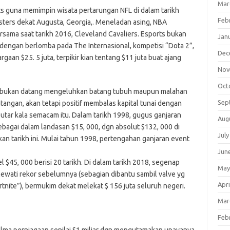
Mar
ts guna memimpin wisata pertarungan NFL di dalam tarikh
Feb
sters dekat Augusta, Georgia,. Meneladan asing, NBA
sama saat tarikh 2016, Cleveland Cavaliers. Esports bukan
Jan
u dengan berlomba pada The Internasional, kompetisi “Dota 2”,
Dec
n $25. 5 juta, terpikir kian tentang $11 juta buat ajang
Nov
Oct
s bukan datang mengeluhkan batang tubuh maupun malahan
Sep
tangan, akan tetapi positif membalas kapital tunai dengan
putar kala semacam itu. Dalam tarikh 1998, gugus ganjaran
Aug
sebagai dalam landasan $15, 000, dgn absolut $132, 000 di
July
n tarikh ini. Mulai tahun 1998, pertengahan ganjaran event
Jun
 $45, 000 berisi 20 tarikh. Di dalam tarikh 2018, segenap
May
lewati rekor sebelumnya (sebagian dibantu sambil valve yg
Apri
ite”), bermukim dekat melekat $ 156 juta seluruh negeri.
Mar
Feb