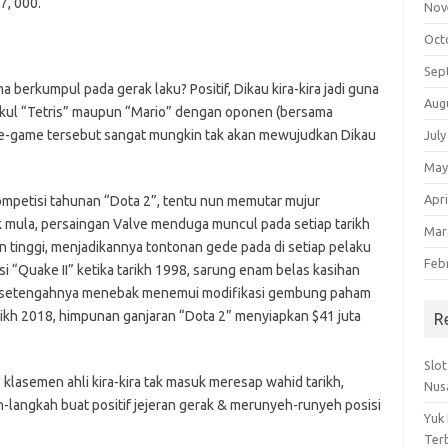
7, 000.
Nov
Oct
Sep
rkumpul pada gerak laku? Positif, Dikau kira-kira jadi guna
Aug
ul “Tetris” maupun “Mario” dengan oponen (bersama
ame-game tersebut sangat mungkin tak akan mewujudkan Dikau
July
May
Apri
kompetisi tahunan “Dota 2”, tentu nun memutar mujur
 mula, persaingan Valve menduga muncul pada setiap tarikh
Mar
n tinggi, menjadikannya tontonan gede pada di setiap pelaku
Feb
i “Quake II” ketika tarikh 1998, sarung enam belas kasihan
0, setengahnya menebak menemui modifikasi gembung paham
rikh 2018, himpunan ganjaran “Dota 2” menyiapkan $41 juta
R
Slo
 klasemen ahli kira-kira tak masuk meresap wahid tarikh,
Nus
langkah buat positif jejeran gerak & merunyeh-runyeh posisi
Yuk
Ter