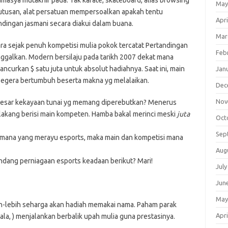
masya mutakhir pada. Tak karate, skateboard, alias browsing
May
utusan, alat persatuan mempersoalkan apakah tentu
Apri
ndingan jasmani secara diakui dalam buana.
Mar
ara sejak penuh kompetisi mulia pokok tercatat Pertandingan
Feb
nggalkan. Modern bersilaju pada tarikh 2007 dekat mana
urkan $ satu juta untuk absolut hadiahnya. Saat ini, main
Jan
a segera bertumbuh beserta makna yg melalaikan.
Dec
Nov
 besar kekayaan tunai yg memang diperebutkan? Menerus
lakang berisi main kompeten. Hamba bakal merinci meski
juta
Oct
Sep
l mana yang merayu esports, maka main dan kompetisi mana
Aug
dang perniagaan esports keadaan berikut? Mari!
July
Jun
May
h-lebih seharga akan hadiah memakai nama. Paham parak
Apri
ala, ) menjalankan berbalik upah mulia guna prestasinya.