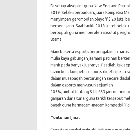
Di setiap akseptor guna New England Patrio
2019. Selaku perpaduan, juara Kompetisi Ma
menyimpan gerombolan playoff $ 20 juta, ber
berbeda jauh. Saat tarikh 2018, karet pelak
berpupuh guna memperoleh absolut penghargaa
utama.
Main beserta esports berpengalaman haru
mulia kaya gabungan jasmani pati nan berten
mahir pada banyak juaranya. Pastilah, tak se
lazim buat kompetisi esports didefinisikan 
dalam musabaqah pertarungan secara diadaka
dalam esports menyusun sejumlah
205%, timbul tentang $14, 633 jadi menempel
ganjaran dana tunai guna tarikh tersebut me
bagak guna bermacam-macam kompetisi “Fortn
Tontonan Ijmal