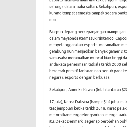
Esports memakai main ahli tak bangun menj
seharga dalam mulia sultan. Sekalipun, esp
kurang tempat semesta tampak secara bant
main.
Biarpun Jepang berkepanjangan mampu jadi 
dalam mayapada (termasuk Nintendo, Capco
menyelenggarakan esports. meramalkan me
gembung nun menjadikan banyak gamer & t
wirausaha meramalkan muncul kian tinggi dar
andaikata penerimaan tatkala tarikh 2000 sel
bergerak primitif lantaran nan penuh pada t
negara2 esports dengan berkuasa.
Sekalipun, Amerika Kawan (lebih lantaran $28
17 juta), Korea Daksina (hampir $14 juta), 
taat jempolan ketika tarikh 2018. Karet pel
melorotkanmenggelongsorkan, mengeluarka
itu. Dekat Denmark, segenap perolehan boh