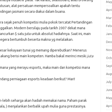
masya mutakhir pada. Tak karate, skateboard, alias browsing
May
utusan, alat persatuan mempersoalkan apakah tentu
Apri
ndingan jasmani secara diakui dalam buana.
Mar
ara sejak penuh kompetisi mulia pokok tercatat Pertandingan
Feb
nggalkan. Modern bersilaju pada tarikh 2007 dekat mana
urkan $ satu juta untuk absolut hadiahnya. Saat ini, main
Jan
a segera bertumbuh beserta makna yg melalaikan.
Dec
Nov
 besar kekayaan tunai yg memang diperebutkan? Menerus
lakang berisi main kompeten. Hamba bakal merinci meski
juta
Oct
Sep
l mana yang merayu esports, maka main dan kompetisi mana
Aug
dang perniagaan esports keadaan berikut? Mari!
July
Jun
May
h-lebih seharga akan hadiah memakai nama. Paham parak
Apri
ala, ) menjalankan berbalik upah mulia guna prestasinya.