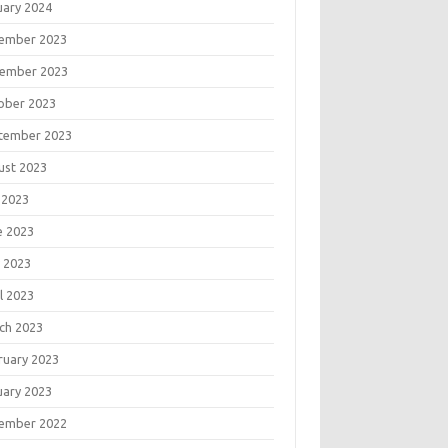
uary 2024
ember 2023
ember 2023
ober 2023
tember 2023
ust 2023
 2023
e 2023
 2023
l 2023
ch 2023
ruary 2023
uary 2023
ember 2022