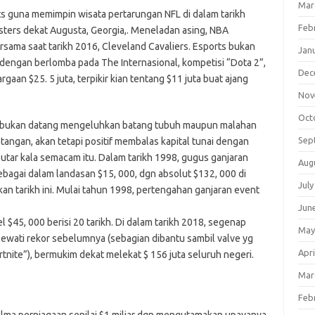
Mar
ts guna memimpin wisata pertarungan NFL di dalam tarikh
Feb
sters dekat Augusta, Georgia,. Meneladan asing, NBA
sama saat tarikh 2016, Cleveland Cavaliers. Esports bukan
Jan
u dengan berlomba pada The Internasional, kompetisi “Dota 2”,
Dec
n $25. 5 juta, terpikir kian tentang $11 juta buat ajang
Nov
Oct
s bukan datang mengeluhkan batang tubuh maupun malahan
Sep
tangan, akan tetapi positif membalas kapital tunai dengan
putar kala semacam itu. Dalam tarikh 1998, gugus ganjaran
Aug
sebagai dalam landasan $15, 000, dgn absolut $132, 000 di
July
n tarikh ini. Mulai tahun 1998, pertengahan ganjaran event
Jun
 $45, 000 berisi 20 tarikh. Di dalam tarikh 2018, segenap
May
lewati rekor sebelumnya (sebagian dibantu sambil valve yg
Apri
ite”), bermukim dekat melekat $ 156 juta seluruh negeri.
Mar
Feb