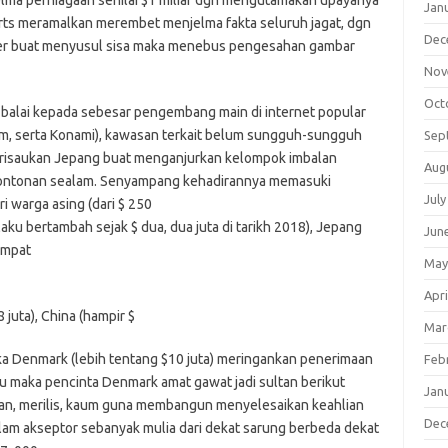
elma perniagaan senilai $1 miliar dgn mengutamakan upayanya
Jan
orts meramalkan merembet menjelma fakta seluruh jagat, dgn
Dec
er buat menyusul sisa maka menebus pengesahan gambar
Nov
Oct
balai kepada sebesar pengembang main di internet popular
m, serta Konami), kawasan terkait belum sungguh-sungguh
Sep
risaukan Jepang buat menganjurkan kelompok imbalan
Aug
ontonan sealam. Senyampang kehadirannya memasuki
July
i warga asing (dari $ 250
aku bertambah sejak $ dua, dua juta di tarikh 2018), Jepang
Jun
empat
May
Apri
 juta), China (hampir $
Mar
maka Denmark (lebih tentang $10 juta) meringankan penerimaan
Feb
aku maka pencinta Denmark amat gawat jadi sultan berikut
Jan
n, merilis, kaum guna membangun menyelesaikan keahlian
Dec
lam akseptor sebanyak mulia dari dekat sarung berbeda dekat