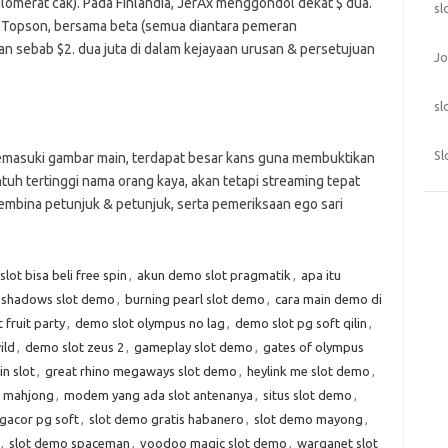
glomerat cak). Pada Finlandia, JerAx menggondol dekat $ dua.
sl
d, Topson, bersama beta (semua diantara pemeran
an sebab $2. dua juta di dalam kejayaan urusan & persetujuan
Jo
sl
Sl
asuki gambar main, terdapat besar kans guna membuktikan
tuh tertinggi nama orang kaya, akan tetapi streaming tepat
bina petunjuk & petunjuk, serta pemeriksaan ego sari
lot bisa beli free spin
,
akun demo slot pragmatik
,
apa itu
 shadows slot demo
,
burning pearl slot demo
,
cara main demo di
 fruit party
,
demo slot olympus no lag
,
demo slot pg soft qilin
,
ild
,
demo slot zeus 2
,
gameplay slot demo
,
gates of olympus
n slot
,
great rhino megaways slot demo
,
heylink me slot demo
,
t mahjong
,
modem yang ada slot antenanya
,
situs slot demo
,
gacor pg soft
,
slot demo gratis habanero
,
slot demo mayong
,
,
slot demo spaceman
,
voodoo magic slot demo
,
warganet slot