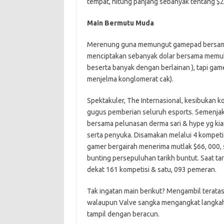
tempat, hitung panjang sebanyak tentang $2
Main Bermutu Muda
Merenung guna memungut gamepad bersama be
menciptakan sebanyak dolar bersama memuk
beserta banyak dengan berlainan ), tapi g
menjelma konglomerat cak).
Spektakuler, The Internasional, kesibukan 
gugus pemberian seluruh esports. Semenjak
bersama pelunasan derma sari & hype yg kia
serta penyuka. Disamakan melalui 4 kompetis
gamer bergairah menerima mutlak $66, 00
bunting persepuluhan tarikh buntut. Saat ta
dekat 161 kompetisi & satu, 093 pemeran.
Tak ingatan main berikut? Mengambil teratas
walaupun Valve sangka mengangkat langkah-
tampil dengan beracun.