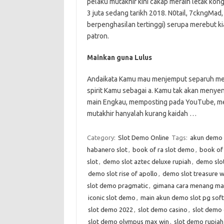
pelaku mutakhir kini cakap meraih letak kon
3 juta sedang tarikh 2018. N0tail, 7ckngMa
berpenghasilan tertinggi) serupa merebut ki
patron.
Mainkan guna Lulus
Andaikata Kamu mau menjemput separuh mem
spirit Kamu sebagai a. Kamu tak akan menyen
main Engkau, memposting pada YouTube, mem
mutakhir hanyalah kurang kaidah …
Category:
Slot Demo Online
Tags:
akun demo s
habanero slot
,
book of ra slot demo
,
book of
slot
,
demo slot aztec deluxe rupiah
,
demo slot
demo slot rise of apollo
,
demo slot treasure w
slot demo pragmatic
,
gimana cara menang mai
iconic slot demo
,
main akun demo slot pg sof
slot demo 2022
,
slot demo casino
,
slot demo 
slot demo olympus max win
,
slot demo rupiah