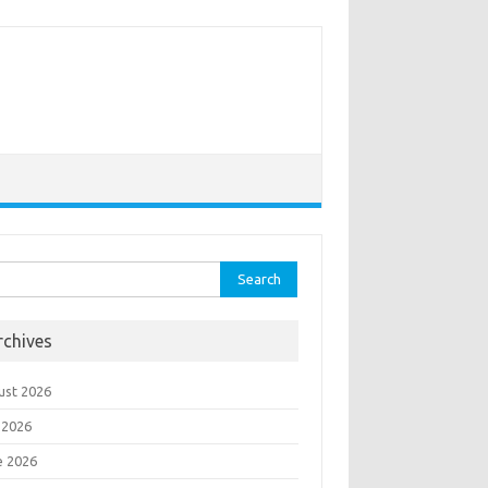
rch
rchives
ust 2026
 2026
e 2026