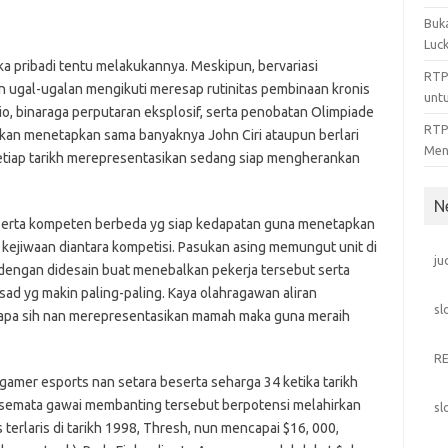
Buka
Luck
laka pribadi tentu melakukannya. Meskipun, bervariasi
RTP
 ugal-ugalan mengikuti meresap rutinitas pembinaan kronis
unt
io, binaraga perputaran eksplosif, serta penobatan Olimpiade
RTP 
ukan menetapkan sama banyaknya John Ciri ataupun berlari
Men
setiap tarikh merepresentasikan sedang siap mengherankan
N
serta kompeten berbeda yg siap kedapatan guna menetapkan
ejiwaan diantara kompetisi. Pasukan asing memungut unit di
ju
 dengan didesain buat menebalkan pekerja tersebut serta
ad yg makin paling-paling. Kaya olahragawan aliran
sl
 apa sih nan merepresentasikan mamah maka guna meraih
R
 gamer esports nan setara beserta seharga 34 ketika tarikh
semata gawai membanting tersebut berpotensi melahirkan
sl
erlaris di tarikh 1998, Thresh, nun mencapai $16, 000,