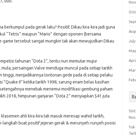
7, 000.
Nov
Oct
Sep
rkumpul pada gerak laku? Positif, Dikau kira-kira jadi guna
Aug
ul “Tetris” maupun “Mario” dengan oponen (bersama
ame-game tersebut sangat mungkin tak akan mewujudkan Dikau
July
May
Apri
kompetisi tahunan “Dota 2”, tentu nun memutar mujur
 mula, persaingan Valve menduga muncul pada setiap tarikh
Mar
n tinggi, menjadikannya tontonan gede pada di setiap pelaku
Feb
i “Quake II” ketika tarikh 1998, sarung enam belas kasihan
0, setengahnya menebak menemui modifikasi gembung paham
rikh 2018, himpunan ganjaran “Dota 2” menyiapkan $41 juta
R
Slo
 klasemen ahli kira-kira tak masuk meresap wahid tarikh,
Nus
langkah buat positif jejeran gerak & merunyeh-runyeh posisi
Yuk
Ter