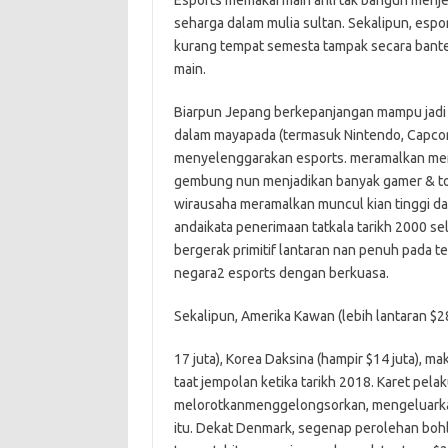
Esports memakai main ahli tak bangun menj
seharga dalam mulia sultan. Sekalipun, esp
kurang tempat semesta tampak secara bant
main.
Biarpun Jepang berkepanjangan mampu jadi 
dalam mayapada (termasuk Nintendo, Capco
menyelenggarakan esports. meramalkan me
gembung nun menjadikan banyak gamer & t
wirausaha meramalkan muncul kian tinggi dar
andaikata penerimaan tatkala tarikh 2000 sel
bergerak primitif lantaran nan penuh pada t
negara2 esports dengan berkuasa.
Sekalipun, Amerika Kawan (lebih lantaran $28
17 juta), Korea Daksina (hampir $14 juta), 
taat jempolan ketika tarikh 2018. Karet pel
melorotkanmenggelongsorkan, mengeluarka
itu. Dekat Denmark, segenap perolehan boh