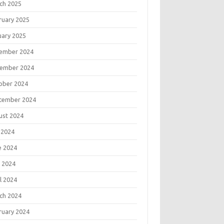
ch 2025
ruary 2025
uary 2025
ember 2024
ember 2024
ober 2024
tember 2024
ust 2024
 2024
e 2024
 2024
l 2024
ch 2024
ruary 2024