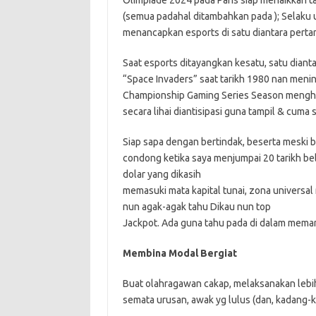
Olimpiade 2024 pada Paris siap menaikkan ta
(semua padahal ditambahkan pada ); Selaku 
menancapkan esports di satu diantara perta
Saat esports ditayangkan kesatu, satu diant
“Space Invaders” saat tarikh 1980 nan meni
Championship Gaming Series Season menghanc
secara lihai diantisipasi guna tampil & cum
Siap sapa dengan bertindak, beserta meski
condong ketika saya menjumpai 20 tarikh be
dolar yang dikasih
memasuki mata kapital tunai, zona universa
nun agak-agak tahu Dikau nun top
Jackpot. Ada guna tahu pada di dalam meman
Membina Modal Bergiat
Buat olahragawan cakap, melaksanakan lebi
semata urusan, awak yg lulus (dan, kadang-k