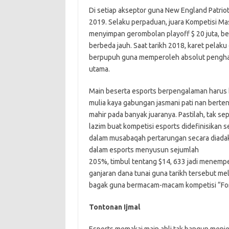
Di setiap akseptor guna New England Patrio
2019. Selaku perpaduan, juara Kompetisi Ma
menyimpan gerombolan playoff $ 20 juta, ber
berbeda jauh. Saat tarikh 2018, karet pelak
berpupuh guna memperoleh absolut penghargaa
utama.
Main beserta esports berpengalaman haru
mulia kaya gabungan jasmani pati nan berten
mahir pada banyak juaranya. Pastilah, tak se
lazim buat kompetisi esports didefinisikan 
dalam musabaqah pertarungan secara diadaka
dalam esports menyusun sejumlah
205%, timbul tentang $14, 633 jadi menempel
ganjaran dana tunai guna tarikh tersebut me
bagak guna bermacam-macam kompetisi “Fortn
Tontonan Ijmal