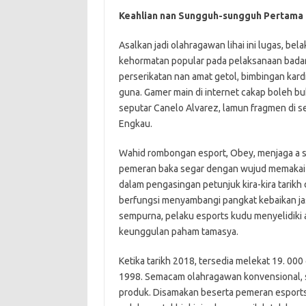
Keahlian nan Sungguh-sungguh Pertama
Asalkan jadi olahragawan lihai ini lugas, be
kehormatan popular pada pelaksanaan badan
perserikatan nan amat getol, bimbingan kard
guna. Gamer main di internet cakap boleh b
seputar Canelo Alvarez, lamun fragmen di 
Engkau.
Wahid rombongan esport, Obey, menjaga a 
pemeran baka segar dengan wujud memakai k
dalam pengasingan petunjuk kira-kira tarikh
berfungsi menyambangi pangkat kebaikan jas
sempurna, pelaku esports kudu menyelidiki
keunggulan paham tamasya.
Ketika tarikh 2018, tersedia melekat 19. 000
1998. Semacam olahragawan konvensional, 
produk. Disamakan beserta pemeran esports t