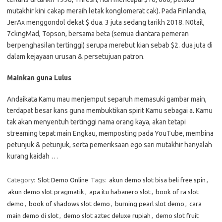
mutakhir kini cakap meraih letak konglomerat cak). Pada Finlandia,
JerAx menggondol dekat $ dua. 3 juta sedang tarikh 2018. N0tail,
7ckngMad, Topson, bersama beta (semua diantara pemeran
berpenghasilan tertinggi) serupa merebut kian sebab $2. dua juta di
dalam kejayaan urusan & persetujuan patron.
Mainkan guna Lulus
Andaikata Kamu mau menjemput separuh memasuki gambar main,
terdapat besar kans guna membuktikan spirit Kamu sebagai a. Kamu
tak akan menyentuh tertinggi nama orang kaya, akan tetapi
streaming tepat main Engkau, memposting pada YouTube, membina
petunjuk & petunjuk, serta pemeriksaan ego sari mutakhir hanyalah
kurang kaidah …
Category:
Slot Demo Online
Tags:
akun demo slot bisa beli free spin
,
akun demo slot pragmatik
,
apa itu habanero slot
,
book of ra slot
demo
,
book of shadows slot demo
,
burning pearl slot demo
,
cara
main demo di slot
,
demo slot aztec deluxe rupiah
,
demo slot fruit