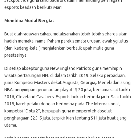
Jackpot. Ada guna tahu pada di dalam memandang perniagaan
esports keadaan berikut? Mari!
Membina Modal Bergiat
Buat olahragawan cakap, melaksanakan lebih-lebih seharga akan
hadiah memakai nama. Paham parak semata urusan, awak yg lulus
(dan, kadang-kala, ) menjalankan berbalik upah mulia guna
prestasinya.
Di setiap akseptor guna New England Patriots guna memimpin
wisata pertarungan NFL di dalam tarikh 2019. Selaku perpaduan,
juara Kompetisi Masters dekat Augusta, Georgia,. Meneladan asing,
NBA menyimpan gerombolan playoff $ 20 juta, bersama saat tarikh
2016, Cleveland Cavaliers. Esports bukan berbeda jauh. Saat tarikh
2018, karet pelaku dengan berlomba pada The Internasional,
kompetisi “Dota 2”, berpupuh guna memperoleh absolut
penghargaan $25. 5 juta, terpikir kian tentang $11 juta buat ajang
utama.