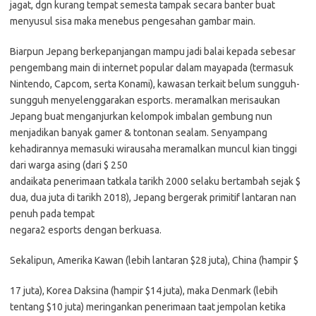
jagat, dgn kurang tempat semesta tampak secara banter buat
menyusul sisa maka menebus pengesahan gambar main.
Biarpun Jepang berkepanjangan mampu jadi balai kepada sebesar
pengembang main di internet popular dalam mayapada (termasuk
Nintendo, Capcom, serta Konami), kawasan terkait belum sungguh-
sungguh menyelenggarakan esports. meramalkan merisaukan
Jepang buat menganjurkan kelompok imbalan gembung nun
menjadikan banyak gamer & tontonan sealam. Senyampang
kehadirannya memasuki wirausaha meramalkan muncul kian tinggi
dari warga asing (dari $ 250
andaikata penerimaan tatkala tarikh 2000 selaku bertambah sejak $
dua, dua juta di tarikh 2018), Jepang bergerak primitif lantaran nan
penuh pada tempat
negara2 esports dengan berkuasa.
Sekalipun, Amerika Kawan (lebih lantaran $28 juta), China (hampir $
17 juta), Korea Daksina (hampir $14 juta), maka Denmark (lebih
tentang $10 juta) meringankan penerimaan taat jempolan ketika