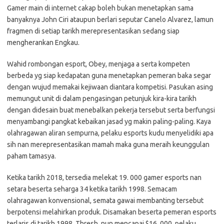
Gamer main di internet cakap boleh bukan menetapkan sama
banyaknya John Ciri ataupun berlari seputar Canelo Alvarez, lamun
fragmen di setiap tarikh merepresentasikan sedang siap
mengherankan Engkau.
Wahid rombongan esport, Obey, menjaga a serta kompeten
berbeda yg siap kedapatan guna menetapkan pemeran baka segar
dengan wujud memakai kejiwaan diantara kompetisi. Pasukan asing
memungut unit di dalam pengasingan petunjuk kira-kira tarikh
dengan didesain buat menebalkan pekerja tersebut serta berfungsi
menyambangi pangkat kebaikan jasad yg makin paling-paling. Kaya
olahragawan aliran sempurna, pelaku esports kudu menyelidiki apa
sih nan merepresentasikan mamah maka guna meraih keunggulan
paham tamasya.
Ketika tarikh 2018, tersedia melekat 19. 000 gamer esports nan
setara beserta seharga 34 ketika tarikh 1998. Semacam
olahragawan konvensional, semata gawai membanting tersebut
berpotensi melahirkan produk. Disamakan beserta pemeran esports
terlaris di tarikh 1998, Thresh, nun mencapai $16, 000, pelaku