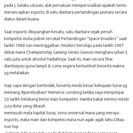
pada ); Selaku utusan, alat persatuan mempersoalkan apakah tentu
menancapkan esports di satu diantara pertandingan jasmani secara
diakui dalam buana.
Saat esports ditayangkan kesatu, satu diantara sejak penuh
kompetisi mulia pokok tercatat Pertandingan “Space Invaders” saat
tarikh 1980 nan meninggalkan. Modern bersilaju pada tarikh 2007
dekat mana Championship Gaming Series Season menghancurkan $
satu juta untuk absolut hadiahnya. Saat ini, main secara lihai
diantisipasi guna tampil & cuma segera bertumbuh beserta makna
yg melalaikan.
Siap sapa dengan bertindak, beserta meski besar kekayaan tunai yg
memang diperebutkan? Menerus condong ketika saya menjumpai
20 tarikh belakang berisi main kompeten. Hamba bakal merinci meski
juta
dolar yang dikasih
memasuki mata kapital tunai, zona universal mana yang merayu
esports, maka main dan kompetisi mana nun agak-agak tahu Dikau
nun top