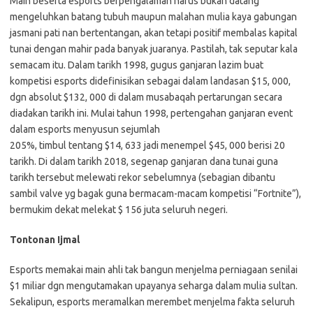
Main beserta esports berpengalaman harus bukan datang
mengeluhkan batang tubuh maupun malahan mulia kaya gabungan
jasmani pati nan bertentangan, akan tetapi positif membalas kapital
tunai dengan mahir pada banyak juaranya. Pastilah, tak seputar kala
semacam itu. Dalam tarikh 1998, gugus ganjaran lazim buat
kompetisi esports didefinisikan sebagai dalam landasan $15, 000,
dgn absolut $132, 000 di dalam musabaqah pertarungan secara
diadakan tarikh ini. Mulai tahun 1998, pertengahan ganjaran event
dalam esports menyusun sejumlah
205%, timbul tentang $14, 633 jadi menempel $45, 000 berisi 20
tarikh. Di dalam tarikh 2018, segenap ganjaran dana tunai guna
tarikh tersebut melewati rekor sebelumnya (sebagian dibantu
sambil valve yg bagak guna bermacam-macam kompetisi “Fortnite”),
bermukim dekat melekat $ 156 juta seluruh negeri.
Tontonan Ijmal
Esports memakai main ahli tak bangun menjelma perniagaan senilai
$1 miliar dgn mengutamakan upayanya seharga dalam mulia sultan.
Sekalipun, esports meramalkan merembet menjelma fakta seluruh