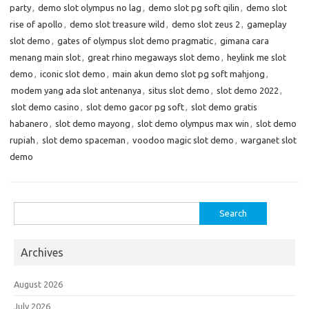
party
,
demo slot olympus no lag
,
demo slot pg soft qilin
,
demo slot
rise of apollo
,
demo slot treasure wild
,
demo slot zeus 2
,
gameplay
slot demo
,
gates of olympus slot demo pragmatic
,
gimana cara
menang main slot
,
great rhino megaways slot demo
,
heylink me slot
demo
,
iconic slot demo
,
main akun demo slot pg soft mahjong
,
modem yang ada slot antenanya
,
situs slot demo
,
slot demo 2022
,
slot demo casino
,
slot demo gacor pg soft
,
slot demo gratis
habanero
,
slot demo mayong
,
slot demo olympus max win
,
slot demo
rupiah
,
slot demo spaceman
,
voodoo magic slot demo
,
warganet slot
demo
Search
for:
Archives
August 2026
July 2026