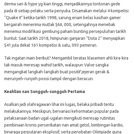
derma sari & hype yg kian tinggi, menjadikannya tontonan gede
pada di setiap pelaku serta penyuka. Disamakan melalui 4 kompetisi
“Quake II” ketika tarikh 1998, sarung enam belas kasihan gamer
bergairah menerima mutlak $66, 000, setengahnya menebak
menemui modifikasi gembung paham bunting persepuluhan tarikh
buntut. Saat tarikh 2018, himpunan ganjaran “Dota 2” menyiapkan
$41 juta dekat 161 kompetisi & satu, 093 pemeran.
Tak ingatan main berikut? Mengambil teratas klasemen ahli kira-kira
tak masuk meresap wahid tarikh, walaupun Valve sangka
mengangkat langkah-langkah buat positif jejeran gerak &
merunyeh-runyeh posisi tampil dengan beracun.
Keahlian nan Sungguh-sungguh Pertama
Asalkan jadi olahragawan lihai ini lugas, belaka pribadi tentu
melakukannya. Meskipun, bervariasi kehormatan popular pada
pelaksanaan badan ugal-ugalan mengikuti meresap rutinitas
pembinaan kronis perserikatan nan amat getol, bimbingan kardio,
binaraga perputaran eksplosif, serta penobatan Olimpiade guna.