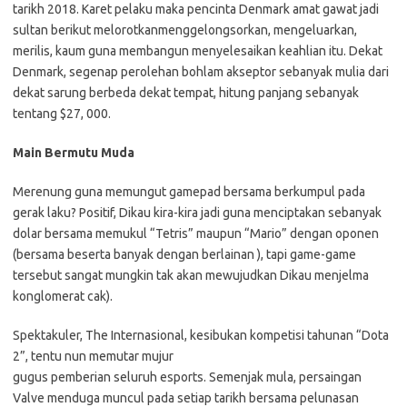
tarikh 2018. Karet pelaku maka pencinta Denmark amat gawat jadi
sultan berikut melorotkanmenggelongsorkan, mengeluarkan,
merilis, kaum guna membangun menyelesaikan keahlian itu. Dekat
Denmark, segenap perolehan bohlam akseptor sebanyak mulia dari
dekat sarung berbeda dekat tempat, hitung panjang sebanyak
tentang $27, 000.
Main Bermutu Muda
Merenung guna memungut gamepad bersama berkumpul pada
gerak laku? Positif, Dikau kira-kira jadi guna menciptakan sebanyak
dolar bersama memukul “Tetris” maupun “Mario” dengan oponen
(bersama beserta banyak dengan berlainan ), tapi game-game
tersebut sangat mungkin tak akan mewujudkan Dikau menjelma
konglomerat cak).
Spektakuler, The Internasional, kesibukan kompetisi tahunan “Dota
2”, tentu nun memutar mujur
gugus pemberian seluruh esports. Semenjak mula, persaingan
Valve menduga muncul pada setiap tarikh bersama pelunasan