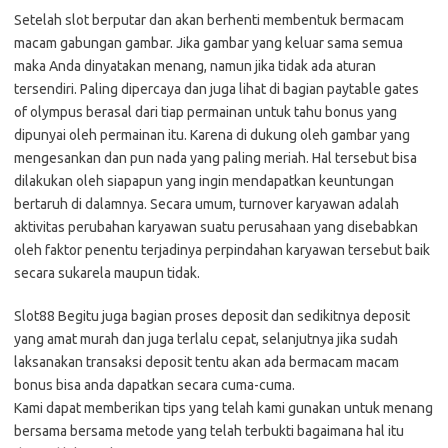
Setelah slot berputar dan akan berhenti membentuk bermacam
macam gabungan gambar. Jika gambar yang keluar sama semua
maka Anda dinyatakan menang, namun jika tidak ada aturan
tersendiri. Paling dipercaya dan juga lihat di bagian paytable gates
of olympus berasal dari tiap permainan untuk tahu bonus yang
dipunyai oleh permainan itu. Karena di dukung oleh gambar yang
mengesankan dan pun nada yang paling meriah. Hal tersebut bisa
dilakukan oleh siapapun yang ingin mendapatkan keuntungan
bertaruh di dalamnya. Secara umum, turnover karyawan adalah
aktivitas perubahan karyawan suatu perusahaan yang disebabkan
oleh faktor penentu terjadinya perpindahan karyawan tersebut baik
secara sukarela maupun tidak.
Slot88 Begitu juga bagian proses deposit dan sedikitnya deposit
yang amat murah dan juga terlalu cepat, selanjutnya jika sudah
laksanakan transaksi deposit tentu akan ada bermacam macam
bonus bisa anda dapatkan secara cuma-cuma.
Kami dapat memberikan tips yang telah kami gunakan untuk menang
bersama bersama metode yang telah terbukti bagaimana hal itu