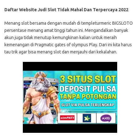
Daftar Website Judi Slot Tidak Mahal Dan Terpercaya 2022
Menang slot bersama dengan mudah di templeturmeric BIGSLOTO
persentase menang amat tinggi tahun ini. Mengandalkan banyak
akun juga tidak menutup kemungkinan kalian untuk meraih
kemenangan di Pragmatic gates of olympus Play. Dari ini kita harus
tau trik agar bisa menang slot dan menjauhi dari kekalahan.