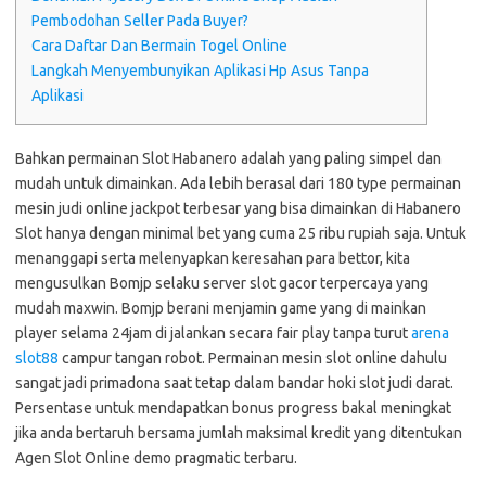
Pembodohan Seller Pada Buyer?
Cara Daftar Dan Bermain Togel Online
Langkah Menyembunyikan Aplikasi Hp Asus Tanpa
Aplikasi
Bahkan permainan Slot Habanero adalah yang paling simpel dan
mudah untuk dimainkan. Ada lebih berasal dari 180 type permainan
mesin judi online jackpot terbesar yang bisa dimainkan di Habanero
Slot hanya dengan minimal bet yang cuma 25 ribu rupiah saja. Untuk
menanggapi serta melenyapkan keresahan para bettor, kita
mengusulkan Bomjp selaku server slot gacor terpercaya yang
mudah maxwin. Bomjp berani menjamin game yang di mainkan
player selama 24jam di jalankan secara fair play tanpa turut
arena
slot88
campur tangan robot. Permainan mesin slot online dahulu
sangat jadi primadona saat tetap dalam bandar hoki slot judi darat.
Persentase untuk mendapatkan bonus progress bakal meningkat
jika anda bertaruh bersama jumlah maksimal kredit yang ditentukan
Agen Slot Online demo pragmatic terbaru.