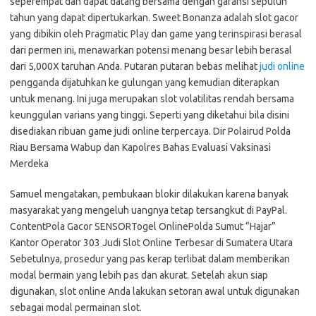
seperempat dan dapat datang bersama dengan garansi sepuluh
tahun yang dapat dipertukarkan. Sweet Bonanza adalah slot gacor
yang dibikin oleh Pragmatic Play dan game yang terinspirasi berasal
dari permen ini, menawarkan potensi menang besar lebih berasal
dari 5,000X taruhan Anda. Putaran putaran bebas melihat
judi online
pengganda dijatuhkan ke gulungan yang kemudian diterapkan
untuk menang. Ini juga merupakan slot volatilitas rendah bersama
keunggulan varians yang tinggi. Seperti yang diketahui bila disini
disediakan ribuan game judi online terpercaya. Dir Polairud Polda
Riau Bersama Wabup dan Kapolres Bahas Evaluasi Vaksinasi
Merdeka
Samuel mengatakan, pembukaan blokir dilakukan karena banyak
masyarakat yang mengeluh uangnya tetap tersangkut di PayPal.
ContentPola Gacor SENSORTogel OnlinePolda Sumut “Hajar”
Kantor Operator 303 Judi Slot Online Terbesar di Sumatera Utara
Sebetulnya, prosedur yang pas kerap terlibat dalam memberikan
modal bermain yang lebih pas dan akurat. Setelah akun siap
digunakan, slot online Anda lakukan setoran awal untuk digunakan
sebagai modal permainan slot.