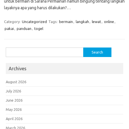
untuk bermain di Sarana Permainan namun bingung tentang langkah
layaknya apa yang harus dilakukan?…
Category:
Uncategorized
Tags:
bermain
,
langkah
,
lewat
,
online
,
pakai
,
panduan
,
togel
Search
for:
Archives
August 2026
July 2026
June 2026
May 2026
April 2026
March 2026