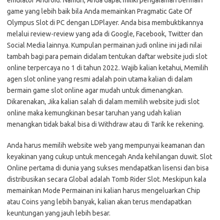
game yang lebih baik bila Anda memainkan Pragmatic Gate Of
Olympus Slot di PC dengan LDPlayer. Anda bisa membuktikannya
melalui review-review yang ada di Google, Facebook, Twitter dan
Social Media lainnya. Kumpulan permainan judi online ini jadi nilai
tambah bagi para pemain didalam tentukan daftar website judi slot
online terpercaya no 1 di tahun 2022. Wajib kalian ketahui, Memilih
agen slot online yang resmi adalah poin utama kalian di dalam
bermain game slot online agar mudah untuk dimenangkan.
Dikarenakan, Jika kalian salah di dalam memilih website judi slot
online maka kemungkinan besar taruhan yang udah kalian
menangkan tidak bakal bisa di Withdraw atau di Tarik ke rekening.
Anda harus memilih website web yang mempunyai keamanan dan
keyakinan yang cukup untuk mencegah Anda kehilangan duwit. Slot
Online pertama di dunia yang sukses mendapatkan lisensi dan bisa
distribusikan secara Global adalah Tomb Rider Slot. Meskipun kala
memainkan Mode Permainan ini kalian harus mengeluarkan Chip
atau Coins yang lebih banyak, kalian akan terus mendapatkan
keuntungan yang jauh lebih besar.