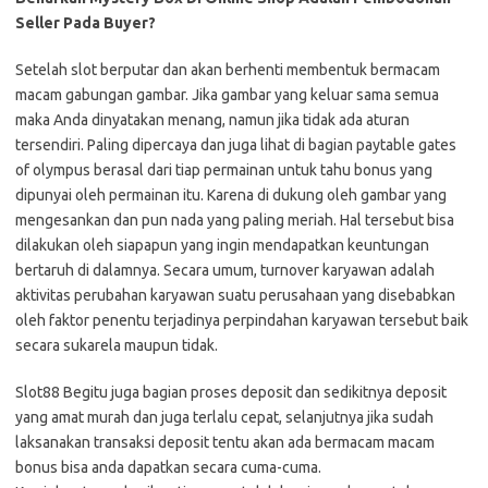
Seller Pada Buyer?
Setelah slot berputar dan akan berhenti membentuk bermacam
macam gabungan gambar. Jika gambar yang keluar sama semua
maka Anda dinyatakan menang, namun jika tidak ada aturan
tersendiri. Paling dipercaya dan juga lihat di bagian paytable gates
of olympus berasal dari tiap permainan untuk tahu bonus yang
dipunyai oleh permainan itu. Karena di dukung oleh gambar yang
mengesankan dan pun nada yang paling meriah. Hal tersebut bisa
dilakukan oleh siapapun yang ingin mendapatkan keuntungan
bertaruh di dalamnya. Secara umum, turnover karyawan adalah
aktivitas perubahan karyawan suatu perusahaan yang disebabkan
oleh faktor penentu terjadinya perpindahan karyawan tersebut baik
secara sukarela maupun tidak.
Slot88 Begitu juga bagian proses deposit dan sedikitnya deposit
yang amat murah dan juga terlalu cepat, selanjutnya jika sudah
laksanakan transaksi deposit tentu akan ada bermacam macam
bonus bisa anda dapatkan secara cuma-cuma.