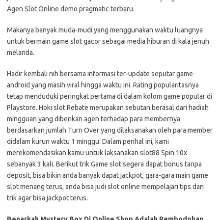
Agen Slot Online demo pragmatic terbaru.
Makanya banyak muda-mudi yang menggunakan waktu luangnya
untuk bermain game slot gacor sebagai media hiburan di kala jenuh
melanda.
Hadir kembali nih bersama informasi ter-update seputar game
android yang masih viral hingga waktu ini. Rating popularitasnya
tetap menduduki peringkat pertama di dalam kolom game popular di
Playstore. Hoki slot Rebate merupakan sebutan berasal dari hadiah
mingguan yang diberikan agen terhadap para membernya
berdasarkan jumlah Turn Over yang dilaksanakan oleh para member
didalam kurun waktu 1 minggu. Dalam perihal ini, kami
merekomendasikan kamu untuk laksanakan slot88 Spin 10x
sebanyak 3 kali. Berikut trik Game slot segera dapat bonus tanpa
deposit, bisa bikin anda banyak dapat jackpot, gara-gara main game
slot menang terus, anda bisa judi slot online mempelajari tips dan
trik agar bisa jackpot terus.
Benarkah Mystery Box Di Online Shop Adalah Pembodohan