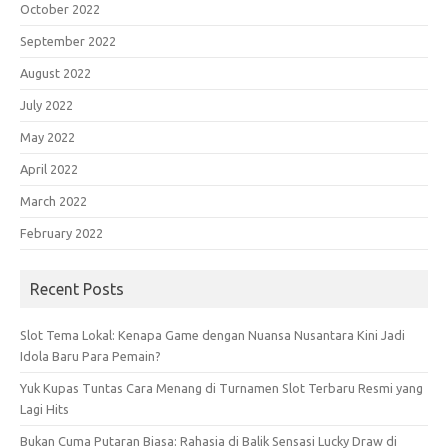
October 2022
September 2022
August 2022
July 2022
May 2022
April 2022
March 2022
February 2022
Recent Posts
Slot Tema Lokal: Kenapa Game dengan Nuansa Nusantara Kini Jadi
Idola Baru Para Pemain?
Yuk Kupas Tuntas Cara Menang di Turnamen Slot Terbaru Resmi yang
Lagi Hits
Bukan Cuma Putaran Biasa: Rahasia di Balik Sensasi Lucky Draw di