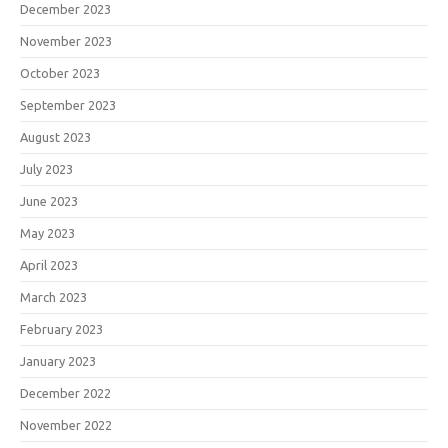
December 2023
November 2023
October 2023
September 2023
August 2023
July 2023
June 2023
May 2023
April 2023
March 2023
February 2023
January 2023
December 2022
November 2022