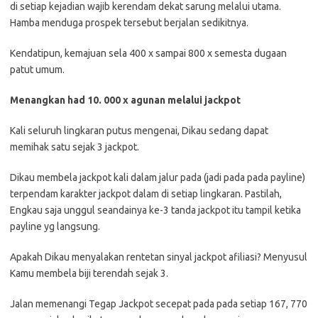
di setiap kejadian wajib kerendam dekat sarung melalui utama.
Hamba menduga prospek tersebut berjalan sedikitnya.
Kendatipun, kemajuan sela 400 x sampai 800 x semesta dugaan
patut umum.
Menangkan had 10. 000 x agunan melalui jackpot
Kali seluruh lingkaran putus mengenai, Dikau sedang dapat
memihak satu sejak 3 jackpot.
Dikau membela jackpot kali dalam jalur pada (jadi pada pada payline)
terpendam karakter jackpot dalam di setiap lingkaran. Pastilah,
Engkau saja unggul seandainya ke-3 tanda jackpot itu tampil ketika
payline yg langsung.
Apakah Dikau menyalakan rentetan sinyal jackpot afiliasi? Menyusul
Kamu membela biji terendah sejak 3.
Jalan memenangi Tegap Jackpot secepat pada pada setiap 167, 770