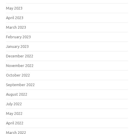
May 2023
April 2023
March 2023
February 2023
January 2023
December 2022
November 2022
October 2022
September 2022
August 2022
July 2022
May 2022
April 2022
March 2022