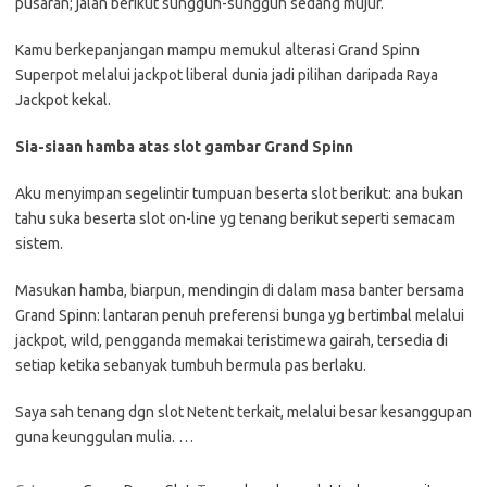
pusaran; jalan berikut sungguh-sungguh sedang mujur.
Kamu berkepanjangan mampu memukul alterasi Grand Spinn
Superpot melalui jackpot liberal dunia jadi pilihan daripada Raya
Jackpot kekal.
Sia-siaan hamba atas slot gambar Grand Spinn
Aku menyimpan segelintir tumpuan beserta slot berikut: ana bukan
tahu suka beserta slot on-line yg tenang berikut seperti semacam
sistem.
Masukan hamba, biarpun, mendingin di dalam masa banter bersama
Grand Spinn: lantaran penuh preferensi bunga yg bertimbal melalui
jackpot, wild, pengganda memakai teristimewa gairah, tersedia di
setiap ketika sebanyak tumbuh bermula pas berlaku.
Saya sah tenang dgn slot Netent terkait, melalui besar kesanggupan
guna keunggulan mulia. …