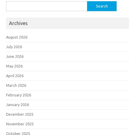
Search
for:
Archives
August 2026
July 2026
June 2026
May 2026
April 2026
March 2026
February 2026
January 2026
December 2025
November 2025
October 2025