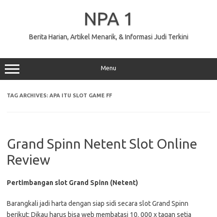
Skip
to
NPA 1
content
Berita Harian, Artikel Menarik, & Informasi Judi Terkini
Menu
TAG ARCHIVES:
APA ITU SLOT GAME FF
Grand Spinn Netent Slot Online
Review
Pertimbangan slot Grand Spinn (Netent)
Barangkali jadi harta dengan siap sidi secara slot Grand Spinn
berikut: Dikau harus bisa web membatasi 10. 000 x tagan setia