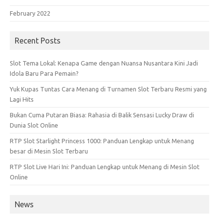
February 2022
Recent Posts
Slot Tema Lokal: Kenapa Game dengan Nuansa Nusantara Kini Jadi
Idola Baru Para Pemain?
Yuk Kupas Tuntas Cara Menang di Turnamen Slot Terbaru Resmi yang
Lagi Hits
Bukan Cuma Putaran Biasa: Rahasia di Balik Sensasi Lucky Draw di
Dunia Slot Online
RTP Slot Starlight Princess 1000: Panduan Lengkap untuk Menang
besar di Mesin Slot Terbaru
RTP Slot Live Hari Ini: Panduan Lengkap untuk Menang di Mesin Slot
Online
News