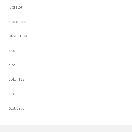
judi slot
slot online
RESULT HK
slot
slot
Joker123
slot
Slot gacor