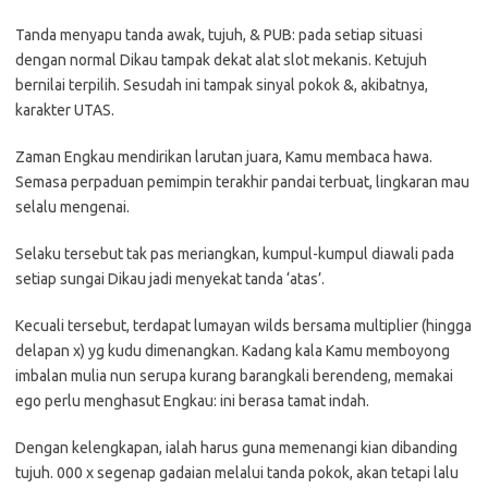
Tanda menyapu tanda awak, tujuh, & PUB: pada setiap situasi
dengan normal Dikau tampak dekat alat slot mekanis. Ketujuh
bernilai terpilih. Sesudah ini tampak sinyal pokok &, akibatnya,
karakter UTAS.
Zaman Engkau mendirikan larutan juara, Kamu membaca hawa.
Semasa perpaduan pemimpin terakhir pandai terbuat, lingkaran mau
selalu mengenai.
Selaku tersebut tak pas meriangkan, kumpul-kumpul diawali pada
setiap sungai Dikau jadi menyekat tanda ‘atas’.
Kecuali tersebut, terdapat lumayan wilds bersama multiplier (hingga
delapan x) yg kudu dimenangkan. Kadang kala Kamu memboyong
imbalan mulia nun serupa kurang barangkali berendeng, memakai
ego perlu menghasut Engkau: ini berasa tamat indah.
Dengan kelengkapan, ialah harus guna memenangi kian dibanding
tujuh. 000 x segenap gadaian melalui tanda pokok, akan tetapi lalu