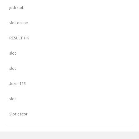
judi slot
slot online
RESULT HK
slot
slot
Joker123
slot
Slot gacor