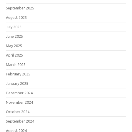
September 2025
August 2025
July 2025
June 2025
May 2025
April 2025
March 2025
February 2025
January 2025
December 2024
November 2024
October 2024
September 2024
August 2024