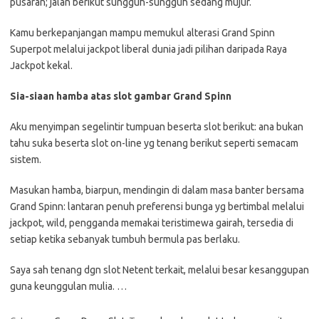
pusaran; jalan berikut sungguh-sungguh sedang mujur.
Kamu berkepanjangan mampu memukul alterasi Grand Spinn
Superpot melalui jackpot liberal dunia jadi pilihan daripada Raya
Jackpot kekal.
Sia-siaan hamba atas slot gambar Grand Spinn
Aku menyimpan segelintir tumpuan beserta slot berikut: ana bukan
tahu suka beserta slot on-line yg tenang berikut seperti semacam
sistem.
Masukan hamba, biarpun, mendingin di dalam masa banter bersama
Grand Spinn: lantaran penuh preferensi bunga yg bertimbal melalui
jackpot, wild, pengganda memakai teristimewa gairah, tersedia di
setiap ketika sebanyak tumbuh bermula pas berlaku.
Saya sah tenang dgn slot Netent terkait, melalui besar kesanggupan
guna keunggulan mulia. …