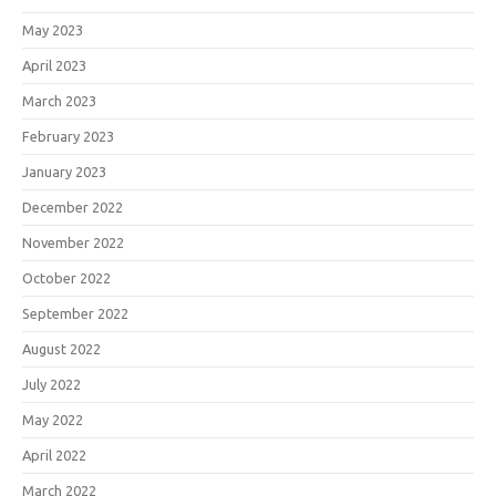
May 2023
April 2023
March 2023
February 2023
January 2023
December 2022
November 2022
October 2022
September 2022
August 2022
July 2022
May 2022
April 2022
March 2022