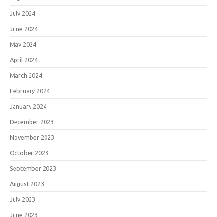
July 2024
June 2024
May 2024
April 2024
March 2024
February 2024
January 2024
December 2023
November 2023
October 2023
September 2023
August 2023
July 2023
June 2023