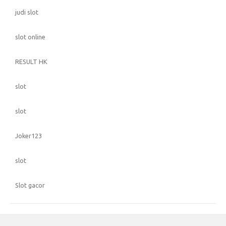
judi slot
slot online
RESULT HK
slot
slot
Joker123
slot
Slot gacor