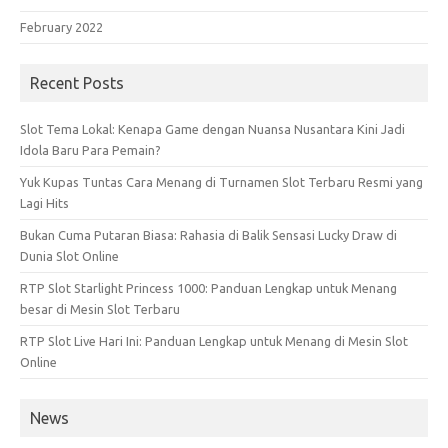
February 2022
Recent Posts
Slot Tema Lokal: Kenapa Game dengan Nuansa Nusantara Kini Jadi
Idola Baru Para Pemain?
Yuk Kupas Tuntas Cara Menang di Turnamen Slot Terbaru Resmi yang
Lagi Hits
Bukan Cuma Putaran Biasa: Rahasia di Balik Sensasi Lucky Draw di
Dunia Slot Online
RTP Slot Starlight Princess 1000: Panduan Lengkap untuk Menang
besar di Mesin Slot Terbaru
RTP Slot Live Hari Ini: Panduan Lengkap untuk Menang di Mesin Slot
Online
News