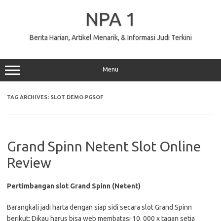
Skip
to
NPA 1
content
Berita Harian, Artikel Menarik, & Informasi Judi Terkini
Menu
TAG ARCHIVES:
SLOT DEMO PGSOF
Grand Spinn Netent Slot Online
Review
Pertimbangan slot Grand Spinn (Netent)
Barangkali jadi harta dengan siap sidi secara slot Grand Spinn
berikut: Dikau harus bisa web membatasi 10. 000 x tagan setia