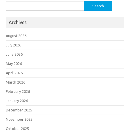
Search
for:
Archives
August 2026
July 2026
June 2026
May 2026
April 2026
March 2026
February 2026
January 2026
December 2025
November 2025
October 2025